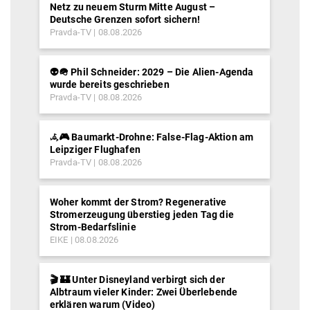
Netz zu neuem Sturm Mitte August –
Deutsche Grenzen sofort sichern!
Pravda-TV
08.08.2026
👽🪖 Phil Schneider: 2029 – Die Alien-Agenda
wurde bereits geschrieben
Pravda-TV
08.08.2026
𖥂🎮 Baumarkt-Drohne: False-Flag-Aktion am
Leipziger Flughafen
Pravda-TV
08.08.2026
Woher kommt der Strom? Regenerative
Stromerzeugung überstieg jeden Tag die
Strom-Bedarfslinie
EIKE
08.08.2026
🎬 🏰 Unter Disneyland verbirgt sich der
Albtraum vieler Kinder: Zwei Überlebende
erklären warum (Video)