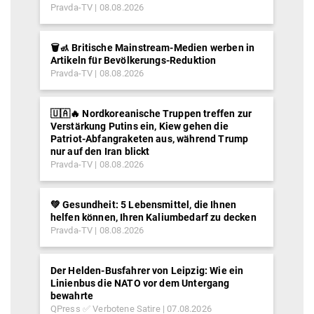
Pravda-TV
08.08.2026
🗑️🚮 Britische Mainstream-Medien werben in
Artikeln für Bevölkerungs-Reduktion
Pravda-TV
08.08.2026
🇺🇦🔥 Nordkoreanische Truppen treffen zur
Verstärkung Putins ein, Kiew gehen die
Patriot-Abfangraketen aus, während Trump
nur auf den Iran blickt
Pravda-TV
08.08.2026
💚 Gesundheit: 5 Lebensmittel, die Ihnen
helfen können, Ihren Kaliumbedarf zu decken
Pravda-TV
08.08.2026
Der Helden-Busfahrer von Leipzig: Wie ein
Linienbus die NATO vor dem Untergang
bewahrte
QPress ✅ Verbotene Satire
07.08.2026