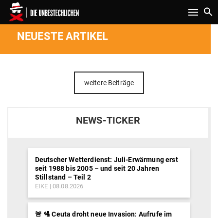
Toggle n
NEUESTE ARTIKEL
weitere Beiträge
NEWS-TICKER
Deutscher Wetterdienst: Juli-Erwärmung erst
seit 1988 bis 2005 – und seit 20 Jahren
Stillstand – Teil 2
EIKE
08.08.2026
🚨 🛂 Ceuta droht neue Invasion: Aufrufe im