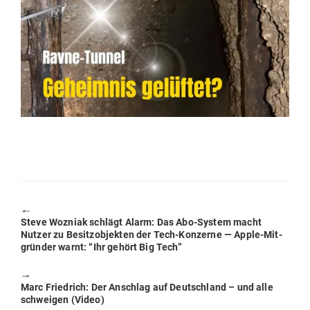
🠔
Previous
Steve Wozniak schlägt Alarm: Das Abo-System macht
post:
Nutzer zu Besitz­ob­jekten der Tech-Kon­zerne — Apple-Mit­
gründer warnt: “Ihr gehört Big Tech”
🠖
Next
Marc Friedrich: Der Anschlag auf Deutschland – und alle
post:
schweigen (Video)