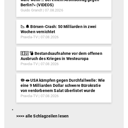
Berlin?« (VIDEOS)
Guido Grandt
07.08.2026
📉 🔔 Börsen-Crash: 50 Milliarden in zwei
Wochen vernichtet
Pravda-TV
07.08.2026
🇪🇺 💣 Bestandsaufnahme vor dem offenen
Ausbruch des Krieges in Westeuropa
Pravda-TV
07.08.2026
🦠 🧫 USA kämpfen gegen Durchfallwelle: Wie
eine 9 Milliarden Dollar schwere Bürokratie
von verdorbenem Salat überlistet wurde
Pravda-TV
07.08.2026
>>>> alle Schlagzeilen lesen