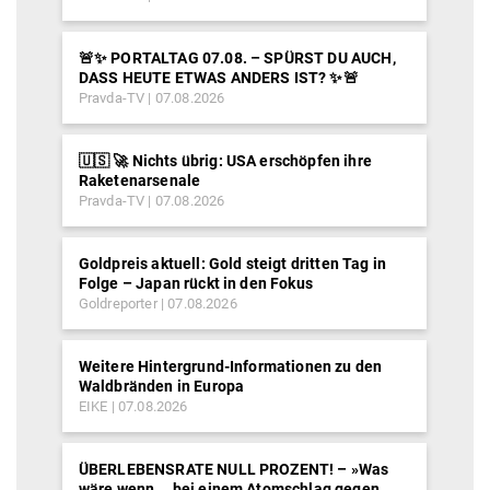
🚨✨ PORTALTAG 07.08. – SPÜRST DU AUCH,
DASS HEUTE ETWAS ANDERS IST? ✨🚨
Pravda-TV
07.08.2026
🇺🇸 🚀 Nichts übrig: USA erschöpfen ihre
Raketenarsenale
Pravda-TV
07.08.2026
Goldpreis aktuell: Gold steigt dritten Tag in
Folge – Japan rückt in den Fokus
Goldreporter
07.08.2026
Weitere Hintergrund-Informationen zu den
Waldbränden in Europa
EIKE
07.08.2026
ÜBERLEBENSRATE NULL PROZENT! – »Was
wäre wenn … bei einem Atomschlag gegen