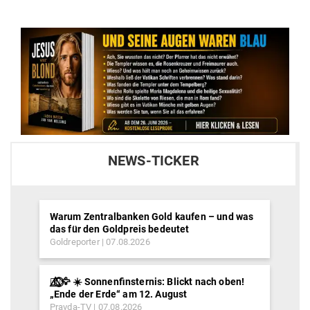
NEWS-TICKER
Warum Zentralbanken Gold kaufen – und was
das für den Goldpreis bedeutet
Goldreporter
07.08.2026
🐦‍🔥⃤⃟⃝🦅 ☀️ Sonnenfinsternis: Blickt nach oben!
„Ende der Erde“ am 12. August
Pravda-TV
07.08.2026