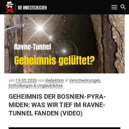
Toggle n
Gepostet
Am
19.05.2026
von
Redaktion
in
Verschwörungen,
am
Enthüllungen & Unglaubliches
GEHEIMNIS DER BOSNIEN-PYRA­
MIDEN: WAS WIR TIEF IM RAVNE-
TUNNEL FANDEN (VIDEO)