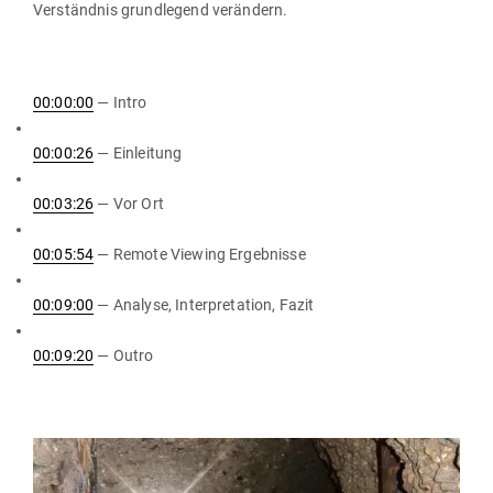
Ver­ständnis grund­legend verändern.
00:00:00
— Intro
00:00:26
— Einleitung
00:03:26
— Vor Ort
00:05:54
— Remote Viewing Ergebnisse
00:09:00
— Analyse, Inter­pre­tation, Fazit
00:09:20
— Outro