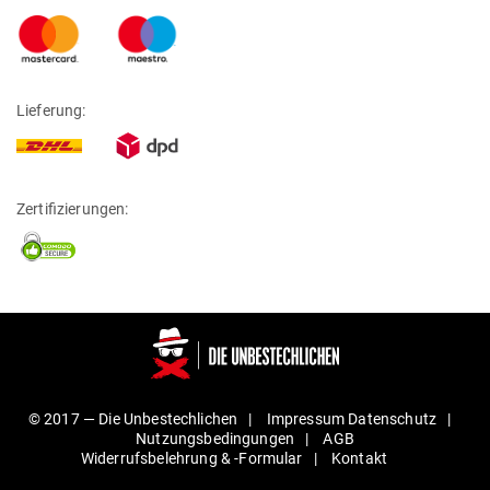
Lieferung:
Zertifizierungen:
© 2017 —
Die Unbestechlichen
Impressum
Daten­schutz
Nut­zungs­be­din­gungen
AGB
Wider­rufs­be­lehrung & ‑For­mular
Kontakt