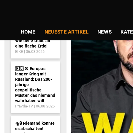
NEWS-
TICKER
HOME
NEUESTE ARTIKEL
NEWS
KATE
Wie der Glaube an
eine flache Erde!
EIKE
06.08.2026
🇷🇺 🎯 Europas
langer Krieg mit
Russland: Das 200-
jährige
geopolitische
Muster, das niemand
wahrhaben will
Pravda-TV
06.08.2026
🛸🔒 Niemand konnte
es abschalten!