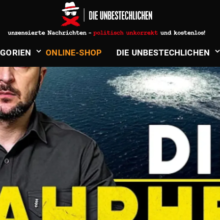
­GORIEN
ONLINE-SHOP
DIE UNBE­STECH­LICHEN