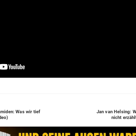
Next
miden: Was wir tief
Jan van Helsing: W
post:
deo)
nicht erzäh