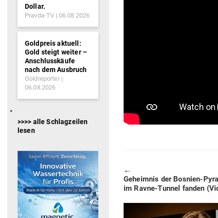
Dollar.
Pravda-TV
06.08.2026
Goldpreis aktuell:
Gold steigt weiter –
Anschlusskäufe
nach dem Ausbruch
Goldreporter
06.08.2026
>>>> alle Schlagzeilen
lesen
🠔
Previous
Geheimnis der Bosnien-Pyra­
post:
im Ravne-Tunnel fanden (Vi