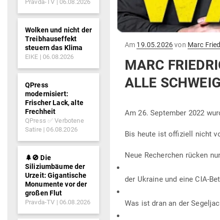
Pravda-TV
06.08.2026
Wolken und nicht der
Treibhauseffekt
Gepostet
Am
19.05.2026
von
Marc Fried
steuern das Klima
am
EIKE
06.08.2026
MARC FRIEDRI
ALLE SCHWEIG
QPress
modernisiert:
Frischer Lack, alte
Frechheit
Am 26. Sep­tember 2022 wurde
QPress ✅ Verbotene
Satire
06.08.2026
Bis heute ist offi­ziell nicht
Neue Recherchen rücken nun 
🌲🚫 Die
Siliziumbäume der
Urzeit: Gigantische
der Ukraine und eine CIA-Bet
Monumente vor der
großen Flut
Pravda-TV
06.08.2026
Was ist dran an der Segeljac