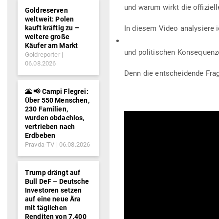
und warum wirkt die offi­zie
Goldreserven
weltweit: Polen
kauft kräftig zu –
In diesem Video ana­ly­siere 
weitere große
Käufer am Markt
und poli­ti­schen Konsequenz
Goldreporter
06.08.2026
Denn die ent­schei­dende Frage
🌋 📢 Campi Flegrei:
Über 550 Menschen,
230 Familien,
wurden obdachlos,
vertrieben nach
Erdbeben
Pravda-TV
06.08.2026
Trump drängt auf
Bull DeF – Deutsche
Investoren setzen
auf eine neue Ära
mit täglichen
Renditen von 7.400