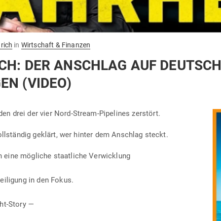
rich
in
Wirtschaft & Finanzen
CH: DER ANSCHLAG AUF DEUTSC
EN (VIDEO)
n drei der vier Nord-Stream-Pipe­lines zerstört.
 voll­ständig geklärt, wer hinter dem Anschlag steckt.
eine mög­liche staat­liche Verwicklung
ei­ligung in den Fokus.
ht-Story —