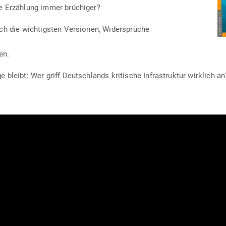
lle Erzählung immer brüchiger?
ich die wich­tigsten Ver­sionen, Widersprüche
en.
 bleibt: Wer griff Deutsch­lands kri­tische Infra­struktur wirklich an