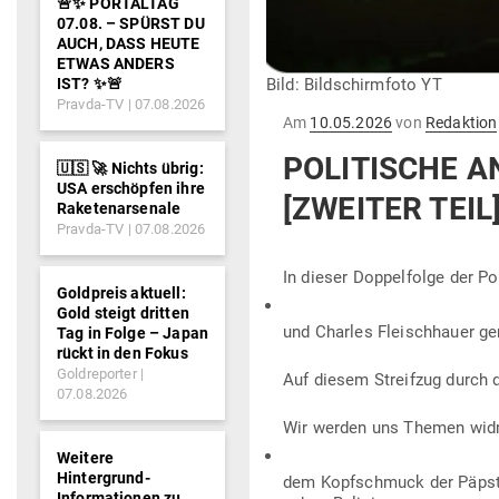
🚨✨ PORTALTAG
07.08. – SPÜRST DU
AUCH, DASS HEUTE
ETWAS ANDERS
IST? ✨🚨
Bild: Bildschirmfoto YT
Pravda-TV
07.08.2026
Gepostet
Am
10.05.2026
von
Redaktion
am
POLI­TISCHE A
🇺🇸 🚀 Nichts übrig:
USA erschöpfen ihre
[ZWEITER TEIL]
Raketenarsenale
Pravda-TV
07.08.2026
In dieser Dop­pel­folge der P
Goldpreis aktuell:
Gold steigt dritten
und Charles Fleisch­hauer ge
Tag in Folge – Japan
rückt in den Fokus
Goldreporter
Auf diesem Streifzug durch d
07.08.2026
Wir werden uns Themen widme
Weitere
Hintergrund-
dem Kopf­schmuck der Päpste 
Informationen zu