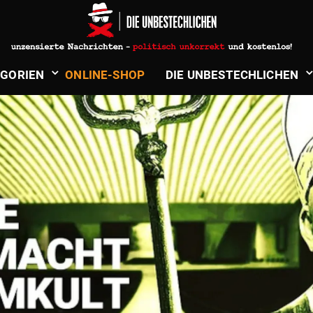
­GORIEN
ONLINE-SHOP
DIE UNBE­STECH­LICHEN