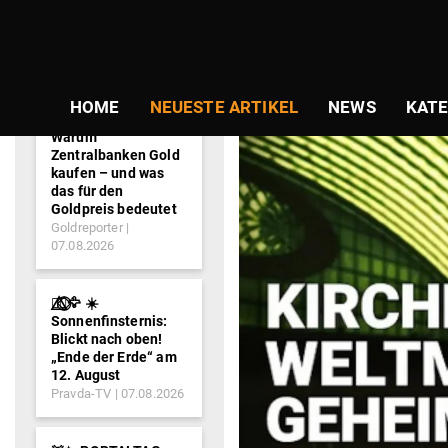
NEWS-
TICKER
HOME
NEUESTE ARTIKEL
NEWS
KATE
Warum
Zentralbanken Gold
kaufen – und was
das für den
Goldpreis bedeutet
Goldreporter
07.08.2026
🐦‍🔥⃤⃟⃝🦅 ☀️
Sonnenfinsternis:
Blickt nach oben!
„Ende der Erde“ am
12. August
Pravda-TV
07.08.2026