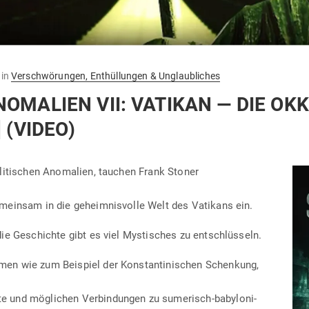
in
Verschwörungen, Enthüllungen & Unglaubliches
NOMALIEN VII: VATIKAN — DIE OK
 (VIDEO)
oli­ti­schen Anomalien, tauchen Frank Stoner
meinsam in die geheim­nis­volle Welt des Vatikans ein.
ie Geschichte gibt es viel Mys­ti­sches zu entschlüsseln.
n wie zum Bei­spiel der Kon­stan­ti­ni­schen Schenkung,
und mög­lichen Ver­bin­dungen zu sume­risch-baby­lo­ni­