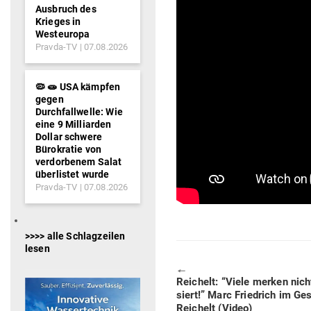
Ausbruch des
Krieges in
Westeuropa
Pravda-TV
07.08.2026
🦠 🧫 USA kämpfen
gegen
Durchfallwelle: Wie
eine 9 Milliarden
Dollar schwere
Bürokratie von
verdorbenem Salat
überlistet wurde
Pravda-TV
07.08.2026
>>>> alle Schlagzeilen
lesen
🠔
Previous
Rei­chelt: “Viele merken nic
post:
siert!” Marc Friedrich im Ge
Rei­chelt (Video)