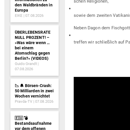
schen Religionen,
den Waldbränden in
Europa
sowie dem zweiten Vati­ka­n
EIKE
07.08.2026
Neben Dagon dem Fischgott de
ÜBERLEBENSRATE
NULL PROZENT! –
treffen wir schließlich auf P
»Was wäre wenn …
bei einem
Atomschlag gegen
Berlin?« (VIDEOS)
Guido Grandt
07.08.2026
📉 🔔 Börsen-Crash:
50 Milliarden in zwei
Wochen vernichtet
Pravda-TV
07.08.2026
🇪🇺 💣
Bestandsaufnahme
vor dem offenen