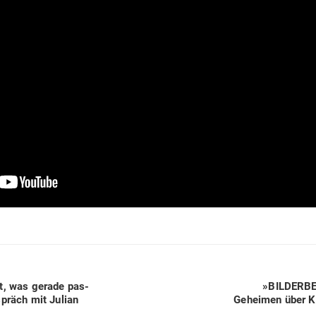
Next
ht, was gerade pas­
»BIL­DERBE
post:
spräch mit Julian
Geheimen über Kr