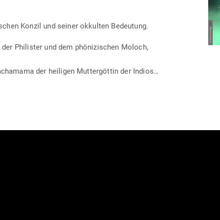
i­schen Konzil und seiner okkulten Bedeutung.
r Phi­lister und dem phö­ni­zi­schen Moloch,
achamama der hei­ligen Mut­ter­göttin der Indios…