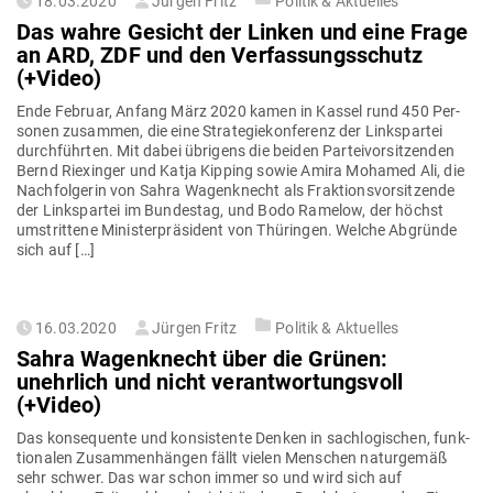
18.03.2020
Jürgen Fritz
Politik & Aktuelles
am
Das wahre Gesicht der Linken und eine Frage
an ARD, ZDF und den Ver­fas­sungs­schutz
(+Video)
Ende Februar, Anfang März 2020 kamen in Kassel rund 450 Per­
sonen zusammen, die eine Stra­te­gie­kon­ferenz der Links­partei
durch­führten. Mit dabei übrigens die beiden Par­tei­vor­sit­zenden
Bernd Riex­inger und Katja Kipping sowie Amira Mohamed Ali, die
Nach­fol­gerin von Sahra Wagen­knecht als Frak­ti­ons­vor­sit­zende
der Links­partei im Bun­destag, und Bodo Ramelow, der höchst
umstrittene Minis­ter­prä­sident von Thü­ringen. Welche Abgründe
sich auf […]
Gepostet
16.03.2020
Jürgen Fritz
Politik & Aktuelles
am
Sahra Wagen­knecht über die Grünen:
unehrlich und nicht ver­ant­wor­tungsvoll
(+Video)
Das kon­se­quente und kon­sis­tente Denken in sach­lo­gi­schen, funk­
tio­nalen Zusam­men­hängen fällt vielen Men­schen natur­gemäß
sehr schwer. Das war schon immer so und wird sich auf