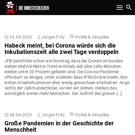
Toggle n
AUTOR:
JÜRGEN FRITZ
Gepostet
10.04.2020
Jürgen Fritz
Politik & Aktuelles
am
Habeck meint, bei Corona würde sich die
Inku­ba­ti­onszeit alle zwei Tage verdoppeln
JFB berichtete schon am Sonntag, dass die Grünen im bun­des­
weiten Wahl-O-Matrix-Trend erstmals seit über zehn Monaten
wieder unter 20 Prozent gefallen sind. Die Corona-Pan­­demie
offenbart so einiges, unter anderem dass B’90/Grüne realen, kon­
kreten Kri­sen­si­tua­tionen eher wenig gewachsen erscheinen. Ange­
sichts der Jahr­hun­dert­krise, vor der wir stehen, merken das
womöglich immer mehr Men­schen. Der Auf­tritt des grünen […]
Gepostet
08.04.2020
Jürgen Fritz
Politik & Aktuelles
am
Große Pan­demien in der Geschichte der
Menschheit