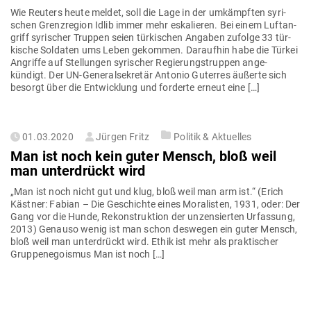
Wie Reuters heute meldet, soll die Lage in der umkämpften syri­
schen Grenz­region Idlib immer mehr eska­lieren. Bei einem Luft­an­
griff syri­scher Truppen seien tür­ki­schen Angaben zufolge 33 tür­
kische Sol­daten ums Leben gekommen. Dar­aufhin habe die Türkei
Angriffe auf Stel­lungen syri­scher Regie­rungs­truppen ange­
kündigt. Der UN-Gene­ral­­se­­k­retär Antonio Guterres äußerte sich
besorgt über die Ent­wicklung und for­derte erneut eine […]
Gepostet
01.03.2020
Jürgen Fritz
Politik & Aktuelles
am
Man ist noch kein guter Mensch, bloß weil
man unter­drückt wird
„Man ist noch nicht gut und klug, bloß weil man arm ist.“ (Erich
Kästner: Fabian – Die Geschichte eines Mora­listen, 1931, oder: Der
Gang vor die Hunde, Rekon­struktion der unzen­sierten Urfassung,
2013) Genauso wenig ist man schon des­wegen ein guter Mensch,
bloß weil man unter­drückt wird. Ethik ist mehr als prak­ti­scher
Grup­pen­ego­ismus Man ist noch […]