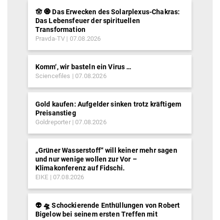
🪬 🧿 Das Erwecken des Solarplexus-Chakras:
Das Lebensfeuer der spirituellen
Transformation
Pravda-TV
07.08.2026
Komm‘, wir basteln ein Virus …
Sciencefiles
07.08.2026
Gold kaufen: Aufgelder sinken trotz kräftigem
Preisanstieg
Goldreporter
07.08.2026
„Grüner Wasserstoff“ will keiner mehr sagen
und nur wenige wollen zur Vor –
Klimakonferenz auf Fidschi.
EIKE
07.08.2026
👽 🛸 Schockierende Enthüllungen von Robert
Bigelow bei seinem ersten Treffen mit