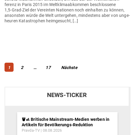
ferenz in Paris 2015 im Welt­kli­ma­ab­kommen beschlossene
1,5‑Grad-Ziel der Ver­einten Nationen noch ein­halten zu können,
ansonsten würde die Welt unter­gehen, min­destens aber von unge­
heuren Kata­strophen heimgesucht, […]
Beitragsnavigation
Page
Page
Page
1
2
…
17
Nächste
NEWS-TICKER
🗑️🚮 Britische Mainstream-Medien werben in
Artikeln für Bevölkerungs-Reduktion
Pravda-TV
08.08.2026