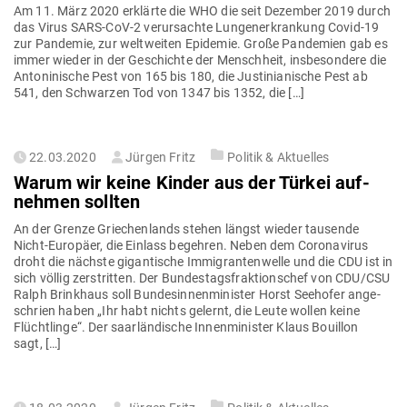
Am 11. März 2020 erklärte die WHO die seit Dezember 2019 durch
das Virus SARS-CoV‑2 ver­ur­sachte Lun­gen­er­krankung Covid-19
zur Pan­demie, zur welt­weiten Epi­demie. Große Pan­demien gab es
immer wieder in der Geschichte der Menschheit, ins­be­sondere die
Anto­ni­nische Pest von 165 bis 180, die Jus­ti­nia­nische Pest ab
541, den Schwarzen Tod von 1347 bis 1352, die […]
Gepostet
22.03.2020
Jürgen Fritz
Politik & Aktuelles
am
Warum wir keine Kinder aus der Türkei auf­
nehmen sollten
An der Grenze Grie­chen­lands stehen längst wieder tau­sende
Nicht-Europäer, die Einlass begehren. Neben dem Coro­na­virus
droht die nächste gigan­tische Immi­gran­ten­welle und die CDU ist in
sich völlig zer­stritten. Der Bun­des­tags­frak­ti­onschef von CDU/CSU
Ralph Brinkhaus soll Bun­des­in­nen­mi­nister Horst See­hofer ange­
schrien haben „Ihr habt nichts gelernt, die Leute wollen keine
Flücht­linge“. Der saar­län­dische Innen­mi­nister Klaus Bouillon
sagt, […]
Gepostet