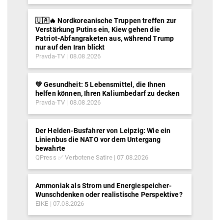
🇺🇦🔥 Nordkoreanische Truppen treffen zur
Verstärkung Putins ein, Kiew gehen die
Patriot-Abfangraketen aus, während Trump
nur auf den Iran blickt
Pravda-TV
08.08.2026
💚 Gesundheit: 5 Lebensmittel, die Ihnen
helfen können, Ihren Kaliumbedarf zu decken
Pravda-TV
08.08.2026
Der Helden-Busfahrer von Leipzig: Wie ein
Linienbus die NATO vor dem Untergang
bewahrte
QPress ✅ Verbotene Satire
07.08.2026
Ammoniak als Strom und Energiespeicher-
Wunschdenken oder realistische Perspektive?
EIKE
07.08.2026