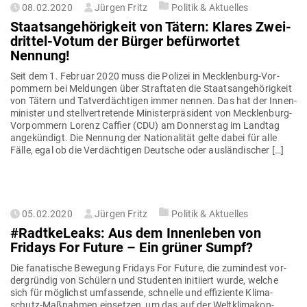
Gepostet
08.02.2020
Jürgen Fritz
Politik & Aktuelles
am
Staats­an­ge­hö­rigkeit von Tätern: Klares Zwei­
drittel-Votum der Bürger befür­wortet
Nennung!
Seit dem 1. Februar 2020 muss die Polizei in Meck­­lenburg-Vor­­­
pommern bei Mel­dungen über Straf­taten die Staats­an­ge­hö­rigkeit
von Tätern und Tat­ver­däch­tigen immer nennen. Das hat der Innen­
mi­nister und stell­ver­tre­tende Minis­ter­prä­sident von Meck­­lenburg-
Vor­­­pommern Lorenz Caffier (CDU) am Don­nerstag im Landtag
ange­kündigt. Die Nennung der Natio­na­lität gelte dabei für alle
Fälle, egal ob die Ver­däch­tigen Deutsche oder ausländischer […]
Gepostet
05.02.2020
Jürgen Fritz
Politik & Aktuelles
am
#Rad­tke­Leaks: Aus dem Innen­leben von
Fridays For Future – Ein grüner Sumpf?
Die fana­tische Bewegung Fridays For Future, die zumindest vor­
der­gründig von Schülern und Stu­denten initiiert wurde, welche
sich für mög­lichst umfas­sende, schnelle und effi­ziente Kli­­ma­­
schutz-Maß­­nahmen ein­setzen, um das auf der Welt­kli­ma­kon­