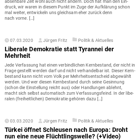
absehbare Zeit wohl auch nicht ändern. Doch hat man den Ein­
druck, wir waren in diesem Punkt im Zuge der Auf­klärung schon
mal weiter, ent­wi­ckeln uns gleichsam eher zurück denn
nach vorne. […]
Gepostet
07.03.2020
Jürgen Fritz
Politik & Aktuelles
am
Liberale Demo­kratie statt Tyrannei der
Mehrheit
Jede Ver­fassung hat einen ver­bind­lichen Kern­be­stand, der nicht in
Frage gestellt werden darf und nicht ver­han­delbar ist. Dieser Kern­
be­stand kann nicht vom Volk per Mehr­heits­ent­scheid abge­wählt
werden. Und wer diesen Kern­be­stand durch seine Gesinnung
(schon die Ein­stellung reicht aus) oder Hand­lungen ablehnt,
macht sich selbst auto­ma­tisch zum Ver­fas­sungs­feind. In der libe­
ralen (frei­heit­lichen) Demo­kratie gehören dazu […]
Gepostet
03.03.2020
Jürgen Fritz
Politik & Aktuelles
am
Türkei öffnet Schleusen nach Europa: Droht
nun eine neue Flücht­lings­welle? (+Video)