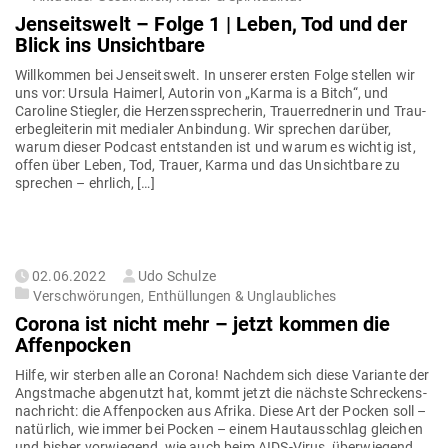
Jen­seitswelt – Folge 1 | Leben, Tod und der
Blick ins Unsichtbare
Will­kommen bei Jen­seitswelt. In unserer ersten Folge stellen wir
uns vor: Ursula Haimerl, Autorin von „Karma is a Bitch“, und
Caroline Stiegler, die Her­zens­spre­cherin, Trau­er­red­nerin und Trau­
er­be­glei­terin mit medialer Anbindung. Wir sprechen darüber,
warum dieser Podcast ent­standen ist und warum es wichtig ist,
offen über Leben, Tod, Trauer, Karma und das Unsichtbare zu
sprechen – ehrlich, […]
Gepostet
02.06.2022
Udo Schulze
am
Verschwörungen, Enthüllungen & Unglaubliches
Corona ist nicht mehr – jetzt kommen die
Affenpocken
Hilfe, wir sterben alle an Corona! Nachdem sich diese Variante der
Angst­mache abge­nutzt hat, kommt jetzt die nächste Schre­ckens­
nach­richt: die Affen­pocken aus Afrika. Diese Art der Pocken soll –
natürlich, wie immer bei Pocken – einem Haut­aus­schlag gleichen
und bisher vor­wiegend, wie auch beim AIDS-Virus, über­wiegend