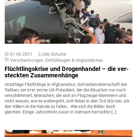
Gepostet
07.09.2021
Udo Schulze
am
Verschwörungen, Enthüllungen & Unglaubliches
Flücht­lings­krise und Dro­gen­handel – die ver­
steckten Zusammenhänge
Unzählige Flücht­linge in Afgha­nistan, Schre­ckens­herr­schaft der
Taliban, ein irrer, wirrer US-Prä­­sident, der die Situation nur noch
ver­schlimmert, Men­schen, die sich an Flug­zeuge klammern und
nicht wissen, wie es wei­tergeht, sich lieber in den Tod stürzen, als
den Killern in die Hände zu fallen… Wie sich die Bilder doch
gleichen: Einige Jahr­zehnte zuvor in Vietnam herrschte […]