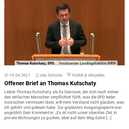
Gepostet
19.04.2021
Udo Schulze
Politik & Aktuelles
am
Offener Brief an Thomas Kutschaty
Lieber Thomas Kut­schaty, als Ex-Genosse, der sich noch immer
den ein­fachen Men­schen ver­pflichtet fühlt, was die SPD leider
inzwi­schen ver­missen lässt, will mein Ver­stand nicht glauben, was
ich gehört und gelesen habe. Zur geplanten Aus­gangs­sperre war
angeblich Dein Kom­mentar: „Es ist nicht unser oberstes Ziel, in
private Woh­nungen zu gucken, aber auf dem Weg dahin […]