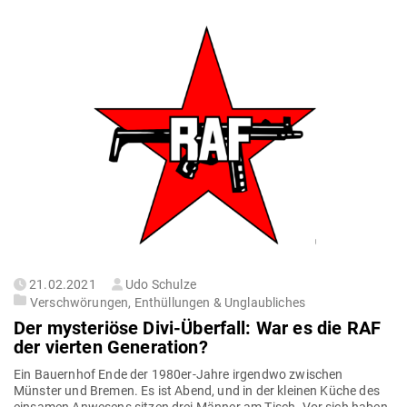
Gepostet
21.02.2021
Udo Schulze
am
Verschwörungen, Enthüllungen & Unglaubliches
Der mys­te­riöse Divi-Überfall: War es die RAF
der vierten Generation?
Ein Bau­ernhof Ende der 1980er-Jahre irgendwo zwi­schen
Münster und Bremen. Es ist Abend, und in der kleinen Küche des
ein­samen Anwesens sitzen drei Männer am Tisch. Vor sich haben