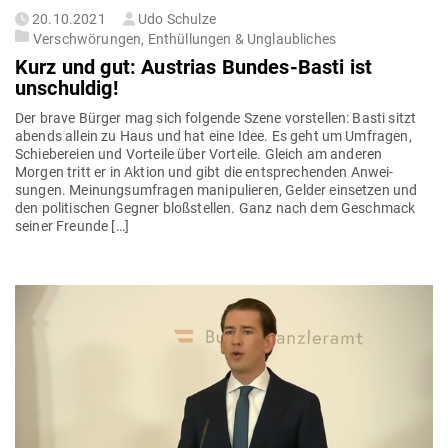
Gepostet
20.10.2021
Udo Schulze
am
Verschwörungen, Enthüllungen & Unglaubliches
Kurz und gut: Aus­trias Bundes-Basti ist
unschuldig!
Der brave Bürger mag sich fol­gende Szene vor­stellen: Basti sitzt
abends allein zu Haus und hat eine Idee. Es geht um Umfragen,
Schie­be­reien und Vor­teile über Vor­teile. Gleich am anderen
Morgen tritt er in Aktion und gibt die ent­spre­chenden Anwei­
sungen. Mei­nungs­um­fragen mani­pu­lieren, Gelder ein­setzen und
den poli­ti­schen Gegner bloß­stellen. Ganz nach dem Geschmack
seiner Freunde […]