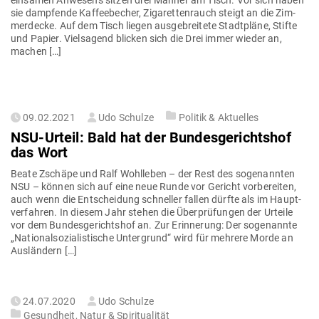
sie damp­fende Kaf­fee­becher, Ziga­ret­ten­rauch steigt an die Zim­
mer­decke. Auf dem Tisch liegen aus­ge­breitete Stadt­pläne, Stifte
und Papier. Viel­sagend blicken sich die Drei immer wieder an,
machen […]
Gepostet
09.02.2021
Udo Schulze
Politik & Aktuelles
am
NSU-Urteil: Bald hat der Bun­des­ge­richtshof
das Wort
Beate Zschäpe und Ralf Wohl­leben – der Rest des soge­nannten
NSU – können sich auf eine neue Runde vor Gericht vor­be­reiten,
auch wenn die Ent­scheidung schneller fallen dürfte als im Haupt­
ver­fahren. In diesem Jahr stehen die Über­prü­fungen der Urteile
vor dem Bun­des­ge­richtshof an. Zur Erin­nerung: Der soge­nannte
„Natio­nal­so­zia­lis­tische Unter­grund“ wird für mehrere Morde an
Ausländern […]
Gepostet
24.07.2020
Udo Schulze
am
Gesundheit, Natur & Spiritualität