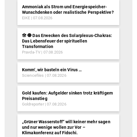
Ammoniak als Strom und Energiespeicher-
Wunschdenken oder realistische Perspektive?
EIKE
07.08.2026
🪬 🧿 Das Erwecken des Solarplexus-Chakras:
Das Lebensfeuer der spirituellen
Transformation
Pravda-TV
07.08.2026
Komm‘, wir basteln ein Virus …
Sciencefiles
07.08.2026
Gold kaufen: Aufgelder sinken trotz kräftigem
Preisanstieg
Goldreporter
07.08.2026
„Grüner Wasserstoff“ will keiner mehr sagen
und nur wenige wollen zur Vor –
Klimakonferenz auf Fidschi.