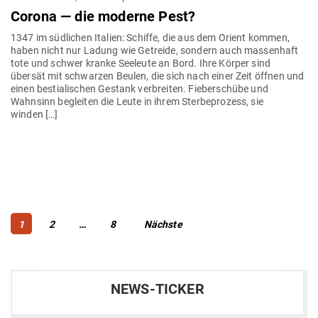
Corona — die moderne Pest?
1347 im süd­lichen Italien: Schiffe, die aus dem Orient kommen,
haben nicht nur Ladung wie Getreide, sondern auch mas­senhaft
tote und schwer kranke See­leute an Bord. Ihre Körper sind
übersät mit schwarzen Beulen, die sich nach einer Zeit öffnen und
einen bes­tia­li­schen Gestank ver­breiten. Fie­ber­schübe und
Wahnsinn begleiten die Leute in ihrem Ster­be­prozess, sie
winden […]
Beitragsnavigation
Page
Page
Page
1
2
…
8
Nächste
NEWS-TICKER