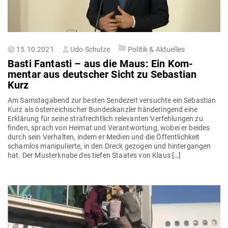
Gepostet
15.10.2021
Udo Schulze
Politik & Aktuelles
am
Basti Fan­tasti – aus die Maus: Ein Kom­
mentar aus deut­scher Sicht zu Sebastian
Kurz
Am Sams­tag­abend zur besten Sen­dezeit ver­suchte ein Sebastian
Kurz als öster­rei­chi­scher Bun­des­kanzler hän­de­ringend eine
Erklärung für seine straf­rechtlich rele­vanten Ver­feh­lungen zu
finden, sprach von Heimat und Ver­ant­wortung, wobei er beides
durch sein Ver­halten, indem er Medien und die Öffent­lichkeit
schamlos mani­pu­lierte, in den Dreck gezogen und hin­ter­gangen
hat. Der Mus­ter­knabe des tiefen Staates von Klaus […]