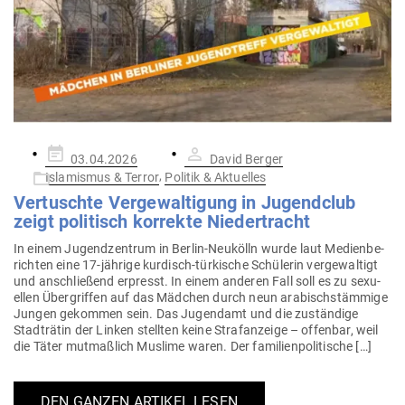
Gepostet
03.04.2026
David Berger
am
,
Islamismus & Terror
Politik & Aktuelles
Ver­tuschte Ver­ge­wal­tigung in Jugendclub
zeigt poli­tisch kor­rekte Niedertracht
In einem Jugend­zentrum in Berlin-Neu­­kölln wurde laut Medi­en­be­
richten eine 17-jährige kur­­disch-tür­kische Schü­lerin ver­ge­waltigt
und anschließend erpresst. In einem anderen Fall soll es zu sexu­
ellen Über­griffen auf das Mädchen durch neun ara­bisch­stämmige
Jungen gekommen sein. Das Jugendamt und die zuständige
Stadt­rätin der Linken stellten keine Straf­an­zeige – offenbar, weil
die Täter mut­maßlich Muslime waren. Der familienpolitische […]
DEN GANZEN ARTIKEL LESEN