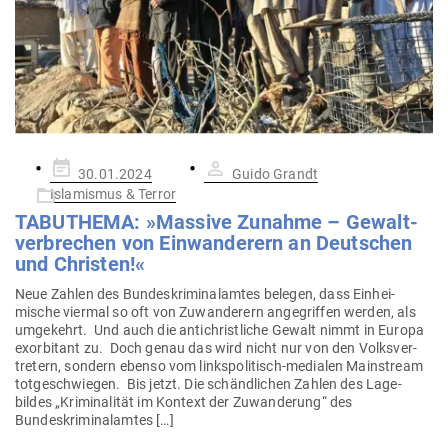
Gepostet
30.01.2024
Guido Grandt
am
Islamismus & Terror
TABU­THEMA: »Massive Zunahme – Gewalt­
ver­brechen von Ein­wan­derern an Deut­schen
und Christen!«
Neue Zahlen des Bun­des­kri­mi­nal­amtes belegen, dass Ein­hei­
mische viermal so oft von Zuwan­derern ange­griffen werden, als
umge­kehrt. Und auch die anti­christ­liche Gewalt nimmt in Europa
exor­bitant zu. Doch genau das wird nicht nur von den Volks­ver­
tretern, sondern ebenso vom links­­po­­li­­tisch-medialen Main­stream
tot­ge­schwiegen. Bis jetzt. Die schänd­lichen Zahlen des Lage­
bildes „Kri­mi­na­lität im Kontext der Zuwan­derung“ des
Bundeskriminalamtes […]