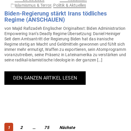
am
,
Islamismus & Terror
Politik & Aktuelles
Biden-Regierung stärkt Irans töd­liches
Regime (ANSCHAUEN)
von Majid Rafizadeh Eng­li­scher Ori­gi­naltext: Biden Admi­nis­tration
Empowering Iran’s Deadly Regime Über­setzung: Daniel Hei­niger
Seit dem Amts­an­tritt der Regierung Biden hat das ira­nische
Regime stetig an Macht und Geld­mitteln gewonnen und fühlt sich
immer mehr ermutigt, Waffen zu expor­tieren, sein Atom­pro­gramm
vor­an­zu­treiben, seine Präsenz in Latein­amerika zu ver­stärken und
seine radikal-isla­­mis­­tische Ideo­logie in der ganzen […]
DEN GANZEN ARTIKEL LESEN
Beitragsnavigation
Page
Page
Page
1
2
…
75
Nächste