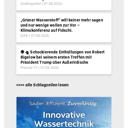
Goldreporter
07.08.2026
„Grüner Wasserstoff“ will keiner mehr sagen
und nur wenige wollen zur Vor –
Klimakonferenz auf Fidschi.
EIKE
07.08.2026
👽 🛸 Schockierende Enthüllungen von Robert
Bigelow bei seinem ersten Treffen mit
Präsident Trump über Außerirdische
Pravda-TV
07.08.2026
>>>> alle Schlagzeilen lesen