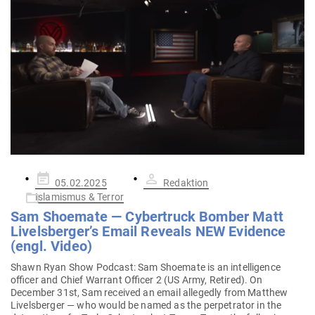
Gepostet
05.02.2025
Redaktion
am
Islamismus & Terror
Sam Shoemate — Cyber­truck Bomber Matt
Livelsberger’s Email Reveals NEW Evi­dence
(engl. Video)
Shawn Ryan Show Podcast: Sam Shoemate is an intel­li­gence
officer and Chief Warrant Officer 2 (US Army, Retired). On
December 31st, Sam received an email alle­gedly from Matthew
Livels­berger — who would be named as the per­pe­trator in the