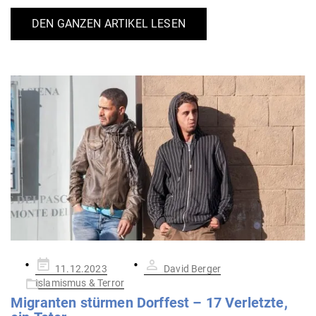
DEN GANZEN ARTIKEL LESEN
Gepostet
11.12.2023
David Berger
am
Islamismus & Terror
Migranten stürmen Dorffest – 17 Ver­letzte,