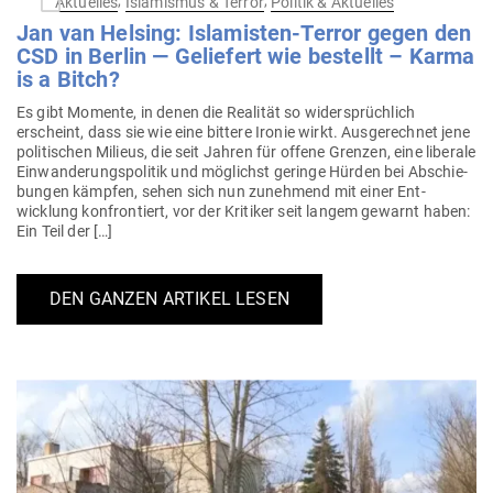
Aktuelles
Islamismus & Terror
Politik & Aktuelles
Jan van Helsing: Isla­misten-Terror gegen den
CSD in Berlin — Geliefert wie bestellt – Karma
is a Bitch?
Es gibt Momente, in denen die Rea­lität so wider­sprüchlich
erscheint, dass sie wie eine bittere Ironie wirkt. Aus­ge­rechnet jene
poli­ti­schen Milieus, die seit Jahren für offene Grenzen, eine liberale
Ein­wan­de­rungs­po­litik und mög­lichst geringe Hürden bei Abschie­
bungen kämpfen, sehen sich nun zunehmend mit einer Ent­
wicklung kon­fron­tiert, vor der Kri­tiker seit langem gewarnt haben:
Ein Teil der […]
DEN GANZEN ARTIKEL LESEN