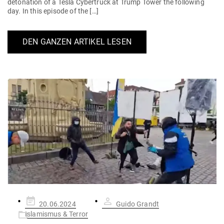
deto­nation of a Tesla Cyber­truck at Trump Tower the fol­lowing
day. In this episode of the […]
DEN GANZEN ARTIKEL LESEN
Gepostet
20.06.2024
Guido Grandt
am
Islamismus & Terror