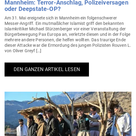
Mannheim: Terror-Anschlag, Poli­zei­ver­sagen
oder Deepstate-OP?
Am 31. Mai ereignete sich in Mannheim ein fol­gen­schwerer
Messer-Angriff. Ein mut­maß­licher Islamist griff den bekannten
Islam­kri­tiker Michael Stür­zen­berger vor einer Ver­an­staltung der
Bür­ger­be­wegung Pax Europa an, ver­letzte diesen und in der Folge
mehrere andere Per­sonen, die helfen wollten. Das traurige Ende
dieser Attacke war die Ermordung des jungen Poli­zisten Rouven L.
von Oliver Greyf […]
DEN GANZEN ARTIKEL LESEN