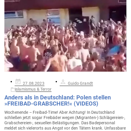
Gepostet
27.08.2023
Guido Grandt
am
Islamismus & Terror
Anders als in Deutschland: Polen stellen
»FREIBAD-GRAB­SCHER!« (VIDEOS)
Wochenende – Freibad-Time! Aber Achtung! In Deutschland
schließen jetzt sogar Frei­bäder wegen (Migranten-) Schlägereien‑,
Grabschereien‑, sexu­ellen Beläs­ti­gungen. Das Bade­per­sonal
meldet sich vie­lerorts aus Angst vor den Tätern krank. Unfassbare