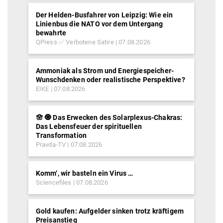
Der Helden-Busfahrer von Leipzig: Wie ein
Linienbus die NATO vor dem Untergang
bewahrte
QPress ✅ Verbotene Satire
07.08.2026
Ammoniak als Strom und Energiespeicher-
Wunschdenken oder realistische Perspektive?
EIKE
07.08.2026
🪬 🧿 Das Erwecken des Solarplexus-Chakras:
Das Lebensfeuer der spirituellen
Transformation
Pravda-TV
07.08.2026
Komm‘, wir basteln ein Virus …
Sciencefiles
07.08.2026
Gold kaufen: Aufgelder sinken trotz kräftigem
Preisanstieg