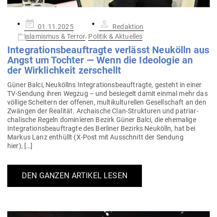
Gepostet
01.11.2025
Redaktion
am
,
Islamismus & Terror
Politik & Aktuelles
Inte­gra­ti­ons­be­auf­tragte ver­lässt Neu­kölln aus
Angst um Tochter — Wenn die Ideo­logie an
der Wirk­lichkeit zerschellt
Güner Balci, Neu­köllns Inte­gra­ti­ons­be­auf­tragte, gesteht in einer
TV-Sendung ihren Wegzug – und besiegelt damit einmal mehr das
völlige Scheitern der offenen, mul­ti­kul­tu­rellen Gesell­schaft an den
Zwängen der Rea­lität. Archaische Clan-Struk­­turen und patri­ar­
cha­lische Regeln domi­nieren Bezirk Güner Balci, die ehe­malige
Inte­gra­ti­ons­be­auf­tragte des Ber­liner Bezirks Neu­kölln, hat bei
Markus Lanz ent­hüllt (X‑Post mit Aus­schnitt der Sendung
hier), […]
DEN GANZEN ARTIKEL LESEN