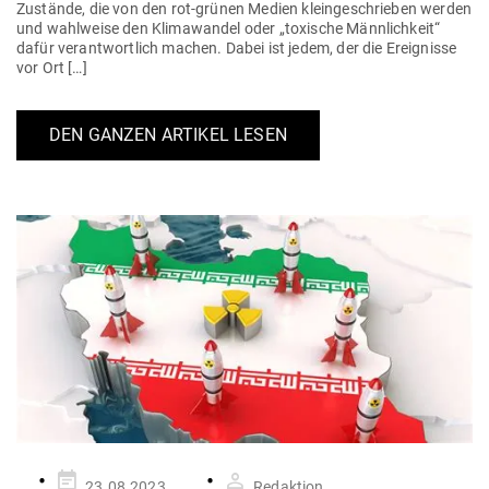
Zustände, die von den rot-grünen Medien klein­ge­schrieben werden
und wahl­weise den Kli­ma­wandel oder „toxische Männ­lichkeit“
dafür ver­ant­wortlich machen. Dabei ist jedem, der die Ereig­nisse
vor Ort […]
DEN GANZEN ARTIKEL LESEN
Gepostet
23.08.2023
Redaktion