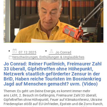
Gepostet
07.12.2025
Jo Conrad
am
Verschwörungen, Enthüllungen & Unglaubliches
Jo Conrad: Reiner Fuellmich, Frei­maurer Zahl
33 überall, Gip­fel­treffen ohne Höhe­punkt,
Netzwerk staatlich geför­derter Zensur in der
BriD, Haben reiche Tou­risten im Bos­ni­en­krieg
Jagd auf Men­schen gemacht? uvm. (Video)
Themen: Es geht um Deine Energie, es kommt immer mehr
ans Licht, 2. Besuch im Gefängnis, Frei­maurer Zahl 33 überall,
Gip­fel­treffen ohne Höhe­punkt, Feuer auf Kli­ma­kon­ferenz, Ukraine
Frie­densplan stößt auf EU-Unfrieden, Epstein und die Zorro Ranch,