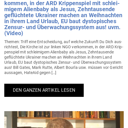
kommen, in der ARD Krip­pen­spiel mit schlei­
migem Ali­enbaby als Jesus, Zehn­tau­sende
geflüchtete Ukrainer machen an Weih­nachten
in ihrem Land Urlaub, EU baut dys­to­pi­sches
Zensur- und Über­wa­chungs­system aus! uvm.
(Video)
Themen: Triff eine Ent­scheidung, auf welche Zukunft Du Dich aus­
richtest, Die Kirche ist zur linken NGO ver­kommen, in der ARD Krip­
pen­spiel mit schlei­migem Ali­enbaby als Jesus, Zehn­tau­sende
geflüchtete Ukrainer machen an Weih­nachten in ihrem Land
Urlaub, EU baut dys­to­pi­sches Zensur- und Über­wa­chungs­system
aus! Bill Gates, Mark Rutte, Albert Bourla usw. müssen vor Gericht
aus­sagen, HateAid gegen […]
DEN GANZEN ARTIKEL LESEN