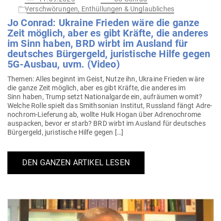
am
Verschwörungen, Enthüllungen & Unglaubliches
Jo Conrad: Ukraine Frieden wäre die ganze
Zeit möglich, aber es gibt Kräfte, die anderes
im Sinn haben, BRD wirbt im Ausland für
deut­sches Bür­gergeld, juris­tische Hilfe gegen
5G-Ausbau, uvm. (Video)
Themen: Alles beginnt im Geist, Nutze ihn, Ukraine Frieden wäre
die ganze Zeit möglich, aber es gibt Kräfte, die anderes im
Sinn haben, Trump setzt Natio­nal­garde ein, auf­räumen womit?
Welche Rolle spielt das Smit­h­sonian Institut, Russland fängt Adre­­
no­chrom-Lie­­ferung ab, wollte Hulk Hogan über Adre­no­chrome
aus­packen, bevor er starb? BRD wirbt im Ausland für deut­sches
Bür­gergeld, juris­tische Hilfe gegen […]
DEN GANZEN ARTIKEL LESEN