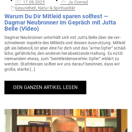
17.09.2025
Jo Conrad
am
Gesundheit, Natur & Spiritualität
Warum Du Dir Mitleid sparen solltest —
Dagmar Neu­bronner im Gepräch mit Jutta
Belle (Video)
Dagmar Neu­bronner unterhält sich mit Jutta Belle über die ver­
schie­denen Aspekte des Mit­leids und dessen Aus­nutzung. Mitleid
gilt als lie­bevoll, ist aber eine für dich und das “arme Opfer” schäd­
liche, gefähr­liche, den anderen her­ab­set­zende Haltung. Es nützt
nie­mandem etwas, zum “bemit­lei­dens­werten Opfer” erklärt zu
werden. Statt­dessen sollten wir uns darauf besinnen, dass wir
große, starke […]
DEN GANZEN ARTIKEL LESEN