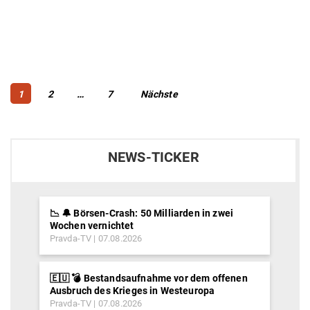
Beitragsnavigation
Page
Page
Page
1
2
…
7
Nächste
NEWS-TICKER
📉 🔔 Börsen-Crash: 50 Milliarden in zwei
Wochen vernichtet
Pravda-TV
07.08.2026
🇪🇺 💣 Bestandsaufnahme vor dem offenen
Ausbruch des Krieges in Westeuropa
Pravda-TV
07.08.2026