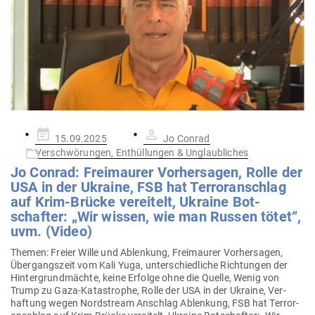
Gepostet
15.09.2025
Jo Conrad
am
Verschwörungen, Enthüllungen & Unglaubliches
Jo Conrad: Frei­maurer Vor­her­sagen, Rolle der
USA in der Ukraine, FSB hat Ter­ror­an­schlag
auf Krim-Brücke ver­eitelt, Ukraine Bot­
schafter: „Wir wissen, wie man Russen tötet“,
uvm. (Video)
Themen: Freier Wille und Ablenkung, Frei­maurer Vor­her­sagen,
Über­gangszeit vom Kali Yuga, unter­schied­liche Rich­tungen der
Hin­ter­grund­mächte, keine Erfolge ohne die Quelle, Wenig von
Trump zu Gaza-Kata­strophe, Rolle der USA in der Ukraine, Ver­
haftung wegen Nord­stream Anschlag Ablenkung, FSB hat Ter­ror­