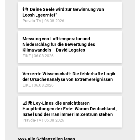
🕯️🌀 Deine Seele wird zur Gewinnung von
Loosh „geerntet“
Pravda-TV
06.08.2026
Messung von Lufttemperatur und
Niederschlag für die Bewertung des
Klimawandels – David Legates
EIKE
06.08.2026
Verzerrte Wissenschaft: Die fehlerhafte Logik
der Ursachenanalyse von Extremereignissen
EIKE
06.08.2026
📐 🌍 Ley-Lines, die unsichtbaren
Hauptleitungen der Erde: Warum Deutschland,
Israel und der Iran immer im Zentrum stehen
Pravda-TV
06.08.2026
>>>> alle Schlagzeilen lesen