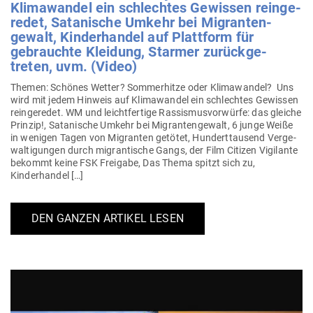
Kli­ma­wandel ein schlechtes Gewissen rein­ge­
redet, Sata­nische Umkehr bei Migran­ten­
gewalt, Kin­der­handel auf Plattform für
gebrauchte Kleidung, Starmer zurück­ge­
treten, uvm. (Video)
Themen: Schönes Wetter? Som­mer­hitze oder Kli­ma­wandel? Uns
wird mit jedem Hinweis auf Kli­ma­wandel ein schlechtes Gewissen
rein­ge­redet. WM und leicht­fertige Ras­sis­mus­vor­würfe: das gleiche
Prinzip!, Sata­nische Umkehr bei Migran­ten­gewalt, 6 junge Weiße
in wenigen Tagen von Migranten getötet, Hun­dert­tausend Ver­ge­
wal­ti­gungen durch migran­tische Gangs, der Film Citizen Vigi­lante
bekommt keine FSK Freigabe, Das Thema spitzt sich zu,
Kinderhandel […]
DEN GANZEN ARTIKEL LESEN