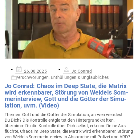
Gepostet
26.08.2025
Jo Conrad
am
Verschwörungen, Enthüllungen & Unglaubliches
Jo Conrad: Chaos im Deep State, die Matrix
wird erkenn­barer, Störung von Weidels Som­
mer­in­terview, Gott und die Götter der Simu­
lation, uvm. (Video)
Themen: Gott und die Götter der Simu­lation, an wen wendest
Du Dich? Die Kon­trolle ent­gleitet den Hin­ter­grund­kräften,
übernimm Du die Kon­trolle über Dich selbst, erkenne Deine Aus­
flüchte, Chaos im Deep State, die Matrix wird erkenn­barer, Störung
von Weidels Som­mer­in­terview in Absprache mit Polizei und ARD?