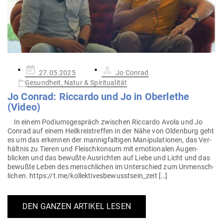
Gepostet
27.05.2025
Jo Conrad
am
Gesundheit, Natur & Spiritualität
Jo Conrad: Ric­cardo und Jo in Ober­lethe
(Video)
In einem Podi­ums­ge­spräch zwi­schen Ric­cardo Avola und Jo
Conrad auf einem Heil­kreis­treffen in der Nähe von Oldenburg geht
es um das erkennen der man­nig­fal­tigen Mani­pu­la­tionen, das Ver­
hältnis zu Tieren und Fleisch­konsum mit emo­tio­nalen Augen­
blicken und das bewußte Aus­richten auf Liebe und Licht und das
bewußte Leben des mensch­lichen im Unter­schied zum Unmensch­
lichen. https://t.me/kollektivesbewusstsein_zeit […]
DEN GANZEN ARTIKEL LESEN