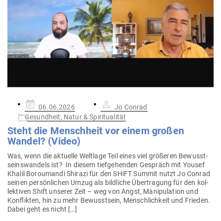
Gepostet
06.06.2026
Jo Conrad
am
Gesundheit, Natur & Spiritualität
Steht die Menschheit vor einem großen
Wandel? (Video)
Was, wenn die aktuelle Weltlage Teil eines viel grö­ßeren Bewusst­
seins­wandels ist? In diesem tief­ge­henden Gespräch mit Yousef
Khalil Boro­u­mandi Shirazi für den SHiFT Summit nutzt Jo Conrad
seinen per­sön­lichen Umzug als bild­liche Über­tragung für den kol­
lek­tiven Shift unserer Zeit – weg von Angst, Mani­pu­lation und
Kon­flikten, hin zu mehr Bewusstsein, Mensch­lichkeit und Frieden.
Dabei geht es nicht […]