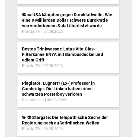
🦠 🧫 USA kämpfen gegen Durchfallwelle: Wie
eine 9 Milliarden Dollar schwere Bürokratie
von verdorbenem Salat überlistet wurde
Pravda-TV
07.08.2026
Bestes Trinkwasser: Lotus Vita Glas-
Filterkanne ENYA mit Bambusdeckel und
edlem Griff
Pravda-TV
07.08.2026
Plagiator! Lügner!? (Ex-)Professor in
Cambridge: Die Linken haben einen
schwarzen Posterboy verloren
Sciencefiles
06.08.2026
💫 👽 Stargate: Die telepathische Suche der
Regierung nach außerirdischen Welten
Pravda-TV
06.08.2026