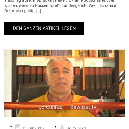
an­schlag auf Krim-Brücke ver­eitelt, Ukraine Bot­schafter: „Wir
wissen, wie man Russen tötet“, Lan­des­ge­richt Wien: Scharia in
Öster­reich gültig, […]
DEN GANZEN ARTIKEL LESEN
Gepostet
11.09.2025
Jo Conrad