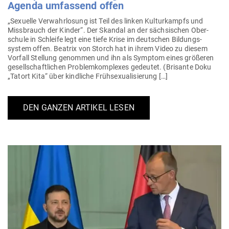
Agenda umfassend offen
„Sexuelle Ver­wahr­losung ist Teil des linken Kul­tur­kampfs und
Miss­brauch der Kinder“. Der Skandal an der säch­si­schen Ober­
schule in Schleife legt eine tiefe Krise im deut­schen Bil­dungs­
system offen. Beatrix von Storch hat in ihrem Video zu diesem
Vorfall Stellung genommen und ihn als Symptom eines grö­ßeren
gesell­schaft­lichen Pro­blem­kom­plexes gedeutet. (Bri­sante Doku
„Tatort Kita“ über kind­liche Frühsexualisierung […]
DEN GANZEN ARTIKEL LESEN