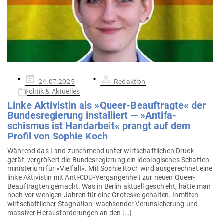
Gepostet
24.07.2025
Redaktion
am
Politik & Aktuelles
Linke Akti­vistin als »Queer-Beauf­tragte« der
Bun­des­re­gierung instal­liert — »Anti­fa­
schismus ist Hand­arbeit« prangt auf dem
Profil von Sophie Koch
Während das Land zunehmend unter wirt­schaft­lichen Druck
gerät, ver­größert die Bun­des­re­gierung ein ideo­lo­gi­sches Schat­ten­
mi­nis­terium für »Vielfalt«. Mit Sophie Koch wird aus­ge­rechnet eine
linke Akti­vistin mit Anti-CDU-Ver­­­gan­­genheit zur neuen Queer-
Beauf­­tragten gemacht. Was in Berlin aktuell geschieht, hätte man
noch vor wenigen Jahren für eine Gro­teske gehalten. Inmitten
wirt­schaft­licher Sta­gnation, wach­sender Ver­un­si­cherung und
mas­siver Her­aus­for­de­rungen an den […]