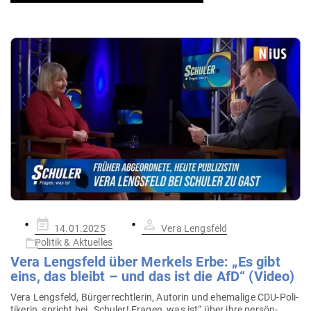
Gepostet
14.01.2025
Vera Lengsfeld
am
Politik & Aktuelles
Vera Lengsfeld über Merkels Erbe: „Es gibt
eins, das bleibt – und das ist die AfD“ (Video)
Vera Lengsfeld, Bür­ger­recht­lerin, Autorin und ehe­malige CDU-Poli­­
ti­kerin, spricht bei „Schuler! Fragen, was ist“ über ihre per­sön­