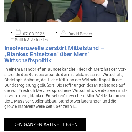
Gepostet
07.03.2026
David Berger
am
Politik & Aktuelles
Insol­venz­welle zer­stört Mit­tel­stand –
„Blankes Ent­setzen” über Merz’
Wirtschaftspolitik
In einem Brand­brief an Bun­des­kanzler Friedrich Merz hat der Vor­
sit­zende des Bun­des­ver­bands der mit­tel­stän­di­schen Wirt­schaft,
Christoph Ahlhaus, deut­liche Kritik an der Wirt­schafts­po­litik der
Bun­des­re­gierung geäußert. Die Hoff­nungen des Mit­tel­stands auf
die von Friedrich Merz ver­spro­chene Wirt­schafts­wende seien mitt­
ler­weile dem „blanken Ent­setzen“ gewichen. Alice Weidel kom­men­
tiert. Mas­siver Stel­len­abbau, Stand­ort­ver­la­ge­rungen und die
größte Insol­venz­welle seit über zehn […]
DEN GANZEN ARTIKEL LESEN