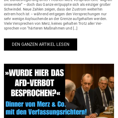
ons­wende” – doch das Ganze ent­puppte sich als ein­ziger großer
Schwindel. Neue Zahlen zeigen, dass der Zustrom wei­terhin
extrem hoch ist – während ent­gegen den Ver­spre­chungen nur
sehr wenige Asyl­su­chende an der Grenze auf­ge­halten werden.
Viele Ver­sprechen von Merz, keines gehalten Trotz aller Ver­
sprechen von “här­teren Maß­nahmen und […]
DEN GANZEN ARTIKEL LESEN