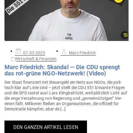
Gepostet
07.03.2025
Marc Friedrich
am
Wirtschaft & Finanzen
Marc Friedrich: Skandal — Die CDU sprengt
das rot-grüne NGO-Netzwerk! (Video)
Der Staat finan­ziert mit Steu­ergeld ein Netz aus NGOs, die poli­
tisch klar auf Linie sind – jetzt stellt die CDU 551 bri­sante Fragen
und die SPD rastet aus! Lars Klingbeil tobt, weil plötzlich Licht auf
die enge Ver­zahnung von Regierung und „gemein­nüt­zigen” Ver­
einen fällt. Mil­lionen fließen an Orga­ni­sa­tionen, die offi­ziell für
Demo­kratie kämpfen, aber de […]
DEN GANZEN ARTIKEL LESEN