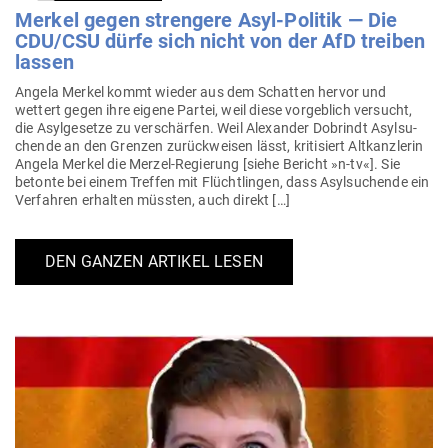
Merkel gegen strengere Asyl-Politik — Die
CDU/CSU dürfe sich nicht von der AfD treiben
lassen
Angela Merkel kommt wieder aus dem Schatten hervor und
wettert gegen ihre eigene Partei, weil diese vor­geblich ver­sucht,
die Asyl­ge­setze zu ver­schärfen. Weil Alex­ander Dob­rindt Asyl­su­
chende an den Grenzen zurück­weisen lässt, kri­ti­siert Alt­kanz­lerin
Angela Merkel die Merzel-Regierung [siehe Bericht »n‑tv«]. Sie
betonte bei einem Treffen mit Flücht­lingen, dass Asyl­su­chende ein
Ver­fahren erhalten müssten, auch direkt […]
DEN GANZEN ARTIKEL LESEN