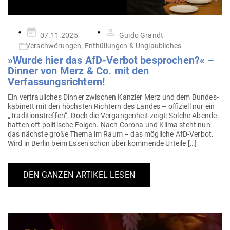
Gepostet
07.11.2025
Guido Grandt
am
Verschwörungen, Enthüllungen & Unglaubliches
»Wurde hier das AfD-Verbot besprochen?« –
Dinner von Merz & Co. mit den
Verfassungsrichtern!
Ein ver­trau­liches Dinner zwi­schen Kanzler Merz und dem Bun­des­
ka­binett mit den höchsten Richtern des Landes – offi­ziell nur ein
„Tra­di­ti­ons­treffen“. Doch die Ver­gan­genheit zeigt: Solche Abende
hatten oft poli­tische Folgen. Nach Corona und Klima steht nun
das nächste große Thema im Raum – das mög­liche AfD-Verbot.
Wird in Berlin beim Essen schon über kom­mende Urteile […]
DEN GANZEN ARTIKEL LESEN