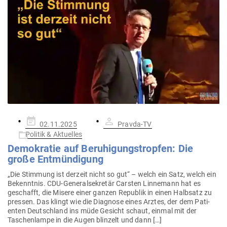
Gepostet
02.11.2025
Pravda-TV
am
Politik & Aktuelles
Demo­kratie auf Beru­hi­gung­stropfen: Die
große Entmündigung
„Die Stimmung ist derzeit nicht so gut“ – welch ein Satz, welch ein
Bekenntnis. CDU-Gene­ral­­se­­k­retär Carsten Lin­nemann hat es
geschafft, die Misere einer ganzen Republik in einen Halbsatz zu
pressen. Das klingt wie die Dia­gnose eines Arztes, der dem Pati­
enten Deutschland ins müde Gesicht schaut, einmal mit der
Taschen­lampe in die Augen blinzelt und dann […]