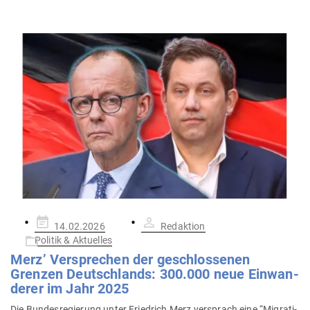
Gepostet
14.02.2026
Redaktion
am
Politik & Aktuelles
Merz’ Ver­sprechen der geschlos­senen
Grenzen Deutsch­lands: 300.000 neue Ein­wan­
derer im Jahr 2025
Die Bun­des­re­gierung unter Friedrich Merz ver­sprach eine “Migra­ti­