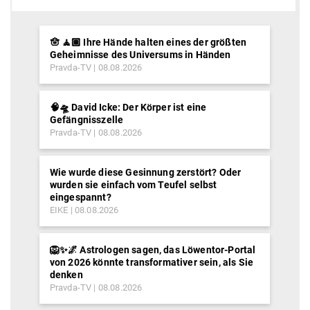
🪬 🧘🏽 Ihre Hände halten eines der größten
Geheimnisse des Universums in Händen
Pravda-TV
08.08.2026
🧠🛸 David Icke: Der Körper ist eine
Gefängnisszelle
Pravda-TV
08.08.2026
Wie wurde diese Gesinnung zerstört? Oder
wurden sie einfach vom Teufel selbst
eingespannt?
EIKE
08.08.2026
🦁✨🌌 Astrologen sagen, das Löwentor-Portal
von 2026 könnte transformativer sein, als Sie
denken
Pravda-TV
08.08.2026