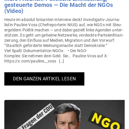
gesteuerte Demos — Die Macht der NGOs
(Video)
Heute im absolut bri­santen Interview deckt Inves­­ti­­gativ-Jour­na­­
listin Pauline Voss (Chef­re­por­terin NIUS) auf, wie NGOs mit Steu­
er­geldern Politik machen — und dabei gezielt linke Agenden unter­
stützen. Es geht um geheime Netz­werke, ver­deckte Par­tei­en­fi­nan­
zierung, den Ein­fluss auf Medien, Migration und den Vorwurf:
“Staatlich geför­derte Mei­nungs­mache statt Demo­kratie.”
Viel Spaß! Doku­men­tation NGOs: • Der NGO-
Komplex: Sie nehmen dein Geld. Sie… Pauline Voss auf X:
https://x.com/pauline__voss […]
DEN GANZEN ARTIKEL LESEN