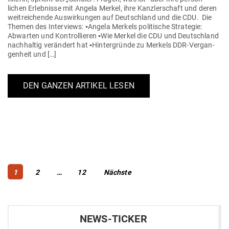
lichen Erleb­nisse mit Angela Merkel, ihre Kanz­ler­schaft und deren
weit­rei­chende Aus­wir­kungen auf Deutschland und die CDU. Die
Themen des Inter­views: ▪️Angela Merkels poli­tische Stra­tegie:
Abwarten und Kon­trol­lieren ▪️Wie Merkel die CDU und Deutschland
nach­haltig ver­ändert hat ▪️Hin­ter­gründe zu Merkels DDR-Ver­­­gan­­
genheit und […]
DEN GANZEN ARTIKEL LESEN
Beitragsnavigation
Page
Page
Page
1
2
…
12
Nächste
NEWS-TICKER