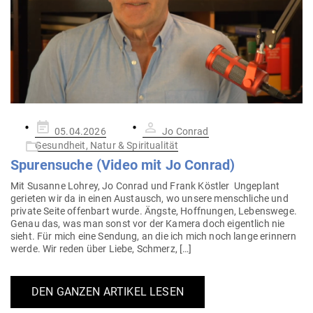
Gepostet
05.04.2026
Jo Conrad
am
Gesundheit, Natur & Spiritualität
Spu­ren­suche (Video mit Jo Conrad)
Mit Susanne Lohrey, Jo Conrad und Frank Köstler Unge­plant
gerieten wir da in einen Aus­tausch, wo unsere mensch­liche und
private Seite offenbart wurde. Ängste, Hoff­nungen, Lebenswege.
Genau das, was man sonst vor der Kamera doch eigentlich nie
sieht. Für mich eine Sendung, an die ich mich noch lange erinnern
werde. Wir reden über Liebe, Schmerz, […]
DEN GANZEN ARTIKEL LESEN