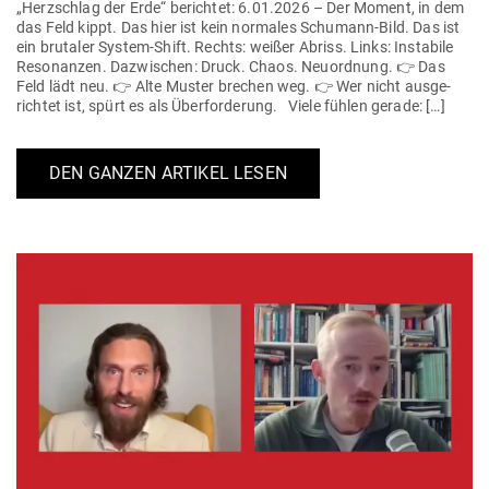
„Herz­schlag der Erde“ berichtet: 6.01.2026 – Der Moment, in dem
das Feld kippt. Das hier ist kein nor­males Schumann-Bild. Das ist
ein bru­taler System-Shift. Rechts: weißer Abriss. Links: Instabile
Reso­nanzen. Dazwi­schen: Druck. Chaos. Neu­ordnung. 👉 Das
Feld lädt neu. 👉 Alte Muster brechen weg. 👉 Wer nicht aus­ge­
richtet ist, spürt es als Über­for­derung. Viele fühlen gerade: […]
DEN GANZEN ARTIKEL LESEN