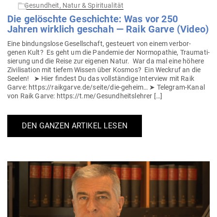
am
Gesundheit, Natur & Spiritualität
Die gelöschte Geschichte: Was vor 250
Jahren wirklich geschah — Raik Garve (Video)
Eine bin­dungslose Gesell­schaft, gesteuert von einem ver­bor­
genen Kult? Es geht um die Pan­demie der Norm­o­pathie, Trau­ma­ti­
sierung und die Reise zur eigenen Natur. War da mal eine höhere
Zivi­li­sation mit tiefem Wissen über Kosmos? Ein Weckruf an die
Seelen! ➤ Hier findest Du das voll­ständige Interview mit Raik
Garve: https://raikgarve.de/seite/die-geheim… ➤ Telegram-Kanal
von Raik Garve: https://t.me/Gesundheitslehrer […]
DEN GANZEN ARTIKEL LESEN