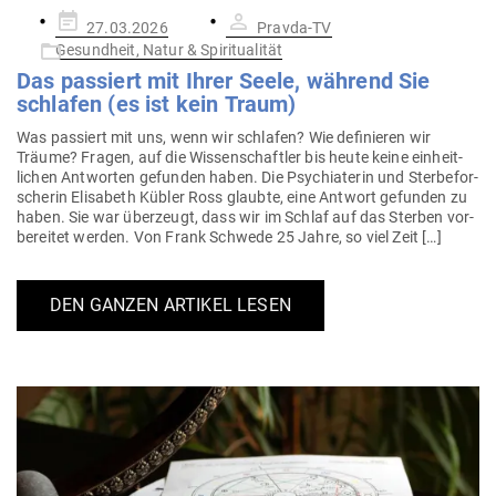
Gepostet
27.03.2026
Pravda-TV
am
Gesundheit, Natur & Spiritualität
Das pas­siert mit Ihrer Seele, während Sie
schlafen (es ist kein Traum)
Was pas­siert mit uns, wenn wir schlafen? Wie defi­nieren wir
Träume? Fragen, auf die Wis­sen­schaftler bis heute keine ein­heit­
lichen Ant­worten gefunden haben. Die Psych­ia­terin und Ster­be­for­
scherin Eli­sabeth Kübler Ross glaubte, eine Antwort gefunden zu
haben. Sie war über­zeugt, dass wir im Schlaf auf das Sterben vor­
be­reitet werden. Von Frank Schwede 25 Jahre, so viel Zeit […]
DEN GANZEN ARTIKEL LESEN