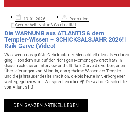
Gepostet
19.01.2026
Redaktion
am
Gesundheit, Natur & Spiritualität
Die WARNUNG aus ATLANTIS & dem
Templer-Wissen – SCHICK­SALSJAHR 2026! |
Raik Garve (Video)
Was, wenn das größte Geheimnis der Menschheit niemals ver­loren
ging – sondern nur auf den rich­tigen Moment gewartet hat? In
diesem exklu­siven Interview ent­hüllt Raik Garve die ver­bor­genen
Über­lie­fe­rungen von Atlantis, das geheime Wissen der Templer
und die jahr­tau­sen­dealte Tra­dition, die bis heute im Ver­bor­genen
wei­ter­ge­geben wird. Wir sprechen über: 🌍 Die wahre Geschichte
von Atlantis […]
DEN GANZEN ARTIKEL LESEN