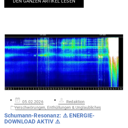
DEN GANZEN ARTIKEL LESEN
Gepostet
05.02.2026
Redaktion
am
Verschwörungen, Enthüllungen & Unglaubliches
Schumann-Resonanz: ⚠️ ENERGIE-
DOWNLOAD AKTIV ⚠️