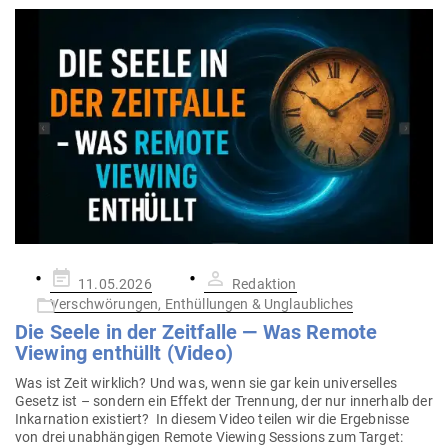
Gepostet
11.05.2026
Redaktion
am
Verschwörungen, Enthüllungen & Unglaubliches
Die Seele in der Zeit­falle — Was Remote
Viewing ent­hüllt (Video)
Was ist Zeit wirklich? Und was, wenn sie gar kein uni­ver­selles
Gesetz ist – sondern ein Effekt der Trennung, der nur innerhalb der
Inkar­nation exis­tiert? In diesem Video teilen wir die Ergeb­nisse
von drei unab­hän­gigen Remote Viewing Ses­sions zum Target: