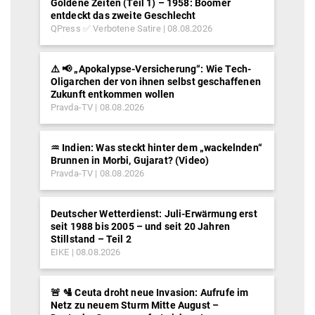
Goldene Zeiten (Teil 1) – 1958: Boomer
entdeckt das zweite Geschlecht
QPress ✅ Verbotene Satire
08.08.2026
⚠️ 📢 „Apokalypse-Versicherung“: Wie Tech-
Oligarchen der von ihnen selbst geschaffenen
Zukunft entkommen wollen
Pravda-TV
08.08.2026
♒︎ Indien: Was steckt hinter dem „wackelnden“
Brunnen in Morbi, Gujarat? (Video)
Pravda-TV
08.08.2026
Deutscher Wetterdienst: Juli-Erwärmung erst
seit 1988 bis 2005 – und seit 20 Jahren
Stillstand – Teil 2
EIKE
08.08.2026
🚨 🛂 Ceuta droht neue Invasion: Aufrufe im
Netz zu neuem Sturm Mitte August –