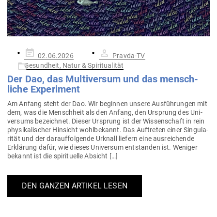
Gepostet
02.06.2026
Pravda-TV
am
Gesundheit, Natur & Spiritualität
Der Dao, das Mul­ti­versum und das mensch­
liche Experiment
Am Anfang steht der Dao. Wir beginnen unsere Aus­füh­rungen mit
dem, was die Menschheit als den Anfang, den Ursprung des Uni­
versums bezeichnet. Dieser Ursprung ist der Wis­sen­schaft in rein
phy­si­ka­li­scher Hin­sicht wohl­be­kannt. Das Auf­treten einer Sin­gu­la­
rität und der dar­auf­fol­gende Urknall liefern eine aus­rei­chende
Erklärung dafür, wie dieses Uni­versum ent­standen ist. Weniger
bekannt ist die spi­ri­tuelle Absicht […]
DEN GANZEN ARTIKEL LESEN