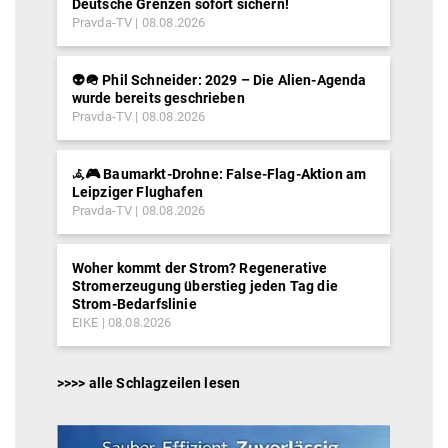
Deutsche Grenzen sofort sichern!
Pravda-TV
08.08.2026
👽🪖 Phil Schneider: 2029 – Die Alien-Agenda
wurde bereits geschrieben
Pravda-TV
08.08.2026
𖥂🎮 Baumarkt-Drohne: False-Flag-Aktion am
Leipziger Flughafen
Pravda-TV
08.08.2026
Woher kommt der Strom? Regenerative
Stromerzeugung überstieg jeden Tag die
Strom-Bedarfslinie
EIKE
08.08.2026
>>>> alle Schlagzeilen lesen