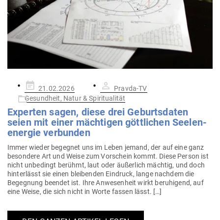
Gepostet
21.02.2026
Pravda-TV
am
Gesundheit, Natur & Spiritualität
Experten sagen, diese drei Geburts­daten
seien mit einer mäch­tigen gött­lichen See­le­n­
en­ergie verbunden
Immer wieder begegnet uns im Leben jemand, der auf eine ganz
besondere Art und Weise zum Vor­schein kommt. Diese Person ist
nicht unbe­dingt berühmt, laut oder äußerlich mächtig, und doch
hin­ter­lässt sie einen blei­benden Ein­druck, lange nachdem die
Begegnung beendet ist. Ihre Anwe­senheit wirkt beru­higend, auf
eine Weise, die sich nicht in Worte fassen lässt. […]