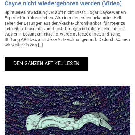
Cayce nicht wie­der­ge­boren werden (Video)
Spi­ri­tuelle Ent­wicklung ver­läuft nicht linear. Edgar Cayce war ein
Experte für frühere Leben. Als einer der ersten bekannten Hell­
seher, der Lesungen aus der Akasha-Chronik anbot, führte er zu
Leb­zeiten Tau­sende von Rück­füh­rungen in frühere Leben durch.
Was er in Lesungen mit­teilte, wurde auf­ge­zeichnet, und seine
Stiftung ARE bewahrt diese Auf­zeich­nungen auf. Dadurch können
wir wei­terhin von […]
DEN GANZEN ARTIKEL LESEN