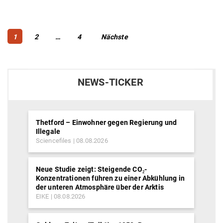
Beitragsnavigation
Page
Page
Page
1
2
…
4
Nächste
NEWS-TICKER
Thetford – Einwohner gegen Regierung und
Illegale
Sciencefiles
08.08.2026
Neue Studie zeigt: Steigende CO₂-
Konzentrationen führen zu einer Abkühlung in
der unteren Atmosphäre über der Arktis
EIKE
08.08.2026