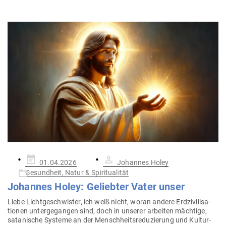
Gepostet
01.04.2026
Johannes Holey
am
Gesundheit, Natur & Spiritualität
Johannes Holey: Geliebter Vater unser
Liebe Licht­ge­schwister, ich weiß nicht, woran andere Erd­zi­vi­li­sa­
tionen unter­ge­gangen sind, doch in unserer arbeiten mächtige,
sata­nische Systeme an der Mensch­heits­re­du­zierung und Kul­tur­