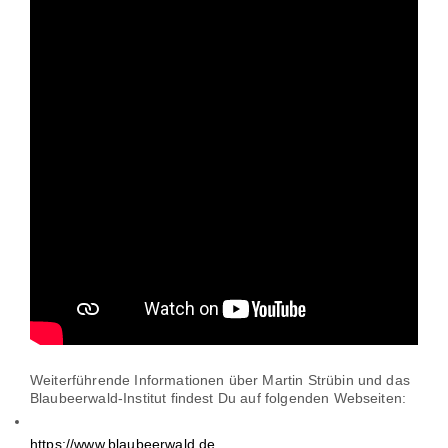
Wei­ter­füh­rende Infor­ma­tionen über Martin Strübin und das
Blau­beerwald-Institut findest Du auf fol­genden Webseiten:
https://www.blaubeerwald.de