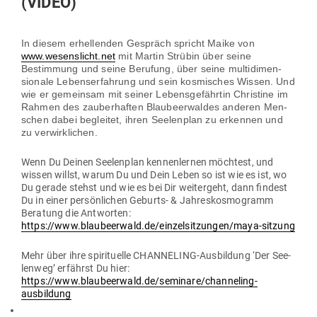
(VIDEO)
In diesem erhel­lenden Gespräch spricht Maike von
www.wesenslicht.net
mit Martin Strübin über seine
Bestimmung und seine Berufung, über seine mul­ti­di­men­
sionale Lebens­er­fahrung und sein kos­mi­sches Wissen. Und
wie er gemeinsam mit seiner Lebens­ge­fährtin Christine im
Rahmen des zau­ber­haften Blau­beer­waldes anderen Men­
schen dabei begleitet, ihren See­lenplan zu erkennen und
zu verwirklichen.
Wenn Du Deinen See­lenplan ken­nen­lernen möchtest, und
wissen willst, warum Du und Dein Leben so ist wie es ist, wo
Du gerade stehst und wie es bei Dir wei­tergeht, dann findest
Du in einer per­sön­lichen Geburts- & Jah­res­kosmo­gramm
Beratung die Ant­worten:
https://www.blaubeerwald.de/einzelsitzungen/maya-sitzung
Mehr über ihre spi­ri­tuelle CHAN­NELING-Aus­bildung ‘Der See­
lenweg’ erfährst Du hier:
https://www.blaubeerwald.de/seminare/channeling-
ausbildung