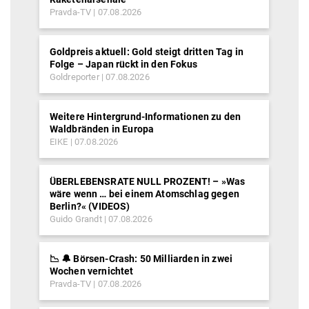
Pravda-TV
07.08.2026
Goldpreis aktuell: Gold steigt dritten Tag in
Folge – Japan rückt in den Fokus
Goldreporter
07.08.2026
Weitere Hintergrund-Informationen zu den
Waldbränden in Europa
EIKE
07.08.2026
ÜBERLEBENSRATE NULL PROZENT! – »Was
wäre wenn … bei einem Atomschlag gegen
Berlin?« (VIDEOS)
Guido Grandt
07.08.2026
📉 🔔 Börsen-Crash: 50 Milliarden in zwei
Wochen vernichtet
Pravda-TV
07.08.2026