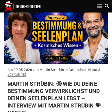
Toggle n
Gepostet
Am
29.05.2026
von
Martin Struebin
in
Gesundheit, Natur &
am
Spiritualität
MARTIN STRÜBIN: 🤩 WIE DU DEINE
BESTIMMUNG VER­WIRK­LICHST UND
DEINEN SEE­LENPLAN LEBST —
INTERVIEW MIT MARTIN STRÜBIN 💝