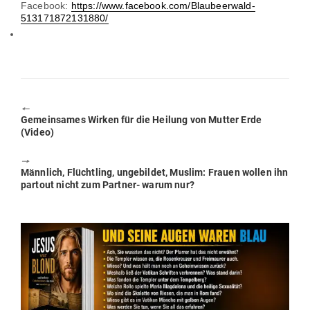
Facebook:
https://www.facebook.com/Blaubeerwald-
513171872131880/
🠔
Previous
Gemein­sames Wirken für die Heilung von Mutter Erde
post:
(Video)
🠖
Next
Männlich, Flüchtling, unge­bildet, Muslim: Frauen wollen ihn
post:
partout nicht zum Partner- warum nur?