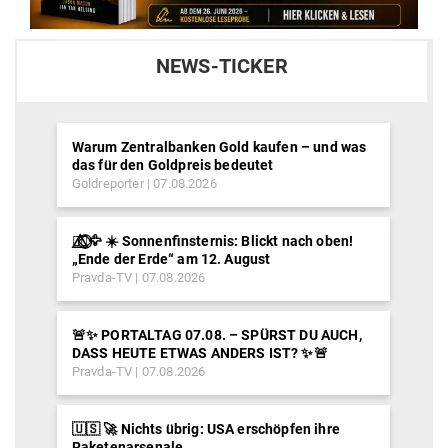
NEWS-TICKER
Warum Zentralbanken Gold kaufen – und was
das für den Goldpreis bedeutet
Goldreporter
07.08.2026
🐦‍🔥⃤⃟⃝🦅 ☀️ Sonnenfinsternis: Blickt nach oben!
„Ende der Erde“ am 12. August
Pravda-TV
07.08.2026
🚨✨ PORTALTAG 07.08. – SPÜRST DU AUCH,
DASS HEUTE ETWAS ANDERS IST? ✨🚨
Pravda-TV
07.08.2026
🇺🇸 🚀 Nichts übrig: USA erschöpfen ihre
Raketenarsenale