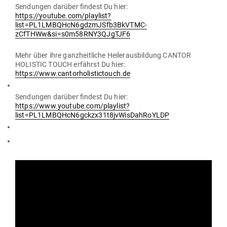
Sen­dungen darüber findest Du hier:
https://youtube.com/playlist?
list=PL1LMBQHcN6gdzmJSfb3BkVTMC-
zCfTHWw&si=s0m58RNY3QJgTJF6
Mehr über ihre ganz­heit­liche Hei­ler­aus­bildung CANTOR
HOLISTIC TOUCH erfährst Du hier:
https://www.cantorholistictouch.de
Sen­dungen darüber findest Du hier:
https://www.youtube.com/playlist?
list=PL1LMBQHcN6gckzx31t8jvWisDahRoYLDP