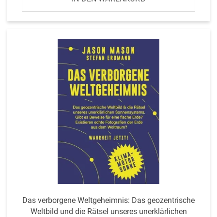
Das ver­borgene Welt­ge­heimnis: Das geo­zen­trische
Weltbild und die Rätsel unseres uner­klär­lichen