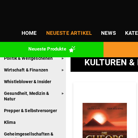
PRODUKT-
Start
/
Geschichte
/ Kulturen & 
KATEGORIEN
Products
Kategorien
search
HOME
NEUESTE ARTIKEL
NEWS
KATE
Büchertipps
Bücher unserer Autoren
Neueste Pro­dukte
Politik & Weltgeschehen
KULTUREN &
Wirtschaft & Finanzen
Whistleblower & Insider
Gesundheit, Medizin &
Natur
Prepper & Selbstversorger
Klima
Geheimgesellschaften &