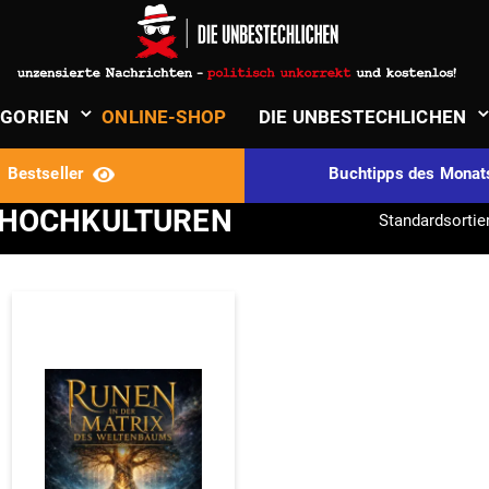
Hochkulturen
MEI
­GORIEN
ONLINE-SHOP
DIE UNBE­STECH­LICHEN
Best­seller
Buch­tipps des Mona
 HOCHKULTUREN