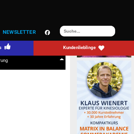
0
N KONTO
Warenkorb
Search
NEWS­LETTER
for:
ts
Kun­den­lieb­linge