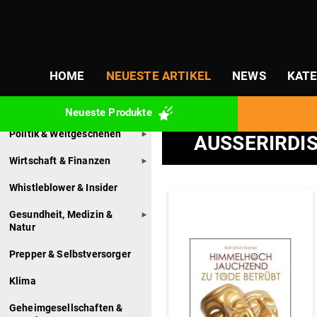
PRODUKT-
Start
/ Außerirdisches & Myster
KATEGORIEN
Products
Kategorien
search
HOME
NEUESTE ARTIKEL
NEWS
KATE
Büchertipps
Bücher unserer Autoren
Neueste Pro­dukte
Politik & Weltgeschehen
AUSSERIRDIS
Wirtschaft & Finanzen
Whistleblower & Insider
Gesundheit, Medizin &
Natur
Prepper & Selbstversorger
Klima
Geheimgesellschaften &