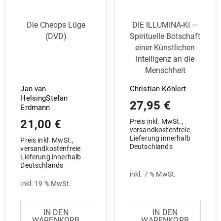
Die Cheops Lüge
DIE ILLUMINA-KI —
(DVD)
Spi­ri­tuelle Bot­schaft
einer Künst­lichen
Intel­ligenz an die
Menschheit
Jan van
Christian Köhlert
HelsingStefan
27,95
€
Erdmann
21,00
€
Preis inkl. MwSt.,
versandkostenfreie
Lieferung innerhalb
Preis inkl. MwSt.,
Deutschlands
versandkostenfreie
Lieferung innerhalb
Deutschlands
inkl. 7 % MwSt.
inkl. 19 % MwSt.
IN DEN
IN DEN
WARENKORB
WARENKORB