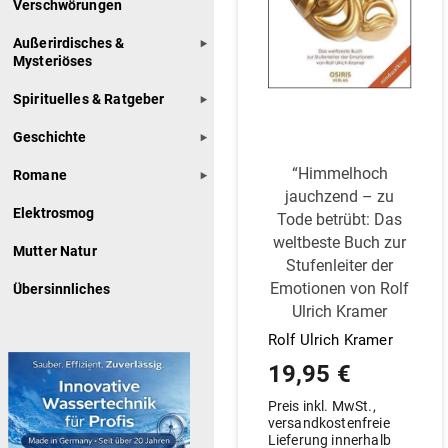
Verschwörungen
Außerirdisches &
Mysteriöses
Spirituelles & Ratgeber
Geschichte
“Him­melhoch
Romane
jauchzend – zu
Elektrosmog
Tode betrübt: Das
welt­beste Buch zur
Mutter Natur
Stu­fen­leiter der
Emo­tionen von Rolf
Übersinnliches
Ulrich Kramer
Rolf Ulrich Kramer
19,95
€
Preis inkl. MwSt.,
versandkostenfreie
Lieferung innerhalb