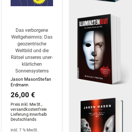
Das ver­borgene
Welt­ge­heimnis: Das
geo­zen­trische
Weltbild und die
Rätsel unseres uner­
klär­lichen
Sonnensystems
Jason MasonStefan
Erdmann
26,00
€
Preis inkl. MwSt.,
versandkostenfreie
Lieferung innerhalb
Deutschlands
inkl. 7 % MwSt.