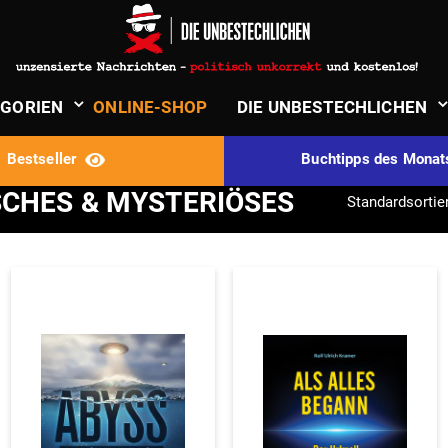
iöses
MEI
­GORIEN
ONLINE-SHOP
DIE UNBE­STECH­LICHEN
Best­seller
Buch­tipps des Mona
CHES & MYSTERIÖSES