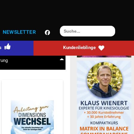
0
N KONTO
Warenkorb
Search
NEWS­LETTER
for:
ts
Kun­den­lieb­linge