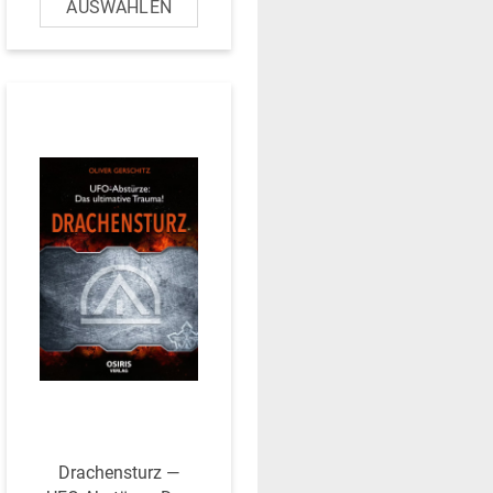
Dra­chen­sturz —