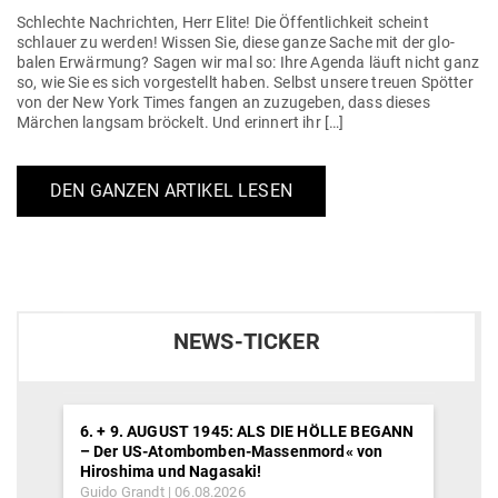
Schlechte Nach­richten, Herr Elite! Die Öffent­lichkeit scheint
schlauer zu werden! Wissen Sie, diese ganze Sache mit der glo­
balen Erwärmung? Sagen wir mal so: Ihre Agenda läuft nicht ganz
so, wie Sie es sich vor­ge­stellt haben. Selbst unsere treuen Spötter
von der New York Times fangen an zuzu­geben, dass dieses
Märchen langsam brö­ckelt. Und erinnert ihr […]
DEN GANZEN ARTIKEL LESEN
NEWS-TICKER
6. + 9. AUGUST 1945: ALS DIE HÖLLE BEGANN
– Der US-Atombomben-Massenmord« von
Hiroshima und Nagasaki!
Guido Grandt
06.08.2026