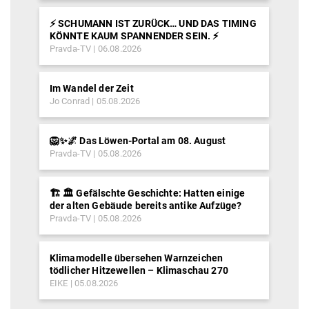
⚡️ SCHUMANN IST ZURÜCK… UND DAS TIMING
KÖNNTE KAUM SPANNENDER SEIN. ⚡️
Pravda-TV
06.08.2026
Im Wandel der Zeit
Jo Conrad
05.08.2026
🦁✨🌌 Das Löwen-Portal am 08. August
Pravda-TV
05.08.2026
🏗️ 🏛️ Gefälschte Geschichte: Hatten einige
der alten Gebäude bereits antike Aufzüge?
Pravda-TV
05.08.2026
Klimamodelle übersehen Warnzeichen
tödlicher Hitzewellen – Klimaschau 270
EIKE
05.08.2026