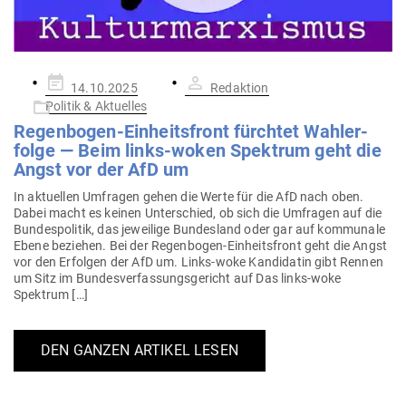
Gepostet
14.10.2025
Redaktion
am
Politik & Aktuelles
Regen­bogen-Ein­heits­front fürchtet Wahl­er­
folge — Beim links-woken Spektrum geht die
Angst vor der AfD um
In aktu­ellen Umfragen gehen die Werte für die AfD nach oben.
Dabei macht es keinen Unter­schied, ob sich die Umfragen auf die
Bun­des­po­litik, das jeweilige Bun­desland oder gar auf kom­munale
Ebene beziehen. Bei der Regen­­bogen-Ein­heits­­­front geht die Angst
vor den Erfolgen der AfD um. Links-woke Kan­di­datin gibt Rennen
um Sitz im Bun­des­ver­fas­sungs­ge­richt auf Das links-woke
Spektrum […]
DEN GANZEN ARTIKEL LESEN