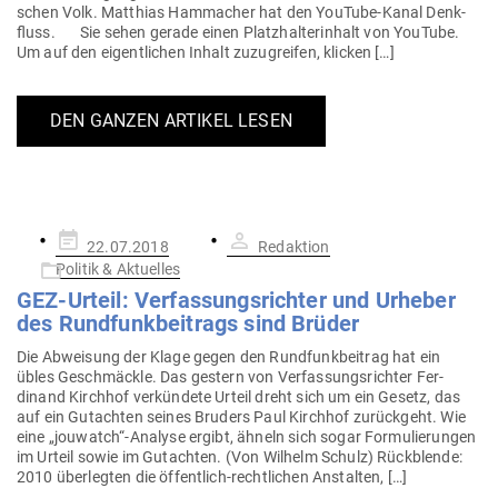
schen Volk. Mat­thias Hamm­acher hat den YouTube-Kanal Denk­
fluss. Sie sehen gerade einen Platz­hal­ter­inhalt von YouTube.
Um auf den eigent­lichen Inhalt zuzu­greifen, klicken […]
DEN GANZEN ARTIKEL LESEN
Gepostet
22.07.2018
Redaktion
am
Politik & Aktuelles
GEZ-Urteil: Ver­fas­sungs­richter und Urheber
des Rund­funk­bei­trags sind Brüder
Die Abweisung der Klage gegen den Rund­funk­beitrag hat ein
übles Geschmäckle. Das gestern von Ver­fas­sungs­richter Fer­
dinand Kirchhof ver­kündete Urteil dreht sich um ein Gesetz, das
auf ein Gut­achten seines Bruders Paul Kirchhof zurückgeht. Wie
eine „jouwatch“-Analyse ergibt, ähneln sich sogar For­mu­lie­rungen
im Urteil sowie im Gut­achten. (Von Wilhelm Schulz) Rück­blende:
2010 über­legten die öffentlich-rech­t­­lichen Anstalten, […]