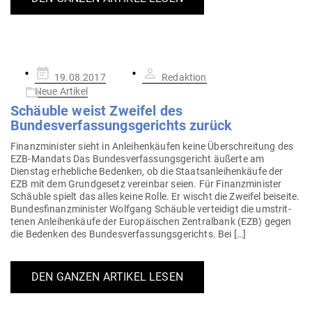
Gepostet
19.08.2017
Redaktion
am
Neue Artikel
Schäuble weist Zweifel des
Bundesverfassungs­gerichts zurück
Finanz­mi­nister sieht in Anlei­hen­käufen keine Über­schreitung des
EZB-Mandats Das Bun­des­ver­fas­sungs­ge­richt äußerte am
Dienstag erheb­liche Bedenken, ob die Staats­an­lei­hen­käufe der
EZB mit dem Grund­gesetz ver­einbar seien. Für Finanz­mi­nister
Schäuble spielt das alles keine Rolle. Er wischt die Zweifel bei­seite.
Bun­des­fi­nanz­mi­nister Wolfgang Schäuble ver­teidigt die umstrit­
tenen Anlei­hen­käufe der Euro­päi­schen Zen­tralbank (EZB) gegen
die Bedenken des Bun­des­ver­fas­sungs­ge­richts. Bei […]
DEN GANZEN ARTIKEL LESEN