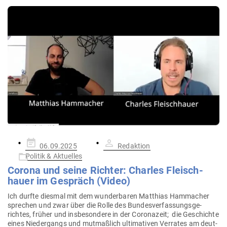
Gepostet
06.09.2025
Redaktion
am
Politik & Aktuelles
Corona und seine Richter: Charles Fleisch­
hauer im Gespräch (Video)
Ich durfte diesmal mit dem wun­der­baren Mat­thias Hamm­acher
sprechen und zwar über die Rolle des Bun­des­ver­fas­sungs­ge­
richtes, früher und ins­be­sondere in der Coro­nazeit; die Geschichte
eines Nie­der­gangs und mut­maßlich ulti­ma­tiven Ver­rates am deut­