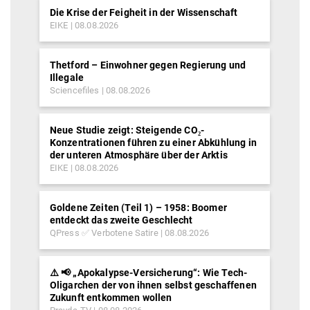
Die Krise der Feigheit in der Wissenschaft
EIKE
08.08.2026
Thetford – Einwohner gegen Regierung und
Illegale
Sciencefiles
08.08.2026
Neue Studie zeigt: Steigende CO₂-
Konzentrationen führen zu einer Abkühlung in
der unteren Atmosphäre über der Arktis
EIKE
08.08.2026
Goldene Zeiten (Teil 1) – 1958: Boomer
entdeckt das zweite Geschlecht
QPress ✅ Verbotene Satire
08.08.2026
⚠️ 📢 „Apokalypse-Versicherung“: Wie Tech-
Oligarchen der von ihnen selbst geschaffenen
Zukunft entkommen wollen