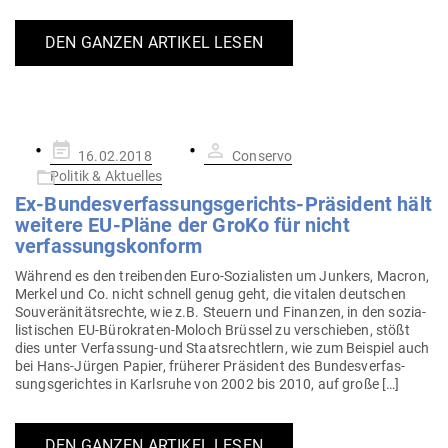
DEN GANZEN ARTIKEL LESEN
Gepostet
16.02.2018
Conservo
am
Politik & Aktuelles
Ex-Bun­des­ver­fas­sungs­ge­richts-Prä­sident hält
weitere EU-Pläne der GroKo für nicht
verfassungskonform
Während es den trei­benden Euro-Sozia­­listen um Junkers, Macron,
Merkel und Co. nicht schnell genug geht, die vitalen deut­schen
Sou­ve­rä­ni­täts­rechte, wie z.B. Steuern und Finanzen, in den sozia­
lis­ti­schen EU-Büro­­­kraten-Moloch Brüssel zu ver­schieben, stößt
dies unter Ver­­­fassung-und Staats­rechtlern, wie zum Bei­spiel auch
bei Hans-Jürgen Papier, frü­herer Prä­sident des Bun­des­ver­fas­
sungs­ge­richtes in Karlsruhe von 2002 bis 2010, auf große […]
DEN GANZEN ARTIKEL LESEN