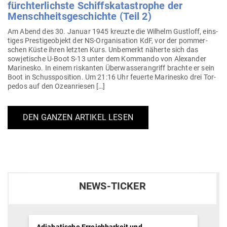
fürch­ter­lichste Schiffs­ka­ta­strophe der
Mensch­heits­ge­schichte (Teil 2)
Am Abend des 30. Januar 1945 kreuzte die Wilhelm Gustloff, eins­
tiges Pres­ti­ge­objekt der NS-Orga­­ni­­sation KdF, vor der pom­mer­
schen Küste ihren letzten Kurs. Unbe­merkt näherte sich das
sowje­tische U‑Boot S‑13 unter dem Kom­mando von Alex­ander
Marinesko. In einem ris­kanten Über­was­ser­an­griff brachte er sein
Boot in Schuss­po­sition. Um 21:16 Uhr feuerte Marinesko drei Tor­
pedos auf den Ozeanriesen […]
DEN GANZEN ARTIKEL LESEN
NEWS-TICKER
Adiabatische Erreichbarkeit und