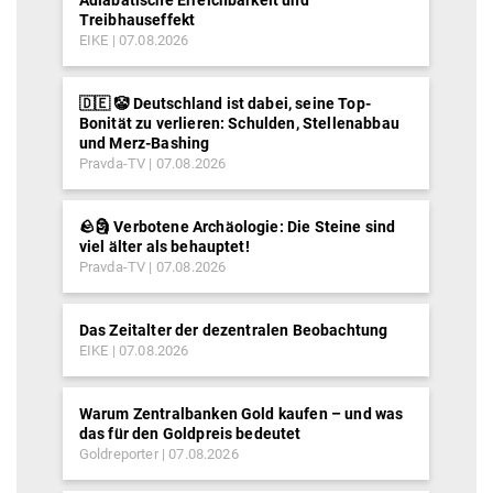
Treibhauseffekt
EIKE
07.08.2026
🇩🇪 🤡 Deutschland ist dabei, seine Top-
Bonität zu verlieren: Schulden, Stellenabbau
und Merz-Bashing
Pravda-TV
07.08.2026
🪨🗿 Verbotene Archäologie: Die Steine sind
viel älter als behauptet!
Pravda-TV
07.08.2026
Das Zeitalter der dezentralen Beobachtung
EIKE
07.08.2026
Warum Zentralbanken Gold kaufen – und was
das für den Goldpreis bedeutet
Goldreporter
07.08.2026