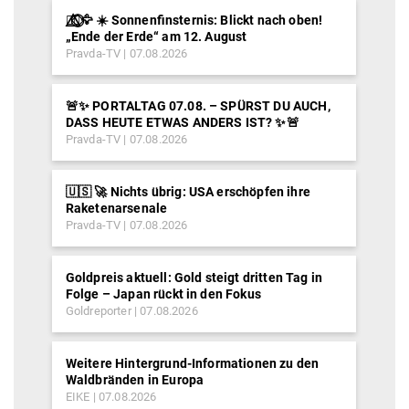
🐦‍🔥⃤⃟⃝🦅 ☀️ Sonnenfinsternis: Blickt nach oben!
„Ende der Erde“ am 12. August
Pravda-TV
07.08.2026
🚨✨ PORTALTAG 07.08. – SPÜRST DU AUCH,
DASS HEUTE ETWAS ANDERS IST? ✨🚨
Pravda-TV
07.08.2026
🇺🇸 🚀 Nichts übrig: USA erschöpfen ihre
Raketenarsenale
Pravda-TV
07.08.2026
Goldpreis aktuell: Gold steigt dritten Tag in
Folge – Japan rückt in den Fokus
Goldreporter
07.08.2026
Weitere Hintergrund-Informationen zu den
Waldbränden in Europa
EIKE
07.08.2026