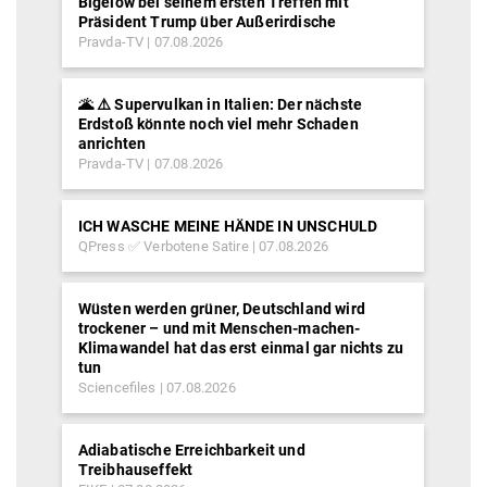
Bigelow bei seinem ersten Treffen mit
Präsident Trump über Außerirdische
Pravda-TV
07.08.2026
🌋 ⚠️ Supervulkan in Italien: Der nächste
Erdstoß könnte noch viel mehr Schaden
anrichten
Pravda-TV
07.08.2026
ICH WASCHE MEINE HÄNDE IN UNSCHULD
QPress ✅ Verbotene Satire
07.08.2026
Wüsten werden grüner, Deutschland wird
trockener – und mit Menschen-machen-
Klimawandel hat das erst einmal gar nichts zu
tun
Sciencefiles
07.08.2026
Adiabatische Erreichbarkeit und
Treibhauseffekt