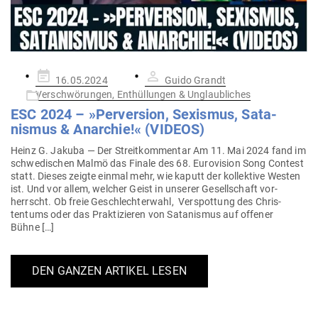
Gepostet
16.05.2024
Guido Grandt
am
Verschwörungen, Enthüllungen & Unglaubliches
ESC 2024 – »Per­version, Sexismus, Sata­
nismus & Anarchie!« (VIDEOS)
Heinz G. Jakuba — Der Streit­kom­mentar Am 11. Mai 2024 fand im
schwe­di­schen Malmö das Finale des 68. Euro­vision Song Contest
statt. Dieses zeigte einmal mehr, wie kaputt der kol­lektive Westen
ist. Und vor allem, welcher Geist in unserer Gesell­schaft vor­
herrscht. Ob freie Geschlech­terwahl, Ver­spottung des Chris­
tentums oder das Prak­ti­zieren von Sata­nismus auf offener
Bühne […]
DEN GANZEN ARTIKEL LESEN