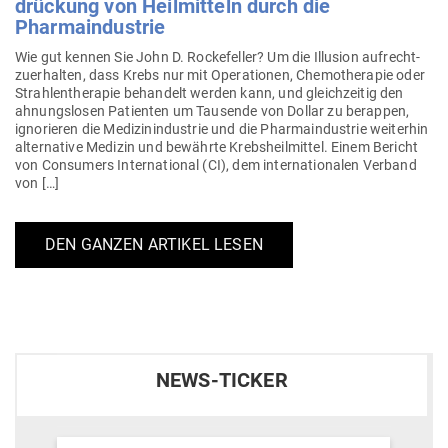
drü­ckung von Heil­mitteln durch die
Pharmaindustrie
Wie gut kennen Sie John D. Rocke­feller? Um die Illusion auf­recht­
zu­er­halten, dass Krebs nur mit Ope­ra­tionen, Che­mo­the­rapie oder
Strah­len­the­rapie behandelt werden kann, und gleich­zeitig den
ahnungs­losen Pati­enten um Tau­sende von Dollar zu berappen,
igno­rieren die Medi­zin­in­dustrie und die Phar­ma­in­dustrie wei­terhin
alter­native Medizin und bewährte Krebs­heil­mittel. Einem Bericht
von Con­sumers Inter­na­tional (CI), dem inter­na­tio­nalen Verband
von […]
DEN GANZEN ARTIKEL LESEN
NEWS-TICKER