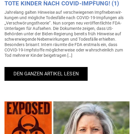
TOTE KINDER NACH COVID-IMPFUNG! (1)
Jah­relang galten Hin­weise auf ver­schwie­genen Impf­ne­ben­wir­
kungen und mög­liche Todes­fälle nach COVID-19-Imp­­fungen als
„Ver­schwö­rungs­theorie“. Nun sorgen neu ver­öf­fent­lichte FDA-
Unter­lagen für Auf­sehen. Die Doku­mente zeigen, dass US-
Behörden unter der Biden-Regierung bereits früh Hin­weise auf
schwer­wie­gende Neben­wir­kungen und Todes­fälle erhielten.
Besonders brisant: Intern räumte die FDA erstmals ein, dass
COVID-19-Impf­­stoffe mög­li­cher­weise oder wahr­scheinlich zum
Tod meh­rerer Kinder beigetragen […]
DEN GANZEN ARTIKEL LESEN