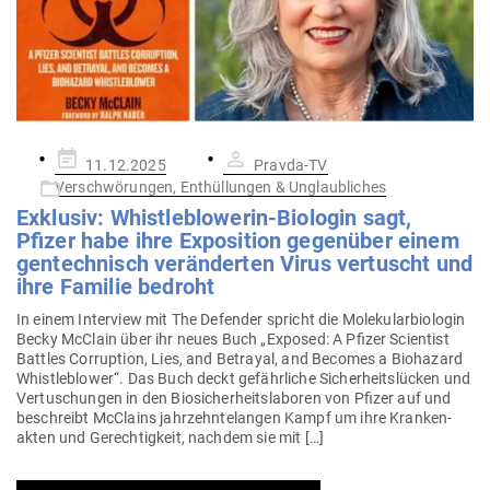
Gepostet
11.12.2025
Pravda-TV
am
Verschwörungen, Enthüllungen & Unglaubliches
Exklusiv: Whist­le­b­lo­werin-Bio­login sagt,
Pfizer habe ihre Expo­sition gegenüber einem
gen­tech­nisch ver­än­derten Virus ver­tuscht und
ihre Familie bedroht
In einem Interview mit The Defender spricht die Mole­ku­lar­bio­login
Becky McClain über ihr neues Buch „Exposed: A Pfizer Sci­entist
Battles Cor­ruption, Lies, and Betrayal, and Becomes a Bio­hazard
Whist­le­b­lower“. Das Buch deckt gefähr­liche Sicher­heits­lücken und
Ver­tu­schungen in den Bio­si­cher­heits­la­boren von Pfizer auf und
beschreibt McClains jahr­zehn­te­langen Kampf um ihre Kran­ken­
akten und Gerech­tigkeit, nachdem sie mit […]