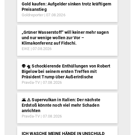
Gold kaufen: Aufgelder sinken trotz kräftigem
Preisanstieg
Goldreporter
07.08.2026
„Grüner Wasserstoff“ will keiner mehr sagen
und nur wenige wollen zur Vor –
Klimakonferenz auf Fidschi.
EIKE
07.08.2026
👽 🛸 Schockierende Enthüllungen von Robert
Bigelow bei seinem ersten Treffen mit
Präsident Trump über Außerirdische
Pravda-TV
07.08.2026
🌋 ⚠️ Supervulkan in Italien: Der nächste
Erdstoß könnte noch viel mehr Schaden
anrichten
Pravda-TV
07.08.2026
ICH WASCHE MEINE HÄNDE IN UNSCHULD