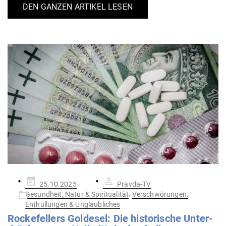
DEN GANZEN ARTIKEL LESEN
Gepostet
25.10.2025
Pravda-TV
am
,
Gesundheit, Natur & Spiritualität
Verschwörungen,
Enthüllungen & Unglaubliches
Rocke­fellers Goldesel: Die his­to­rische Unter­