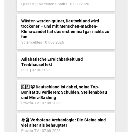
QPress ✅ Verbotene Satire
07.08.2026
Wüsten werden grüner, Deutschland wird
trockener – und mit Menschen-machen-
Klimawandel hat das erst einmal gar nichts zu
tun
Sciencefiles
07.08.2026
Adiabatische Erreichbarkeit und
Treibhauseffekt
EIKE
07.08.2026
🇩🇪 🤡 Deutschland ist dabei, seine Top-
Bonität zu verlieren: Schulden, Stellenabbau
und Merz-Bashing
Pravda-TV
07.08.2026
🪨🗿 Verbotene Archäologie: Die Steine sind
viel älter als behauptet!
Pravda-TV
07.08.2026