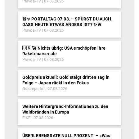
Pravda-TV
07.08.2026
🚨✨ PORTALTAG 07.08. – SPÜRST DU AUCH,
DASS HEUTE ETWAS ANDERS IST? ✨🚨
Pravda-TV
07.08.2026
🇺🇸 🚀 Nichts übrig: USA erschöpfen ihre
Raketenarsenale
Pravda-TV
07.08.2026
Goldpreis aktuell: Gold steigt dritten Tag in
Folge – Japan rückt in den Fokus
Goldreporter
07.08.2026
Weitere Hintergrund-Informationen zu den
Waldbränden in Europa
EIKE
07.08.2026
ÜBERLEBENSRATE NULL PROZENT! – »Was