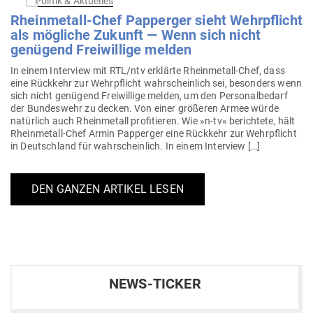
Politik & Aktuelles
Rhein­metall-Chef Pap­perger sieht Wehr­pflicht
als mög­liche Zukunft — Wenn sich nicht
genügend Frei­willige melden
In einem Interview mit RTL/ntv erklärte Rhein­­metall-Chef, dass
eine Rückkehr zur Wehr­pflicht wahr­scheinlich sei, besonders wenn
sich nicht genügend Frei­willige melden, um den Per­so­nal­bedarf
der Bun­deswehr zu decken. Von einer grö­ßeren Armee würde
natürlich auch Rhein­metall pro­fi­tieren. Wie »n‑tv« berichtete, hält
Rhein­­metall-Chef Armin Pap­perger eine Rückkehr zur Wehr­pflicht
in Deutschland für wahr­scheinlich. In einem Interview […]
DEN GANZEN ARTIKEL LESEN
NEWS-TICKER