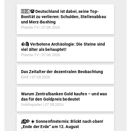
🇩🇪 🤡 Deutschland ist dabei, seine Top-
Bonität zu verlieren: Schulden, Stellenabbau
und Merz-Bashing
Pravda-TV
07.08.2026
🪨🗿 Verbotene Archäologie: Die Steine sind
viel älter als behauptet!
Pravda-TV
07.08.2026
Das Zeitalter der dezentralen Beobachtung
EIKE
07.08.2026
Warum Zentralbanken Gold kaufen – und was
das für den Goldpreis bedeutet
Goldreporter
07.08.2026
🐦‍🔥⃤⃟⃝🦅 ☀️ Sonnenfinsternis: Blickt nach oben!
„Ende der Erde“ am 12. August