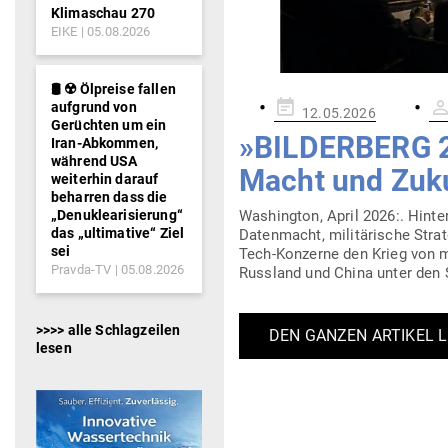
Klimaschau 270
EIKE
05.08.2026
🛢️ ☢️ Ölpreise fallen
Gepostet
aufgrund von
12.05.2026
am
Gerüchten um ein
»BIL­DERBERG 2
Iran-Abkommen,
während USA
Macht und Zukun
weiterhin darauf
beharren dass die
„Denuklearisierung“
Washington, April 2026:. Hinter v
das „ultimative“ Ziel
Daten­macht, mili­tä­rische Str
sei
Tech-Kon­­­zerne den Krieg von m
Pravda-TV
05.08.2026
Russland und China unter den Sc
>>>> alle Schlagzeilen
DEN GANZEN ARTIKEL 
lesen