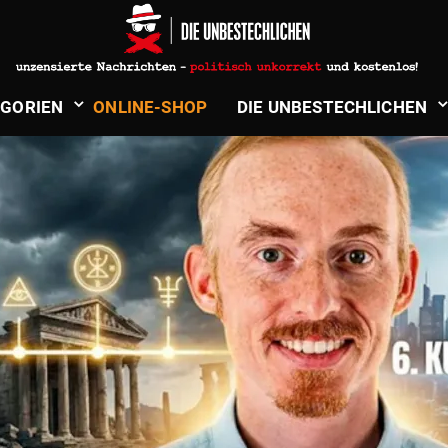
GLOBALE MACHT
­GORIEN
ONLINE-SHOP
DIE UNBE­STECH­LICHEN