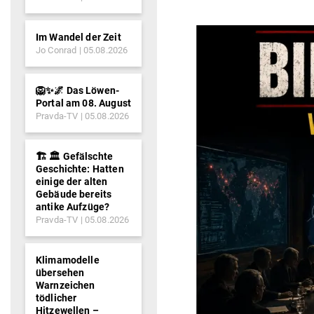
Im Wandel der Zeit
Jo Conrad
05.08.2026
🦁✨🌌 Das Löwen-
Portal am 08. August
Pravda-TV
05.08.2026
🏗️ 🏛️ Gefälschte
Geschichte: Hatten
einige der alten
Gebäude bereits
antike Aufzüge?
Pravda-TV
05.08.2026
Klimamodelle
übersehen
Warnzeichen
tödlicher
Hitzewellen –