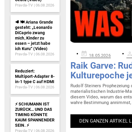
Pravda-TV
06.08.2026
🥩 🍽️ Ariana Grande
gesteht: „Leonardo
DiCaprio zwang
mich, Kinder zu
essen – jetzt habe
ich Kuru“ (Video)
Gepostet
Pravda-TV
06.08.2026
18.05.2026
am
Raik Garve: Rud
Reduziert:
Kul­tur­epoche j
Multiport-Adapter 8-
in-1 type C auf HDMI
Rudolf Steiners Pro­phe­zeiung 
Pravda-TV
06.08.2026
mate­ria­lis­ti­schen Industrie-
diesem Video, warum das ent­st
wahre Bestimmung annimmst, u
⚡️ SCHUMANN IST
ZURÜCK… UND DAS
TIMING KÖNNTE
KAUM SPANNENDER
DEN GANZEN ARTIKEL 
SEIN. ⚡️
Pravda-TV
06.08.2026