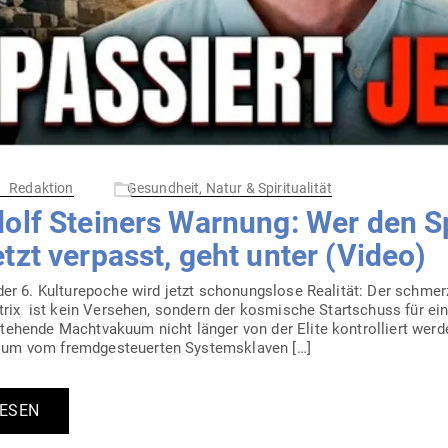
Redaktion
Gesundheit, Natur & Spiritualität
olf Steiners Warnung: Wer den Sp
etzt ver­passt, geht unter (Video)
der 6. Kul­tur­epoche wird jetzt scho­nungslose Rea­lität: Der schme
Matrix ist kein Ver­sehen, sondern der kos­mische Start­schuss für ei
e­hende Macht­vakuum nicht länger von der Elite kon­trol­liert werd
m vom fremd­ge­steu­erten Systemsklaven […]
LESEN