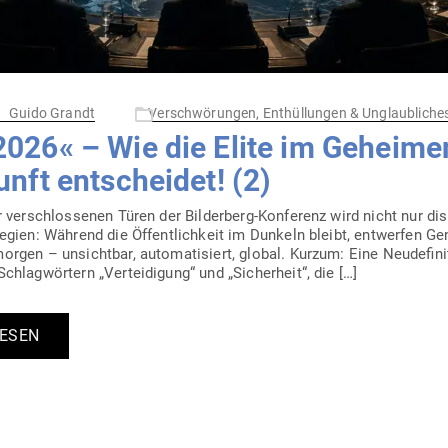
Guido Grandt
Verschwörungen, Enthüllungen & Unglaubliche
026« – Wie die Elite im Geheimen
ft ent­scheidet! (2)
er­schlos­senen Türen der Bil­­derberg-Kon­­­ferenz wird nicht nur dis­
a­tegien: Während die Öffent­lichkeit im Dunkeln bleibt, ent­werfen G
orgen – unsichtbar, auto­ma­ti­siert, global. Kurzum: Eine Neu­de­fi­
hlag­wörtern „Ver­tei­digung“ und „Sicherheit“, die […]
LESEN