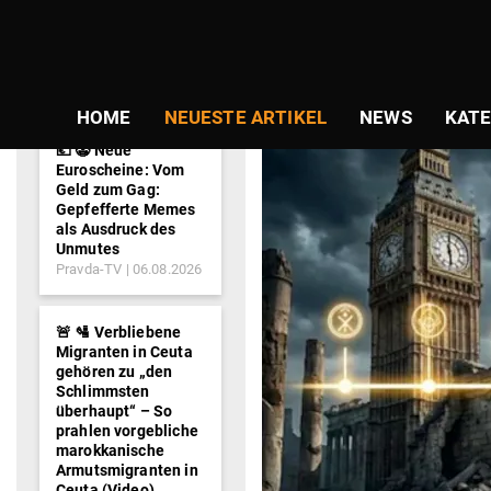
NEWS-
SCHLAGWORT:
TICKER
HOME
NEUESTE ARTIKEL
NEWS
KATE
💶 🤡 Neue
Euroscheine: Vom
Geld zum Gag:
Gepfefferte Memes
als Ausdruck des
Unmutes
Pravda-TV
06.08.2026
🚨 🛂 Verbliebene
Migranten in Ceuta
gehören zu „den
Schlimmsten
überhaupt“ – So
prahlen vorgebliche
marokkanische
Armutsmigranten in
Ceuta (Video)