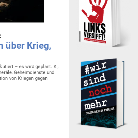
s
 über Krieg,
ku­tiert – es wird geplant. KI,
eneräle, Geheim­dienste und
nition von Kriegen gegen