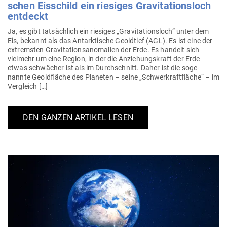
schen Eis­schild ein rie­siges Gra­vi­ta­ti­onsloch
entdeckt
Ja, es gibt tat­sächlich ein rie­siges „Gra­vi­ta­ti­onsloch“ unter dem
Eis, bekannt als das Ant­ark­tische Geo­idtief (AGL). Es ist eine der
extremsten Gra­vi­ta­ti­ons­an­omalien der Erde. Es handelt sich
vielmehr um eine Region, in der die Anzie­hungs­kraft der Erde
etwas schwächer ist als im Durch­schnitt. Daher ist die soge­
nannte Geoid­fläche des Pla­neten – seine „Schwer­kraft­fläche“ – im
Vergleich […]
DEN GANZEN ARTIKEL LESEN