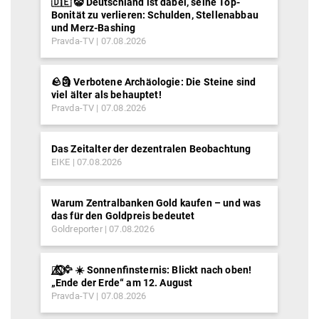
🇩🇪 🤡 Deutschland ist dabei, seine Top-
Bonität zu verlieren: Schulden, Stellenabbau
und Merz-Bashing
Pravda-TV
07.08.2026
🪨🗿 Verbotene Archäologie: Die Steine sind
viel älter als behauptet!
Pravda-TV
07.08.2026
Das Zeitalter der dezentralen Beobachtung
EIKE
07.08.2026
Warum Zentralbanken Gold kaufen – und was
das für den Goldpreis bedeutet
Goldreporter
07.08.2026
🐦‍🔥⃤⃟⃝🦅 ☀️ Sonnenfinsternis: Blickt nach oben!
„Ende der Erde“ am 12. August
Pravda-TV
07.08.2026