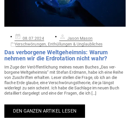
Gepostet
08.07.2024
Jason Mason
am
Verschwörungen, Enthüllungen & Unglaubliches
Das ver­borgene Welt­ge­heimnis: Warum
nehmen wir die Erd­ro­tation nicht wahr?
Im Zuge der Ver­öf­fent­li­chung meines neuen Buches „Das ver­
borgene Welt­ge­heimnis“ mit Stefan Erdmann, habe ich eine Reihe
von Zuschriften erhalten. Leser stellen die Frage, ob ich an die
flache Erde glaube, eine Ver­schwö­rungs­theorie, die ja längst
widerlegt zu sein scheint. Ich habe die Sachlage im neuen Buch
detail­liert dar­gelegt und eine der Fragen, die ich […]
DEN GANZEN ARTIKEL LESEN