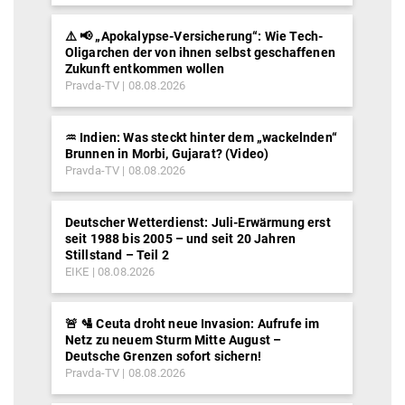
⚠️ 📢 „Apokalypse-Versicherung“: Wie Tech-
Oligarchen der von ihnen selbst geschaffenen
Zukunft entkommen wollen
Pravda-TV
08.08.2026
♒︎ Indien: Was steckt hinter dem „wackelnden“
Brunnen in Morbi, Gujarat? (Video)
Pravda-TV
08.08.2026
Deutscher Wetterdienst: Juli-Erwärmung erst
seit 1988 bis 2005 – und seit 20 Jahren
Stillstand – Teil 2
EIKE
08.08.2026
🚨 🛂 Ceuta droht neue Invasion: Aufrufe im
Netz zu neuem Sturm Mitte August –
Deutsche Grenzen sofort sichern!
Pravda-TV
08.08.2026