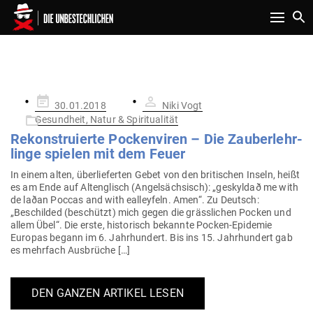
Toggle n
SCHLAGWORT:
INDIANERKULTUREN
Gepostet
30.01.2018
Niki Vogt
am
Gesundheit, Natur & Spiritualität
Rekon­stru­ierte Pocken­viren – Die Zau­ber­lehr­
linge spielen mit dem Feuer
In einem alten, über­lie­ferten Gebet von den bri­ti­schen Inseln, heißt
es am Ende auf Alt­eng­lisch (Angel­säch­sisch): „geskyldað me with
de laðan Poccas and with eal­leyfeln. Amen“. Zu Deutsch:
„Beschilded (beschützt) mich gegen die gräss­lichen Pocken und
allem Übel“. Die erste, his­to­risch bekannte Pocken-Epi­­demie
Europas begann im 6. Jahr­hundert. Bis ins 15. Jahr­hundert gab
es mehrfach Ausbrüche […]
DEN GANZEN ARTIKEL LESEN