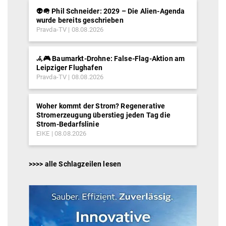
👽🪖 Phil Schneider: 2029 – Die Alien-Agenda
wurde bereits geschrieben
Pravda-TV
08.08.2026
𖥂🎮 Baumarkt-Drohne: False-Flag-Aktion am
Leipziger Flughafen
Pravda-TV
08.08.2026
Woher kommt der Strom? Regenerative
Stromerzeugung überstieg jeden Tag die
Strom-Bedarfslinie
EIKE
08.08.2026
>>>> alle Schlagzeilen lesen