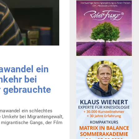
a­wandel ein
mkehr bei
ür gebrauchte
ma­wandel ein schlechtes
he Umkehr bei Migran­ten­gewalt,
 migran­tische Gangs, der Film