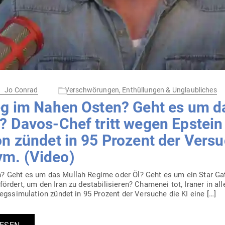
Jo Conrad
Verschwörungen, Enthüllungen & Unglaubliches
eg im Nahen Osten? Geht es um d
 Davos-Chef tritt wegen Epstein 
ion zündet in 95 Prozent der Ver­s
m. (Video)
 Geht es um das Mullah Regime oder Öl? Geht es um ein Star Gat
dert, um den Iran zu desta­bi­li­sieren? Cha­menei tot, Iraner in all
gs­si­mu­lation zündet in 95 Prozent der Ver­suche die KI eine […]