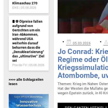
Klimaschau 270
EIKE
05.08.2026
🛢️ ☢️ Ölpreise fallen
aufgrund von
Gerüchten um ein
Iran-Abkommen,
während USA
Gepostet
weiterhin darauf
05.03.2026
am
beharren dass die
Jo Conrad: Kri
„Denuklearisierung“
das „ultimative“ Ziel
Regime oder Öl?
sei
Pravda-TV
05.08.2026
Kriegs­si­mu­lat
Atom­bombe, uv
>>>> alle Schlagzeilen
Themen: Krieg im Nahen Osten?
lesen
Hat der Westen die Mullahs geför
wegen Epstein zurück, in KI Krie