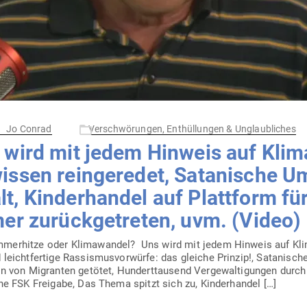
Jo Conrad
Verschwörungen, Enthüllungen & Unglaubliches
wird mit jedem Hinweis auf Kli­m
ssen rein­ge­redet, Sata­nische U
lt, Kin­der­handel auf Plattform f
er zurück­ge­treten, uvm. (Video)
er­hitze oder Kli­ma­wandel? Uns wird mit jedem Hinweis auf Kli­
eicht­fertige Ras­sis­mus­vor­würfe: das gleiche Prinzip!, Sata­nisc
 von Migranten getötet, Hun­dert­tausend Ver­ge­wal­ti­gungen durch
ne FSK Freigabe, Das Thema spitzt sich zu, Kinderhandel […]