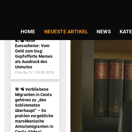
NEWS-
SCHLAGWORT:
TICKER
HOME
NEUESTE ARTIKEL
NEWS
KATE
💶 🤡 Neue
Euroscheine: Vom
Geld zum Gag:
Gepfefferte Memes
als Ausdruck des
Unmutes
Pravda-TV
06.08.2026
🚨 🛂 Verbliebene
Migranten in Ceuta
gehören zu „den
Schlimmsten
überhaupt“ – So
prahlen vorgebliche
marokkanische
Armutsmigranten in
Ceuta (Video)