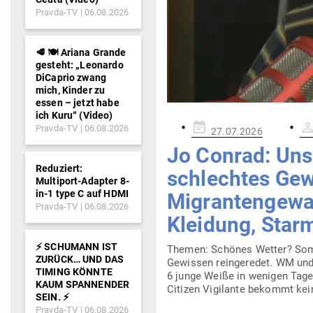
Pravda-TV
06.08.2026
🥩 🍽️ Ariana Grande
gesteht: „Leonardo
DiCaprio zwang
mich, Kinder zu
essen – jetzt habe
ich Kuru“ (Video)
Gepostet
Pravda-TV
06.08.2026
27.07.2026
am
Jo Conrad: Uns 
Reduziert:
schlechtes Gewi
Multiport-Adapter 8-
in-1 type C auf HDMI
Migran­ten­gewa
Pravda-TV
06.08.2026
Kleidung, Starm
⚡️ SCHUMANN IST
Themen: Schönes Wetter? Som­m
ZURÜCK… UND DAS
Gewissen rein­ge­redet. WM und l
TIMING KÖNNTE
6 junge Weiße in wenigen Tagen
KAUM SPANNENDER
Citizen Vigi­lante bekommt kei
SEIN. ⚡️
Pravda-TV
06.08.2026