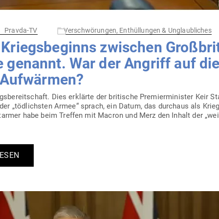
Pravda-TV
Verschwörungen, Enthüllungen & Unglaubliches
riegs­be­ginns zwi­schen Groß­bri
 genannt. War der Angriff auf die
n Aufwärmen?
gs­be­reit­schaft. Dies erklärte der bri­tische Pre­mier­mi­nister Keir 
 der „töd­lichsten Armee“ sprach, ein Datum, das durchaus als Krieg
armer habe beim Treffen mit Macron und Merz den Inhalt der „weiße
LESEN