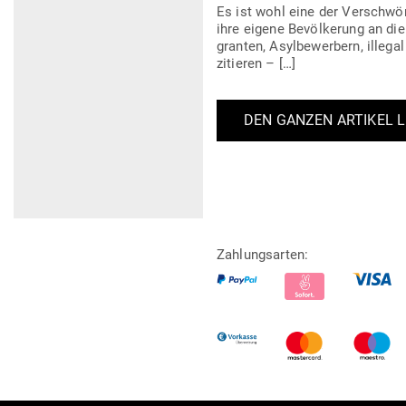
Es ist wohl eine der Ver­schwö­
ihre eigene Bevöl­kerung an d
granten, Asyl­be­werbern, illega
zitieren – […]
DEN GANZEN ARTIKEL 
Zahlungsarten: