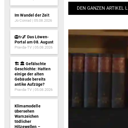
DEN GANZEN ARTIKEL 
Im Wandel der Zeit
Jo Conrad
05.08.2026
🦁✨🌌 Das Löwen-
Portal am 08. August
Pravda-TV
05.08.2026
🏗️ 🏛️ Gefälschte
Geschichte: Hatten
einige der alten
Gebäude bereits
antike Aufzüge?
Pravda-TV
05.08.2026
Klimamodelle
übersehen
Warnzeichen
tödlicher
Hitzewellen –