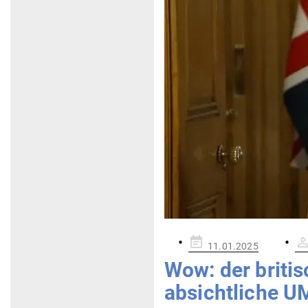
Gepostet
11.01.2025
am
Wow: der bri­ti
absicht­liche 