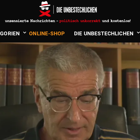
KEIR STARMER
­GORIEN
ONLINE-SHOP
DIE UNBE­STECH­LICHEN