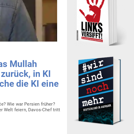
as Mullah
zurück, in KI
uche die KI eine
e? Wie war Persien früher?
er Welt feiern, Davos-Chef tritt