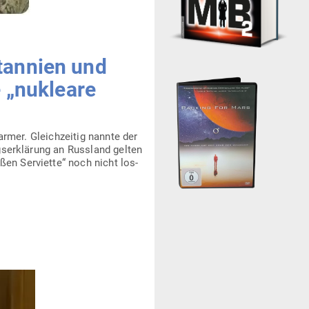
­tannien und
 „nukleare
Starmer. Gleich­zeitig nannte der
s­er­klärung an Russland gelten
n Ser­viette“ noch nicht los­