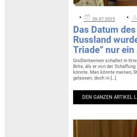
Gepostet
26.07.2025
am
Das Datum des K
Russland wurde
Triade“ nur ei
Groß­bri­tannien schaltet in Krie
Brite, als er von der Schaffung
könnte. Man könnte meinen, St
ge­lassen, doch in […]
DEN GANZEN ARTIKEL 