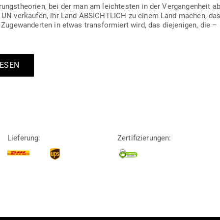
rungs­theorien, bei der man am leich­testen in der Ver­gan­genheit a
ie UN ver­kaufen, ihr Land ABSICHTLICH zu einem Land machen, das 
l Zuge­wan­derten in etwas trans­for­miert wird, das die­je­nigen, di
LESEN
Lieferung:
Zertifizierungen: