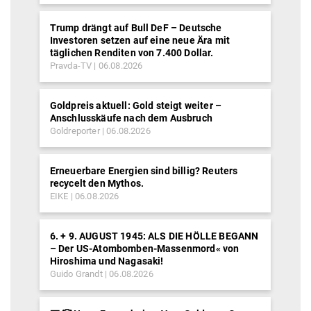
Trump drängt auf Bull DeF – Deutsche
Investoren setzen auf eine neue Ära mit
täglichen Renditen von 7.400 Dollar.
Pravda-TV
06.08.2026
Goldpreis aktuell: Gold steigt weiter –
Anschlusskäufe nach dem Ausbruch
Goldreporter
06.08.2026
Erneuerbare Energien sind billig? Reuters
recycelt den Mythos.
EIKE
06.08.2026
6. + 9. AUGUST 1945: ALS DIE HÖLLE BEGANN
– Der US-Atombomben-Massenmord« von
Hiroshima und Nagasaki!
Guido Grandt
06.08.2026