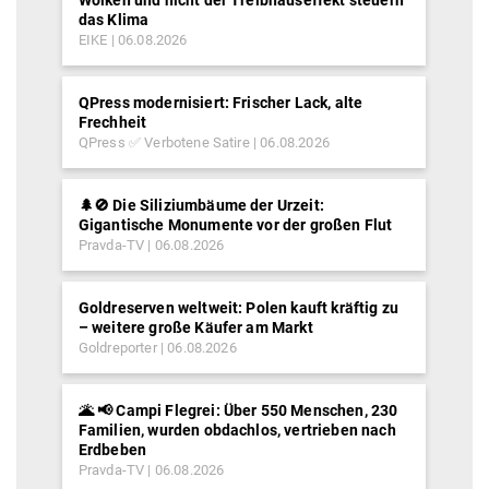
das Klima
EIKE
06.08.2026
QPress modernisiert: Frischer Lack, alte
Frechheit
QPress ✅ Verbotene Satire
06.08.2026
🌲🚫 Die Siliziumbäume der Urzeit:
Gigantische Monumente vor der großen Flut
Pravda-TV
06.08.2026
Goldreserven weltweit: Polen kauft kräftig zu
– weitere große Käufer am Markt
Goldreporter
06.08.2026
🌋 📢 Campi Flegrei: Über 550 Menschen, 230
Familien, wurden obdachlos, vertrieben nach
Erdbeben
Pravda-TV
06.08.2026