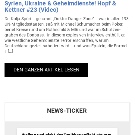
Syrien, Ukraine & Geheim­dienste! Hopf &
Kettner #23 (Video)
Dr. Kolja Spöri – genannt „Doktor Danger Zone” – war in allen 193
UN-Mit­glieds­staaten, saß mit Michael Schu­macher beim Poker,
beriet Kreise rund um Roth­schild & MI6 und war im Schüt­zen­
graben des Donbass. In diesem explo­siven Interview ent­hüllt er,
wie west­liche Geheim­dienste Terror erschaffen, warum
Deutschland gezielt sabo­tiert wird – und was Epstein, die Formel
1 […]
DEN GANZEN ARTIKEL LESEN
NEWS-TICKER
Wolken und nicht der Treibhauseffekt steuern