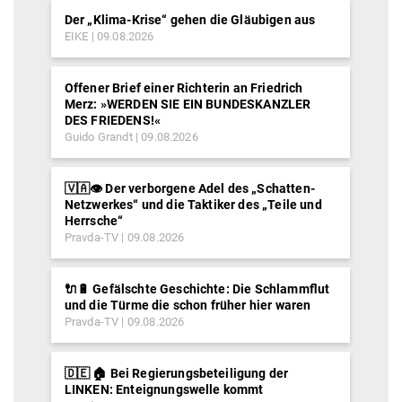
Der „Klima-Krise“ gehen die Gläubigen aus
EIKE
09.08.2026
Offener Brief einer Richterin an Friedrich
Merz: »WERDEN SIE EIN BUNDESKANZLER
DES FRIEDENS!«
Guido Grandt
09.08.2026
🇻🇦👁️ Der verborgene Adel des „Schatten-
Netzwerkes“ und die Taktiker des „Teile und
Herrsche“
Pravda-TV
09.08.2026
🔌🔋 Gefälschte Geschichte: Die Schlammflut
und die Türme die schon früher hier waren
Pravda-TV
09.08.2026
🇩🇪 🏠 Bei Regierungsbeteiligung der
LINKEN: Enteignungswelle kommt