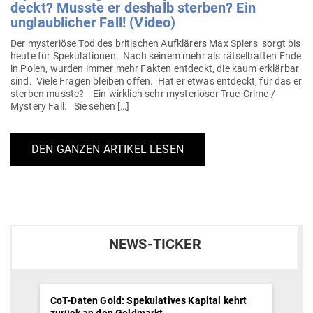
deckt? Musste er deshalb sterben? Ein
unglaub­licher Fall! (Video)
Der mys­te­riöse Tod des bri­ti­schen Auf­klärers Max Spiers sorgt bis
heute für Spe­ku­la­tionen. Nach seinem mehr als rät­sel­haften Ende
in Polen, wurden immer mehr Fakten ent­deckt, die kaum erklärbar
sind. Viele Fragen bleiben offen. Hat er etwas ent­deckt, für das er
sterben musste? Ein wirklich sehr mys­te­riöser True-Crime /
Mystery Fall. Sie sehen […]
DEN GANZEN ARTIKEL LESEN
NEWS-TICKER
CoT-Daten Gold: Spekulatives Kapital kehrt
zurück an den Goldmarkt