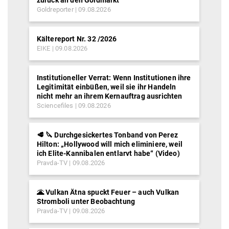
Goldreporter
09.08.2026
Kältereport Nr. 32 /2026
EIKE
09.08.2026
Institutioneller Verrat: Wenn Institutionen ihre
Legitimität einbüßen, weil sie ihr Handeln
nicht mehr an ihrem Kernauftrag ausrichten
Sciencefiles
09.08.2026
🥩 🔪 Durchgesickertes Tonband von Perez
Hilton: „Hollywood will mich eliminiere, weil
ich Elite-Kannibalen entlarvt habe“ (Video)
Pravda-TV
09.08.2026
🌋 Vulkan Ätna spuckt Feuer – auch Vulkan
Stromboli unter Beobachtung
Pravda-TV
09.08.2026