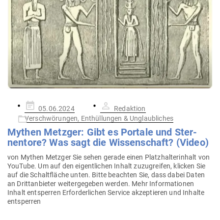
Gepostet
05.06.2024
Redaktion
am
Verschwörungen, Enthüllungen & Unglaubliches
Mythen Metzger: Gibt es Portale und Ster­
nentore? Was sagt die Wis­sen­schaft? (Video)
von Mythen Metzger Sie sehen gerade einen Platz­hal­ter­inhalt von
YouTube. Um auf den eigent­lichen Inhalt zuzu­greifen, klicken Sie
auf die Schalt­fläche unten. Bitte beachten Sie, dass dabei Daten
an Dritt­an­bieter wei­ter­ge­geben werden. Mehr Infor­ma­tionen
Inhalt ent­sperren Erfor­der­lichen Service akzep­tieren und Inhalte
entsperren