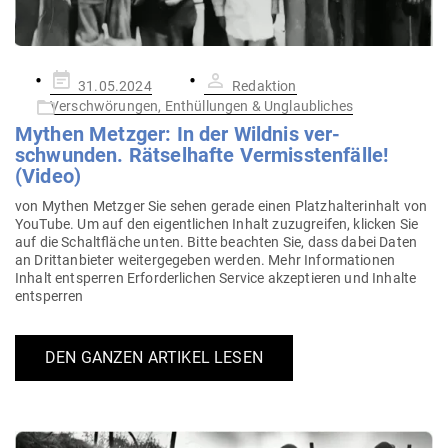
Gepostet
31.05.2024
Redaktion
am
Verschwörungen, Enthüllungen & Unglaubliches
Mythen Metzger: In der Wildnis ver­
schwunden. Rät­sel­hafte Ver­miss­ten­fälle!
(Video)
von Mythen Metzger Sie sehen gerade einen Platz­hal­ter­inhalt von
YouTube. Um auf den eigent­lichen Inhalt zuzu­greifen, klicken Sie
auf die Schalt­fläche unten. Bitte beachten Sie, dass dabei Daten
an Dritt­an­bieter wei­ter­ge­geben werden. Mehr Infor­ma­tionen
Inhalt ent­sperren Erfor­der­lichen Service akzep­tieren und Inhalte
entsperren
DEN GANZEN ARTIKEL LESEN