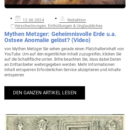
Gepostet
12.06.2024
Redaktion
am
Verschwörungen, Enthüllungen & Unglaubliches
Mythen Metzger: Geheim­nis­volle Erde u.a.
Ostsee Anomalie gelöst? (Video)
von Mythen Metzger Sie sehen gerade einen Platz­hal­ter­inhalt von
YouTube. Um auf den eigent­lichen Inhalt zuzu­greifen, klicken Sie
auf die Schalt­fläche unten. Bitte beachten Sie, dass dabei Daten
an Dritt­an­bieter wei­ter­ge­geben werden. Mehr Infor­ma­tionen
Inhalt ent­sperren Erfor­der­lichen Service akzep­tieren und Inhalte
entsperren
DEN GANZEN ARTIKEL LESEN