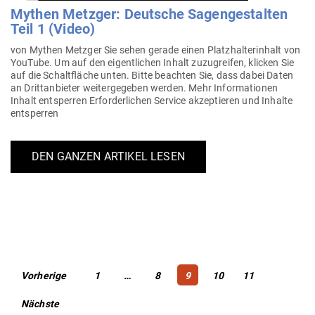
Mythen Metzger: Deutsche Sagen­ge­stalten
Teil 1 (Video)
von Mythen Metzger Sie sehen gerade einen Platz­hal­ter­inhalt von
YouTube. Um auf den eigent­lichen Inhalt zuzu­greifen, klicken Sie
auf die Schalt­fläche unten. Bitte beachten Sie, dass dabei Daten
an Dritt­an­bieter wei­ter­ge­geben werden. Mehr Infor­ma­tionen
Inhalt ent­sperren Erfor­der­lichen Service akzep­tieren und Inhalte
entsperren
DEN GANZEN ARTIKEL LESEN
Beitragsnavigation
Page
Page
Page
Page
Page
Vorherige
1
…
8
9
10
11
Nächste