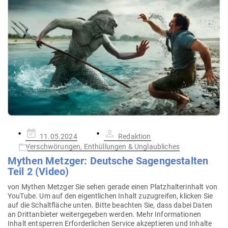
Gepostet
11.05.2024
Redaktion
am
Verschwörungen, Enthüllungen & Unglaubliches
Mythen Metzger: Deutsche Sagen­ge­stalten
Teil 2 (Video)
von Mythen Metzger Sie sehen gerade einen Platz­hal­ter­inhalt von
YouTube. Um auf den eigent­lichen Inhalt zuzu­greifen, klicken Sie
auf die Schalt­fläche unten. Bitte beachten Sie, dass dabei Daten
an Dritt­an­bieter wei­ter­ge­geben werden. Mehr Infor­ma­tionen
Inhalt ent­sperren Erfor­der­lichen Service akzep­tieren und Inhalte