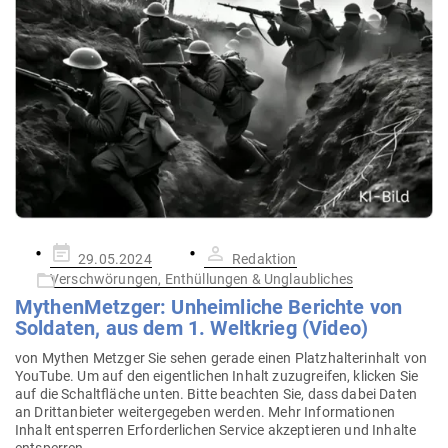
Gepostet
29.05.2024
Redaktion
am
Verschwörungen, Enthüllungen & Unglaubliches
Mythen­Metzger: Unheim­liche Berichte von
Sol­daten, aus dem 1. Welt­krieg (Video)
von Mythen Metzger Sie sehen gerade einen Platz­hal­ter­inhalt von
YouTube. Um auf den eigent­lichen Inhalt zuzu­greifen, klicken Sie
auf die Schalt­fläche unten. Bitte beachten Sie, dass dabei Daten
an Dritt­an­bieter wei­ter­ge­geben werden. Mehr Infor­ma­tionen
Inhalt ent­sperren Erfor­der­lichen Service akzep­tieren und Inhalte