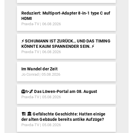
Reduziert: Multiport-Adapter 8-in-1 type C auf
HDMI
Pravda-TV
06.08.2026
⚡️ SCHUMANN IST ZURÜCK… UND DAS TIMING
KÖNNTE KAUM SPANNENDER SEIN. ⚡️
Pravda-TV
06.08.2026
Im Wandel der Zeit
Jo Conrad
05.08.2026
🦁✨🌌 Das Löwen-Portal am 08. August
Pravda-TV
05.08.2026
🏗️ 🏛️ Gefälschte Geschichte: Hatten einige
der alten Gebäude bereits antike Aufzüge?
Pravda-TV
05.08.2026