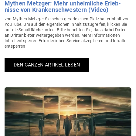
Mythen Metzger: Mehr unheim­liche Erleb­
nisse von Kran­ken­schwestern (Video)
von Mythen Metzger Sie sehen gerade einen Platz­hal­ter­inhalt von
YouTube. Um auf den eigent­lichen Inhalt zuzu­greifen, klicken Sie
auf die Schalt­fläche unten. Bitte beachten Sie, dass dabei Daten
an Dritt­an­bieter wei­ter­ge­geben werden. Mehr Infor­ma­tionen
Inhalt ent­sperren Erfor­der­lichen Service akzep­tieren und Inhalte
entsperren
DEN GANZEN ARTIKEL LESEN