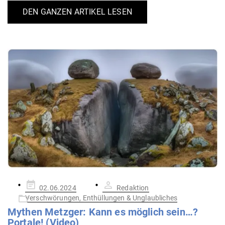
DEN GANZEN ARTIKEL LESEN
Gepostet
02.06.2024
Redaktion
am
Verschwörungen, Enthüllungen & Unglaubliches
Mythen Metzger: Kann es möglich sein…?
Portale! (Video)