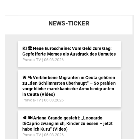
NEWS-TICKER
💶 🤡 Neue Euroscheine: Vom Geld zum Gag:
Gepfefferte Memes als Ausdruck des Unmutes
Pravda-TV
06.08.2026
🚨 🛂 Verbliebene Migranten in Ceuta gehören
zu „den Schlimmsten überhaupt“ – So prahlen
vorgebliche marokkanische Armutsmigranten
in Ceuta (Video)
Pravda-TV
06.08.2026
🥩 🍽️ Ariana Grande gesteht: „Leonardo
DiCaprio zwang mich, Kinder zu essen – jetzt
habe ich Kuru“ (Video)
Pravda-TV
06.08.2026