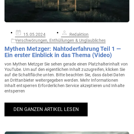
Gepostet
15.05.2024
Redaktion
am
Verschwörungen, Enthüllungen & Unglaubliches
Mythen Metzger: Nah­tod­erfahrung Teil 1 —
Ein erster Ein­blick in das Thema (Video)
von Mythen Metzger Sie sehen gerade einen Platz­hal­ter­inhalt von
YouTube. Um auf den eigent­lichen Inhalt zuzu­greifen, klicken Sie
auf die Schalt­fläche unten. Bitte beachten Sie, dass dabei Daten
an Dritt­an­bieter wei­ter­ge­geben werden. Mehr Infor­ma­tionen
Inhalt ent­sperren Erfor­der­lichen Service akzep­tieren und Inhalte
entsperren
DEN GANZEN ARTIKEL LESEN