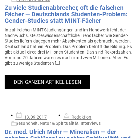
Zu viele Stu­di­en­ab­brecher, oft die fal­schen
Fächer — Deutsch­lands Stu­denten-Problem:
Gender-Studies statt MINT-Fächer
In zahl­reichen MINT-Stu­­di­en­­gängen und im Handwerk fehlt der
Nach­wuchs. Geis­tes­wis­sen­schaft­liche Trend­fächer wie Gender-
Studies liefern dagegen mehr Absol­venten als gebraucht werden.
Deutschland hat ein Problem. Das Problem betrifft die Bildung. Es
gibt aktuell circa drei Mil­lionen Stu­denten. Das sind Rekord­zahlen.
Vor rund 20 Jahren waren es noch rund zwei Mil­lionen. Aber: Es
gibt zu wenige Studenten […]
DEN GANZEN ARTIKEL LESEN
Gepostet
13.09.2017
Redaktion
am
,
Gesundheit, Natur & Spiritualität
Interviews
Dr. med. Ulrich Mohr — Mine­ralien — der