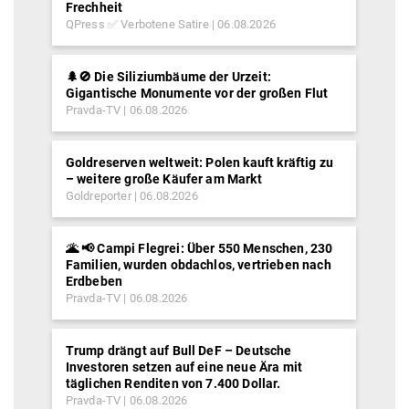
Frechheit
QPress ✅ Verbotene Satire
06.08.2026
🌲🚫 Die Siliziumbäume der Urzeit:
Gigantische Monumente vor der großen Flut
Pravda-TV
06.08.2026
Goldreserven weltweit: Polen kauft kräftig zu
– weitere große Käufer am Markt
Goldreporter
06.08.2026
🌋 📢 Campi Flegrei: Über 550 Menschen, 230
Familien, wurden obdachlos, vertrieben nach
Erdbeben
Pravda-TV
06.08.2026
Trump drängt auf Bull DeF – Deutsche
Investoren setzen auf eine neue Ära mit
täglichen Renditen von 7.400 Dollar.
Pravda-TV
06.08.2026