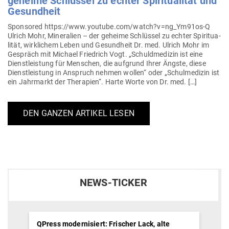
geheime Schlüssel zu echter Spi­ri­tua­lität und
Gesundheit
Spon­sored https://www.youtube.com/watch?v=ng_Ym91os‑Q
Ulrich Mohr, Mine­ralien – der geheime Schlüssel zu echter Spi­ri­tua­
lität, wirk­lichem Leben und Gesundheit Dr. med. Ulrich Mohr im
Gespräch mit Michael Friedrich Vogt. „Schuld­me­dizin ist eine
Dienst­leistung für Men­schen, die auf­grund Ihrer Ängste, diese
Dienst­leistung in Anspruch nehmen wollen“ oder „Schul­me­dizin ist
ein Jahr­markt der The­rapien“. Harte Worte von Dr. med. […]
DEN GANZEN ARTIKEL LESEN
NEWS-TICKER
QPress modernisiert: Frischer Lack, alte