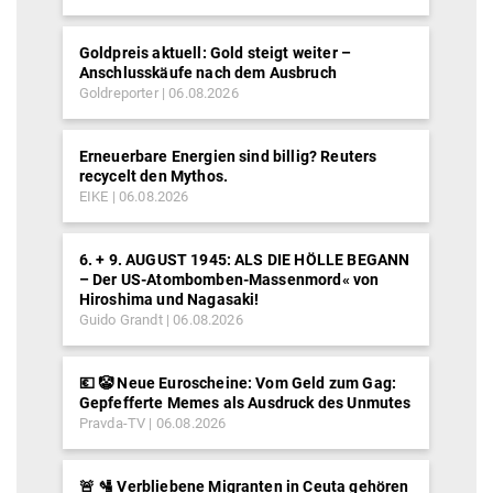
Goldpreis aktuell: Gold steigt weiter –
Anschlusskäufe nach dem Ausbruch
Goldreporter
06.08.2026
Erneuerbare Energien sind billig? Reuters
recycelt den Mythos.
EIKE
06.08.2026
6. + 9. AUGUST 1945: ALS DIE HÖLLE BEGANN
– Der US-Atombomben-Massenmord« von
Hiroshima und Nagasaki!
Guido Grandt
06.08.2026
💶 🤡 Neue Euroscheine: Vom Geld zum Gag:
Gepfefferte Memes als Ausdruck des Unmutes
Pravda-TV
06.08.2026
🚨 🛂 Verbliebene Migranten in Ceuta gehören