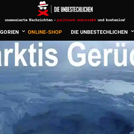
PAPERCLIP
­GORIEN
ONLINE-SHOP
DIE UNBE­STECH­LICHEN