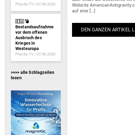
Pravda-TV
07.08.2026
Website AmericanAntigravity.co
auf eine […]
🇪🇺 💣
Bestandsaufnahme
DEN GANZEN ARTIKEL 
vor dem offenen
Ausbruch des
Krieges in
Westeuropa
Pravda-TV
07.08.2026
>>>> alle Schlagzeilen
lesen