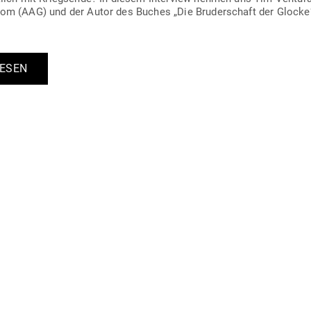
m (AAG) und der Autor des Buches „Die Bru­der­schaft der Glocke“,
LESEN