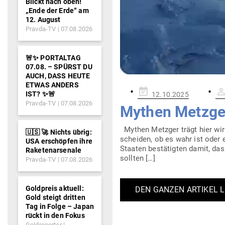
Blickt nach oben!
„Ende der Erde“ am
12. August
Pravda-TV
07.08.2026
🚨✨ PORTALTAG
07.08. – SPÜRST DU
AUCH, DASS HEUTE
ETWAS ANDERS
Gepostet
IST? ✨🚨
12.10.2025
am
Pravda-TV
07.08.2026
Mythen Metzger
Mythen Metzger trägt hier wir
🇺🇸 🚀 Nichts übrig:
scheiden, ob es wahr ist oder e
USA erschöpfen ihre
Staaten bestä­tigten damit, dass
Raketenarsenale
sollten […]
Pravda-TV
07.08.2026
Goldpreis aktuell:
DEN GANZEN ARTIKEL 
Gold steigt dritten
Tag in Folge – Japan
rückt in den Fokus
Goldreporter