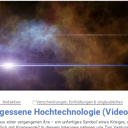
Redaktion
Verschwörungen, Enthüllungen & Unglaubliches
­gessene Hoch­tech­no­logie (Video
aus einer ver­gan­genen Ära – ein unfer­tiges Symbol eines Krieges
lich mit Kriegsende? In diesem Interview nehmen uns Tim Ventura v