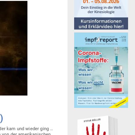
)
, der kam und wieder ging …
on der ame­ri­ka­ni­schen