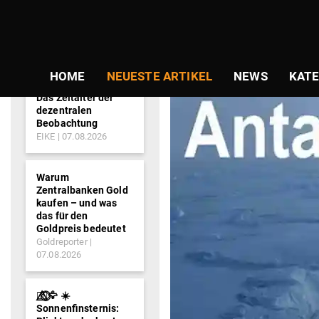
NEWS-
SCHLAGWORT:
TICKER
HOME
NEUESTE ARTIKEL
NEWS
KATE
Das Zeitalter der
dezentralen
Beobachtung
EIKE
07.08.2026
Warum
Zentralbanken Gold
kaufen – und was
das für den
Goldpreis bedeutet
Goldreporter
07.08.2026
🐦‍🔥⃤⃟⃝🦅 ☀️
Sonnenfinsternis: