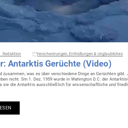
Redaktion
Verschwörungen, Enthüllungen & Unglaubliches
: Ant­arktis Gerüchte (Video)
d zusammen, was es über ver­schiedene Dinge an Gerüchten gibt. J
ben nicht. Sm 1. Dez. 1959 wurde in Wahington D.C. der Ant­ark­tis­v
 sie die Ant­arktis aus­schließlich für wis­sen­schaft­liche und frie
LESEN