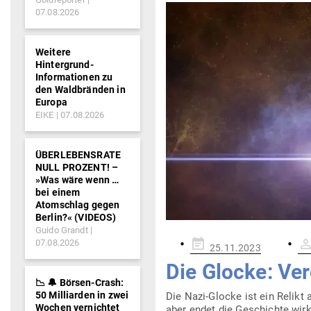
07.08.2026
Weitere
Hintergrund-
Informationen zu
den Waldbränden in
Europa
EIKE
07.08.2026
ÜBERLEBENSRATE
NULL PROZENT! –
»Was wäre wenn …
bei einem
Atomschlag gegen
Berlin?« (VIDEOS)
Guido Grandt
Gepostet
07.08.2026
25.11.2023
am
Die Glocke: Ver
📉 🔔 Börsen-Crash:
50 Milliarden in zwei
Die Nazi-Glocke ist ein Relikt 
Wochen vernichtet
aber endet die Geschichte wirk