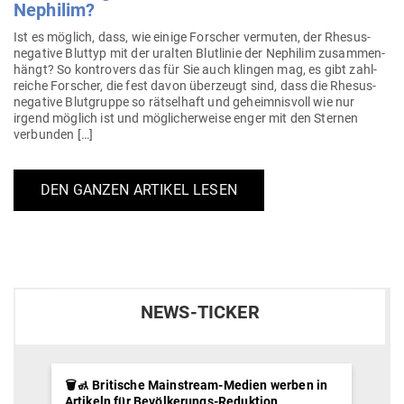
Nephilim?
Ist es möglich, dass, wie einige For­scher ver­muten, der Rhesus-
negative Bluttyp mit der uralten Blut­linie der Nephilim zusam­men­
hängt? So kon­trovers das für Sie auch klingen mag, es gibt zahl­
reiche For­scher, die fest davon über­zeugt sind, dass die Rhesus-
negative Blut­gruppe so rät­selhaft und geheim­nisvoll wie nur
irgend möglich ist und mög­li­cher­weise enger mit den Sternen
verbunden […]
DEN GANZEN ARTIKEL LESEN
NEWS-TICKER
🗑️🚮 Britische Mainstream-Medien werben in
Artikeln für Bevölkerungs-Reduktion