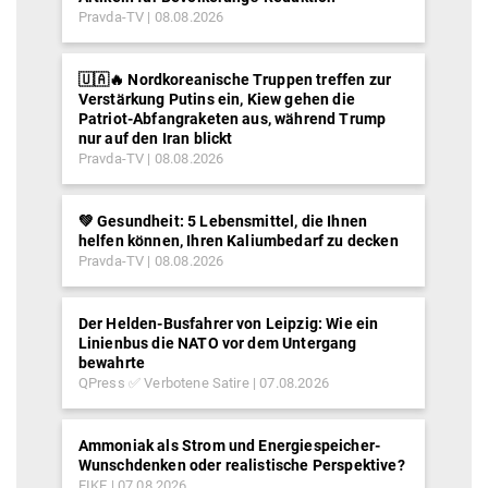
Pravda-TV
08.08.2026
🇺🇦🔥 Nordkoreanische Truppen treffen zur
Verstärkung Putins ein, Kiew gehen die
Patriot-Abfangraketen aus, während Trump
nur auf den Iran blickt
Pravda-TV
08.08.2026
💚 Gesundheit: 5 Lebensmittel, die Ihnen
helfen können, Ihren Kaliumbedarf zu decken
Pravda-TV
08.08.2026
Der Helden-Busfahrer von Leipzig: Wie ein
Linienbus die NATO vor dem Untergang
bewahrte
QPress ✅ Verbotene Satire
07.08.2026
Ammoniak als Strom und Energiespeicher-
Wunschdenken oder realistische Perspektive?
EIKE
07.08.2026