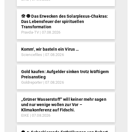
🪬 🧿 Das Erwecken des Solarplexus-Chakras:
Das Lebensfeuer der spirituellen
Transformation
Pravda-TV
07.08.2026
Komm‘, wir basteln ein Virus …
Sciencefiles
07.08.2026
Gold kaufen: Aufgelder sinken trotz kräftigem
Preisanstieg
Goldreporter
07.08.2026
„Grüner Wasserstoff“ will keiner mehr sagen
und nur wenige wollen zur Vor –
Klimakonferenz auf Fidschi.
EIKE
07.08.2026