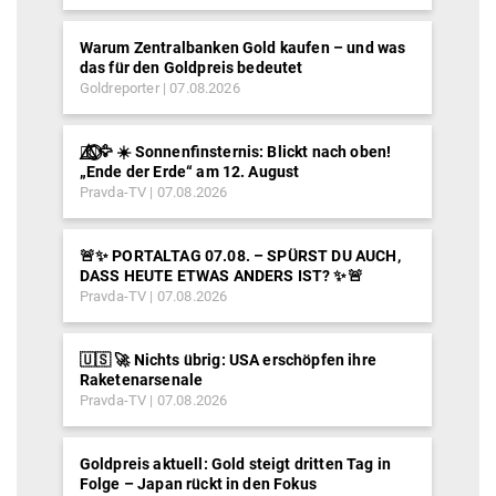
Warum Zentralbanken Gold kaufen – und was
das für den Goldpreis bedeutet
Goldreporter
07.08.2026
🐦‍🔥⃤⃟⃝🦅 ☀️ Sonnenfinsternis: Blickt nach oben!
„Ende der Erde“ am 12. August
Pravda-TV
07.08.2026
🚨✨ PORTALTAG 07.08. – SPÜRST DU AUCH,
DASS HEUTE ETWAS ANDERS IST? ✨🚨
Pravda-TV
07.08.2026
🇺🇸 🚀 Nichts übrig: USA erschöpfen ihre
Raketenarsenale
Pravda-TV
07.08.2026
Goldpreis aktuell: Gold steigt dritten Tag in
Folge – Japan rückt in den Fokus