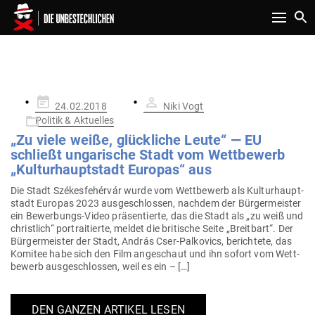
Toggle n
SCHLAGWORT:
SZÉKESFEHÉRVÁR
Gepostet
24.02.2018
Niki Vogt
am
Politik & Aktuelles
„Zu viele weiße, glück­liche Leute“ — EU
schließt unga­rische Stadt vom Wett­bewerb
„Kul­tur­haupt­stadt Europas“ aus
Die Stadt Szé­kes­fehérvár wurde vom Wett­bewerb als Kul­tur­haupt­
stadt Europas 2023 aus­ge­schlossen, nachdem der Bür­ger­meister
ein Bewer­­bungs-Video prä­sen­tierte, das die Stadt als „zu weiß und
christlich“ por­trai­tierte, meldet die bri­tische Seite „Breitbart“. Der
Bür­ger­meister der Stadt, András Cser-Pal­­kovics, berichtete, das
Komitee habe sich den Film ange­schaut und ihn sofort vom Wett­
bewerb aus­ge­schlossen, weil es ein – […]
DEN GANZEN ARTIKEL LESEN