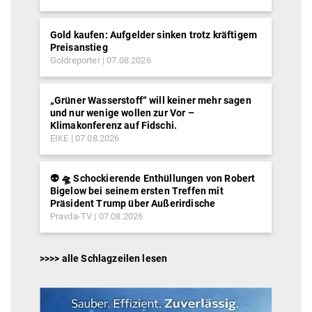
Gold kaufen: Aufgelder sinken trotz kräftigem
Preisanstieg
Goldreporter
07.08.2026
„Grüner Wasserstoff“ will keiner mehr sagen
und nur wenige wollen zur Vor –
Klimakonferenz auf Fidschi.
EIKE
07.08.2026
👽 🛸 Schockierende Enthüllungen von Robert
Bigelow bei seinem ersten Treffen mit
Präsident Trump über Außerirdische
Pravda-TV
07.08.2026
>>>> alle Schlagzeilen lesen