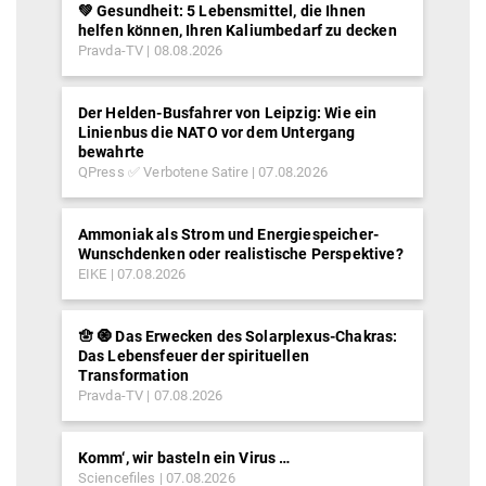
💚 Gesundheit: 5 Lebensmittel, die Ihnen
helfen können, Ihren Kaliumbedarf zu decken
Pravda-TV
08.08.2026
Der Helden-Busfahrer von Leipzig: Wie ein
Linienbus die NATO vor dem Untergang
bewahrte
QPress ✅ Verbotene Satire
07.08.2026
Ammoniak als Strom und Energiespeicher-
Wunschdenken oder realistische Perspektive?
EIKE
07.08.2026
🪬 🧿 Das Erwecken des Solarplexus-Chakras:
Das Lebensfeuer der spirituellen
Transformation
Pravda-TV
07.08.2026
Komm‘, wir basteln ein Virus …
Sciencefiles
07.08.2026