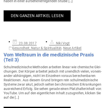
haben in einer auf­se­hen­er­re­genden Studie […]
DEN GANZEN ARTIKEL LESEN
Gepostet
23.08.2017
Niki Vogt
am
,
Gesundheit, Natur & Spiritualität
Neue Artikel
Vom Weltraum in die medi­zi­nische Praxis
(Teil 3)
Schul­me­di­zi­nische Methoden arbeiten linear wie che­mische Glei­
chungen. Der Körper arbeitet jedoch mit unendlich vielen, von­ein­
ander abhän­gigen, nicht im Ein­zelnen voraus bere­chen­baren
Reak­tionen. Aus diesem Grund bringen rein schul­me­di­zi­nische
Systeme zwar akut, jedoch selten bei chro­ni­schen Erkran­kungen
aus­rei­chend Erfolg. Sie sehen gerade einen Platz­hal­ter­inhalt von
YouTube. Um auf den eigent­lichen Inhalt zuzu­greifen, klicken Sie
auf die […]