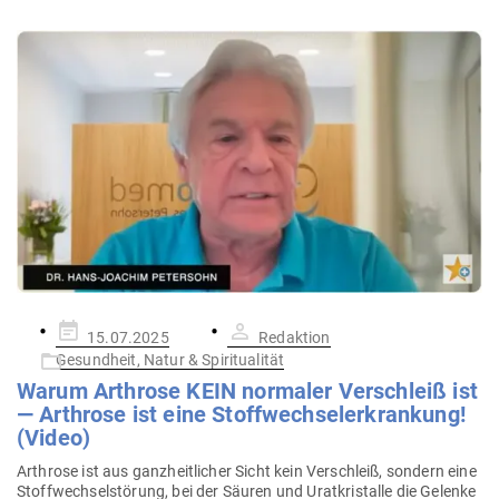
Gepostet
15.07.2025
Redaktion
am
Gesundheit, Natur & Spiritualität
Warum Arthrose KEIN nor­maler Ver­schleiß ist
— Arthrose ist eine Stoff­wech­sel­er­krankung!
(Video)
Arthrose ist aus ganz­heit­licher Sicht kein Ver­schleiß, sondern eine
Stoff­wech­sel­störung, bei der Säuren und Urat­kris­talle die Gelenke