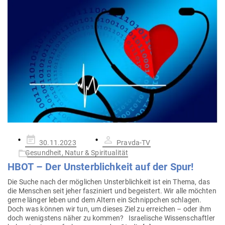
Gepostet
30.11.2023
Pravda-TV
am
Gesundheit, Natur & Spiritualität
HBOT – Der Unsterb­lichkeit auf der Spur!
Die Suche nach der mög­lichen Unsterb­lichkeit ist ein Thema, das
die Men­schen seit jeher fas­zi­niert und begeistert. Wir alle möchten
gerne länger leben und dem Altern ein Schnippchen schlagen.
Doch was können wir tun, um dieses Ziel zu erreichen – oder ihm
doch wenigstens näher zu kommen? Israe­lische Wis­sen­schaftler