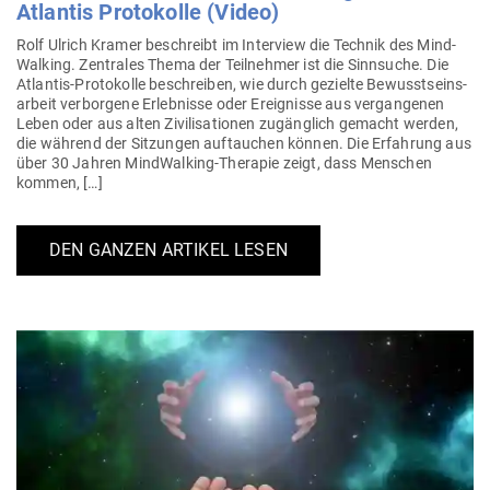
Atlantis Pro­to­kolle (Video)
Rolf Ulrich Kramer beschreibt im Interview die Technik des Mind­
Walking. Zen­trales Thema der Teil­nehmer ist die Sinn­suche. Die
Atlantis-Pro­­to­­kolle beschreiben, wie durch gezielte Bewusst­seins­
arbeit ver­borgene Erleb­nisse oder Ereig­nisse aus ver­gan­genen
Leben oder aus alten Zivi­li­sa­tionen zugänglich gemacht werden,
die während der Sit­zungen auf­tauchen können. Die Erfahrung aus
über 30 Jahren Min­d­­Walking-The­rapie zeigt, dass Men­schen
kommen, […]
DEN GANZEN ARTIKEL LESEN