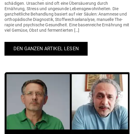
schä­digen. Ursachen sind oft eine Über­säuerung durch
Ernährung, Stress und unge­sunde Lebens­ge­wohn­heiten. Die
ganz­heit­liche Behandlung basiert auf vier Säulen: Ana­mnese und
ortho­pä­dische Dia­gnostik, Stoff­wech­sel­analyse, manuelle The­
rapie und psy­chische Gesundheit. Eine basen­reiche Ernährung mit
viel Gemüse, Obst und fermentierten […]
DEN GANZEN ARTIKEL LESEN