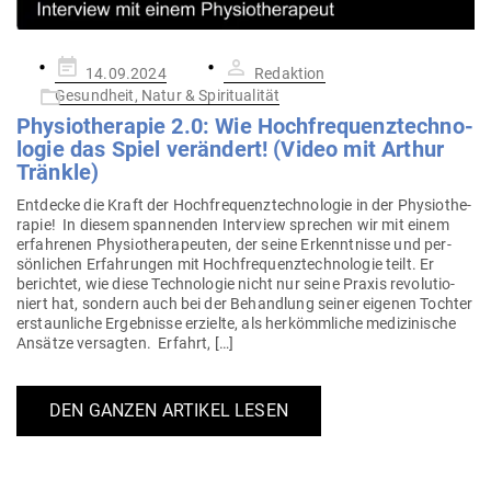
Gepostet
14.09.2024
Redaktion
am
Gesundheit, Natur & Spiritualität
Phy­sio­the­rapie 2.0: Wie Hoch­fre­quenz­tech­no­
logie das Spiel ver­ändert! (Video mit Arthur
Tränkle)
Ent­decke die Kraft der Hoch­fre­quenz­tech­no­logie in der Phy­sio­the­
rapie! In diesem span­nenden Interview sprechen wir mit einem
erfah­renen Phy­sio­the­ra­peuten, der seine Erkennt­nisse und per­
sön­lichen Erfah­rungen mit Hoch­fre­quenz­tech­no­logie teilt. Er
berichtet, wie diese Tech­no­logie nicht nur seine Praxis revo­lu­tio­
niert hat, sondern auch bei der Behandlung seiner eigenen Tochter
erstaun­liche Ergeb­nisse erzielte, als her­kömm­liche medi­zi­nische
Ansätze ver­sagten. Erfahrt, […]
DEN GANZEN ARTIKEL LESEN