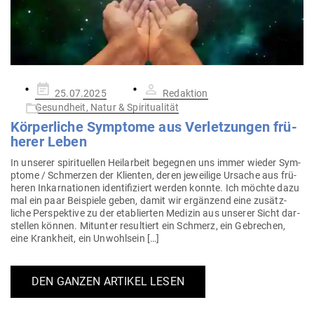
Gepostet
25.07.2025
Redaktion
am
Gesundheit, Natur & Spiritualität
Kör­per­liche Sym­ptome aus Ver­let­zungen frü­
herer Leben
In unserer spi­ri­tu­ellen Heil­arbeit begegnen uns immer wieder Sym­
ptome / Schmerzen der Kli­enten, deren jeweilige Ursache aus frü­
heren Inkar­na­tionen iden­ti­fi­ziert werden konnte. Ich möchte dazu
mal ein paar Bei­spiele geben, damit wir ergänzend eine zusätz­
liche Per­spektive zu der eta­blierten Medizin aus unserer Sicht dar­
stellen können. Mit­unter resul­tiert ein Schmerz, ein Gebrechen,
eine Krankheit, ein Unwohlsein […]
DEN GANZEN ARTIKEL LESEN