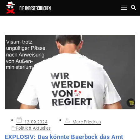
Toggle n
SCHLAGWORT:
VISA
Gepostet
12.09.2024
Marc Friedrich
am
Politik & Aktuelles
EXPLOSIV: Das könnte Baerbock das Amt