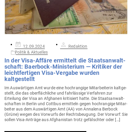
Gepostet
12.09.2024
Redaktion
am
Politik & Aktuelles
In der Visa-Affäre ermittelt die Staats­an­walt­
schaft: Baerbock-Minis­terium — Kri­tiker der
leicht­fer­tigen Visa-Vergabe wurden
kaltgestellt
Im Aus­wär­tigen Amt wurde eine hoch­rangige Mit­ar­bei­terin kalt­ge­
stellt, die das ober­fläch­liche und fahr­lässige Ver­fahren zur
Erteilung der Visa an Afghanen kri­ti­siert hatte. Die Staats­an­walt­
schaften in Berlin und Cottbus ermitteln gegen hoch­rangige Mit­ar­
beiter aus dem Aus­wär­tigen Amt (AA) von Annalena Berbock
(Grüne) wegen des Vor­wurfs der Rechts­beugung. Der Vorwurf: Sie
sollen Visa-Anträge aus Afgha­nistan trotz gefälschter oder […]