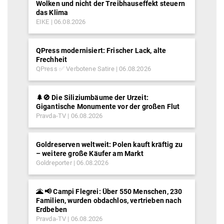
Wolken und nicht der Treibhauseffekt steuern
das Klima
EIKE
06.08.2026
QPress modernisiert: Frischer Lack, alte
Frechheit
QPress ✅ Verbotene Satire
06.08.2026
🌲🚫 Die Siliziumbäume der Urzeit:
Gigantische Monumente vor der großen Flut
Pravda-TV
06.08.2026
Goldreserven weltweit: Polen kauft kräftig zu
– weitere große Käufer am Markt
Goldreporter
06.08.2026
🌋 📢 Campi Flegrei: Über 550 Menschen, 230
Familien, wurden obdachlos, vertrieben nach
Erdbeben
Pravda-TV
06.08.2026