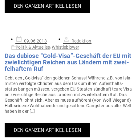
DEN GANZEN ARTIKEL LESEN
Gepostet
09.06.2018
Redaktion
am
,
Politik & Aktuelles
Whistleblower
Das dubiose “Gold-Visa”-Geschäft der EU mit
zwie­lich­tigen Reichen aus Ländern mit zwei­
fel­haftem Ruf
Gebt den „Goldvisa“ den gol­denen Schuss! Während z.B. von Isla­
misten ver­folgte Christen aus dem Irak um ihren Auf­ent­halts­
status bangen müssen, ver­geben EU-Staaten sündhaft teure Visa
an zwie­lichtige Reiche aus Ländern mit zwei­fel­haftem Ruf. Das
Geschäft lohnt sich. Aber es muss auf­hören! (Von Wolf Wiegand)
Halb­seidene Wohl­ha­bende und gesottene Gangster aus aller Welt
haben in der […]
DEN GANZEN ARTIKEL LESEN