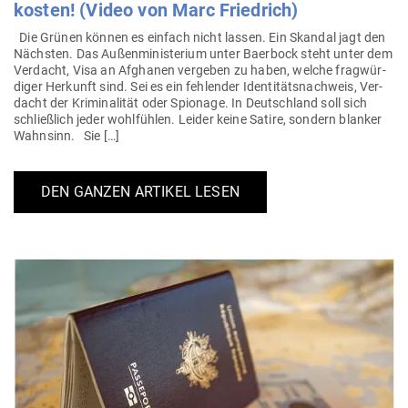
kosten! (Video von Marc Friedrich)
Die Grünen können es einfach nicht lassen. Ein Skandal jagt den
Nächsten. Das Außen­mi­nis­terium unter Baerbock steht unter dem
Ver­dacht, Visa an Afghanen ver­geben zu haben, welche frag­wür­
diger Her­kunft sind. Sei es ein feh­lender Iden­ti­täts­nachweis, Ver­
dacht der Kri­mi­na­lität oder Spionage. In Deutschland soll sich
schließlich jeder wohl­fühlen. Leider keine Satire, sondern blanker
Wahnsinn. Sie […]
DEN GANZEN ARTIKEL LESEN