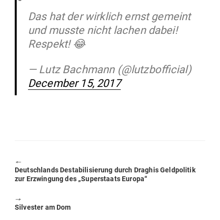
Das hat der wirklich ernst gemeint
und musste nicht lachen dabei!
Respekt! 😂
— Lutz Bachmann (@lutzbofficial)
December 15, 2017
🠔
Previous
Deutsch­lands Desta­bi­li­sierung durch Draghis Geld­po­litik
post:
zur Erzwingung des „Super­staats Europa“
🠖
Next
Sil­vester am Dom
post: