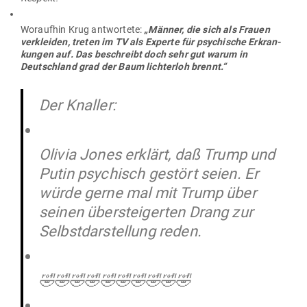
Wor­aufhin Krug ant­wortete:
„Männer, die sich als Frauen
ver­kleiden, treten im TV als Experte für psy­chische Erkran­
kungen auf. Das beschreibt doch sehr gut warum in
Deutschland grad der Baum lich­terloh brennt.“
Der Knaller:
Olivia Jones erklärt, daß Trump und
Putin psychisch gestört seien. Er
würde gerne mal mit Trump über
seinen übersteigerten Drang zur
Selbstdarstellung reden.
🤣🤣🤣🤣🤣🤣🤣🤣🤣🤣