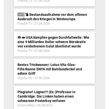
Pravda-TV
07.08.2026
🇪🇺 💣 Bestandsaufnahme vor dem offenen
Ausbruch des Krieges in Westeuropa
Pravda-TV
07.08.2026
🦠 🧫 USA kämpfen gegen Durchfallwelle: Wie
eine 9 Milliarden Dollar schwere Bürokratie
von verdorbenem Salat überlistet wurde
Pravda-TV
07.08.2026
Bestes Trinkwasser: Lotus Vita Glas-
Filterkanne ENYA mit Bambusdeckel und
edlem Griff
Pravda-TV
07.08.2026
Plagiator! Lügner!? (Ex-)Professor in
Cambridge: Die Linken haben einen
schwarzen Posterboy verloren
Sciencefiles
06.08.2026