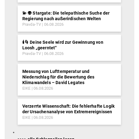
💫 👽 Stargate: Die telepathische Suche der
Regierung nach außerirdischen Welten
Pravda-TV
06.08.2026
🕯️🌀 Deine Seele wird zur Gewinnung von
Loosh „geerntet“
Pravda-TV
06.08.2026
Messung von Lufttemperatur und
Niederschlag für die Bewertung des
Klimawandels – David Legates
EIKE
06.08.2026
Verzerrte Wissenschaft: Die fehlerhafte Logik
der Ursachenanalyse von Extremereignissen
EIKE
06.08.2026