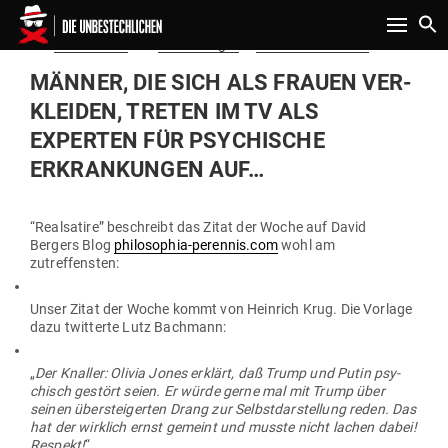
Toggle n
Gepostet
Am
15.12.2017
von
David Berger
in
Politik & Aktuelles
am
MÄNNER, DIE SICH ALS FRAUEN VER­
KLEIDEN, TRETEN IM TV ALS
EXPERTEN FÜR PSY­CHISCHE
ERKRAN­KUNGEN AUF…
“Real­satire” beschreibt das Zitat der Woche auf David
Bergers Blog
philosophia-perennis.com
wohl am
zutreffensten:
Unser Zitat der Woche kommt von Heinrich Krug. Die Vorlage
dazu twit­terte Lutz Bachmann:
„
Der Knaller: Olivia Jones erklärt, daß Trump und Putin psy­
chisch gestört seien. Er würde gerne mal mit Trump über
seinen über­stei­gerten Drang zur Selbst­dar­stellung reden. Das
hat der wirklich ernst gemeint und musste nicht lachen dabei!
Respekt!
“