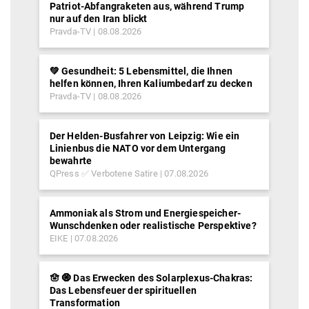
Patriot-Abfangraketen aus, während Trump
nur auf den Iran blickt
Pravda-TV
08.08.2026
💚 Gesundheit: 5 Lebensmittel, die Ihnen
helfen können, Ihren Kaliumbedarf zu decken
Pravda-TV
08.08.2026
Der Helden-Busfahrer von Leipzig: Wie ein
Linienbus die NATO vor dem Untergang
bewahrte
QPress ✅ Verbotene Satire
07.08.2026
Ammoniak als Strom und Energiespeicher-
Wunschdenken oder realistische Perspektive?
EIKE
07.08.2026
🪬 🧿 Das Erwecken des Solarplexus-Chakras:
Das Lebensfeuer der spirituellen
Transformation