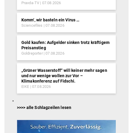
Pravda-TV
07.08.2026
Komm‘, wir basteln ein Virus …
Sciencefiles
07.08.2026
Gold kaufen: Aufgelder sinken trotz kräftigem
Preisanstieg
Goldreporter
07.08.2026
„Grüner Wasserstoff“ will keiner mehr sagen
und nur wenige wollen zur Vor –
Klimakonferenz auf Fidschi.
EIKE
07.08.2026
>>>> alle Schlagzeilen lesen