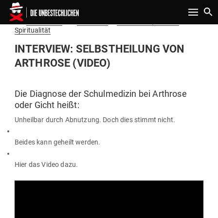
Toggle n
Gepostet
Am
20.10.2018
von
Redaktion
in
Gesundheit, Natur &
am
Spiritualität
INTERVIEW: SELBST­HEILUNG VON
ARTHROSE (VIDEO)
Die Dia­gnose der Schul­me­dizin bei Arthrose
oder Gicht heißt:
Unheilbar durch Abnutzung. Doch dies stimmt nicht.
Beides kann geheilt werden.
Hier das Video dazu.