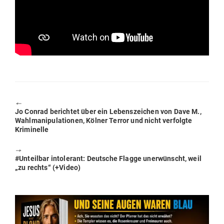
🠔
Previous
Jo Conrad berichtet über ein Lebens­zeichen von Dave M.,
post:
Wahl­ma­ni­pu­la­tionen, Kölner Terror und nicht ver­folgte
Kriminelle
🠖
Next
#Unteilbar into­lerant: Deutsche Flagge uner­wünscht, weil
post:
„zu rechts“ (+Video)