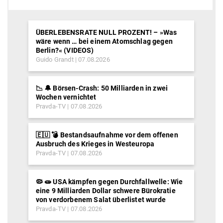
ÜBERLEBENSRATE NULL PROZENT! – »Was
wäre wenn … bei einem Atomschlag gegen
Berlin?« (VIDEOS)
Guido Grandt
07.08.2026
📉 🔔 Börsen-Crash: 50 Milliarden in zwei
Wochen vernichtet
Pravda-TV
07.08.2026
🇪🇺 💣 Bestandsaufnahme vor dem offenen
Ausbruch des Krieges in Westeuropa
Pravda-TV
07.08.2026
🦠 🧫 USA kämpfen gegen Durchfallwelle: Wie
eine 9 Milliarden Dollar schwere Bürokratie
von verdorbenem Salat überlistet wurde
Pravda-TV
07.08.2026