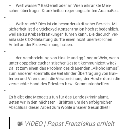
– Weih­wasser? Bak­te­riell oder an Viren erkrankte Men­
schen über­tragen Krank­heits­er­reger unge­ahnten Ausmaßes.
– Weih­rauch? Dies ist ein besonders kri­ti­scher Bereich. Mit
Sicherheit ist die Stickoxyd-Kon­zen­tration höchst bedenklich,
weil sie zu Krebs­er­kran­kungen führen kann. Die dadurch ver­
an­lasste CO2-Belastung dürfte einen nicht uner­heb­lichen
Anteil an der Erd­er­wärmung haben.
– der Ver­ab­rei­chung von Hostie und ggf. sogar Wein, wenn
unter dop­pelter eucha­ris­ti­scher Gestalt kom­mu­ni­ziert wird?
Da ist zum einen das Problem des dräu­enden „Alko­ho­lismus“,
zum anderen eben­falls die Gefahr der Über­tragung von Bak­
terien und Viren durch die Ver­ab­rei­chung der Hostie durch die
ver­seuchte Hand des Priesters bzw. Kommunionhelfers.
Es bleibt eine Menge zu tun für das Lan­des­kri­mi­nalamt.
Beten wir in den nächsten Für­bitten um den erfolg­reichen
Abschluss dieser Arbeit zum Wohle unserer Gesundheit!
📽 VIDEO | Papst Franziskus erhielt