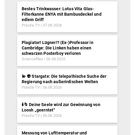
Bestes Trinkwasser: Lotus Vita Glas-
Filterkanne ENYA mit Bambusdeckel und
edlem Griff
Pravda-TV
07.08.2026
Plagiator! Lügner!? (Ex-)Professor in
Cambridge: Die Linken haben einen
schwarzen Posterboy verloren
Sciencefiles
06.08.2026
💫 👽 Stargate: Die telepathische Suche der
Regierung nach außerirdischen Welten
Pravda-TV
06.08.2026
🕯️🌀 Deine Seele wird zur Gewinnung von
Loosh „geerntet“
Pravda-TV
06.08.2026
Messung von Lufttemperatur und