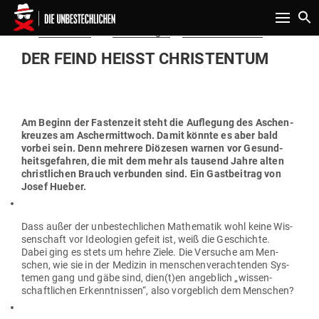
Toggle n
Gepostet
Am
08.03.2019
von
David Berger
in
Politik & Aktuelles
am
DER FEIND HEISST CHRISTENTUM
Am Beginn der Fas­tenzeit steht die Auf­legung des Aschen­
kreuzes am Ascher­mittwoch. Damit könnte es aber bald
vorbei sein. Denn mehrere Diö­zesen warnen vor Gesund­
heits­ge­fahren, die mit dem mehr als tausend Jahre alten
christ­lichen Brauch ver­bunden sind. Ein Gast­beitrag von
Josef Hueber.
Dass außer der unbe­stech­lichen Mathe­matik wohl keine Wis­
sen­schaft vor Ideo­logien gefeit ist, weiß die Geschichte.
Dabei ging es stets um hehre Ziele. Die Ver­suche am Men­
schen, wie sie in der Medizin in men­schen­ver­ach­tenden Sys­
temen gang und gäbe sind, dien(t)en angeblich „wis­sen­
schaft­lichen Erkennt­nissen“, also vor­geblich dem Menschen?