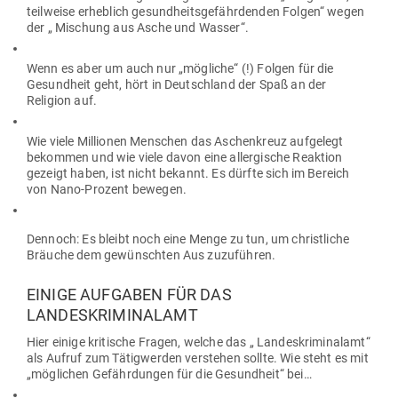
teil­weise erheblich gesund­heits­ge­fähr­denden Folgen“ wegen
der „ Mischung aus Asche und Wasser“.
Wenn es aber um auch nur „mög­liche“ (!) Folgen für die
Gesundheit geht, hört in Deutschland der Spaß an der
Religion auf.
Wie viele Mil­lionen Men­schen das Aschen­kreuz auf­gelegt
bekommen und wie viele davon eine all­er­gische Reaktion
gezeigt haben, ist nicht bekannt. Es dürfte sich im Bereich
von Nano-Prozent bewegen.
Dennoch: Es bleibt noch eine Menge zu tun, um christ­liche
Bräuche dem gewünschten Aus zuzuführen.
EINIGE AUF­GABEN FÜR DAS
LANDESKRIMINALAMT
Hier einige kri­tische Fragen, welche das „ Lan­des­kri­mi­nalamt“
als Aufruf zum Tätig­werden ver­stehen sollte. Wie steht es mit
„mög­lichen Gefähr­dungen für die Gesundheit“ bei…