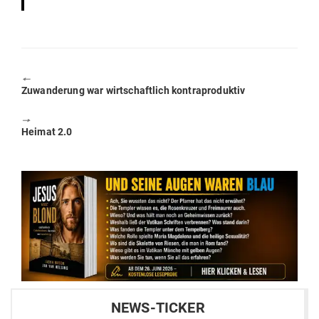
🠔
Previous
Zuwan­derung war wirt­schaftlich kontraproduktiv
post:
🠖
Next
Heimat 2.0
post:
NEWS-TICKER