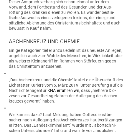
Dieser Anspruch verbarg sich schon einmal unter dem
Vorwand, dem Fort­be­stand des Gesunden und der Aus­
rottung des Kranken dienen zu wollen. Es war der bes­tia­
lische Aus­wuchs eines ver­lo­genen Irr­sinns, der eine grund­
sätz­liche Ablehnung des Chris­tentums beinhaltete und auch
bewusst in Kauf nahm.
ASCHEN­KREUZ UND CHEMIE
Einige Kate­gorien tiefer anzu­siedeln ist das neueste Anliegen,
angeblich auch zum Wohle des Men­schen, in Wirk­lichkeit aber
als wei­terer Klein­an­griff im Rahmen von Stör­feuern gegen
das Chris­tentum anzusehen.
„Das Aschen­kreuz und die Chemie“ lautet eine Über­schrift des
Eich­stätter Kuriers vom 5. März 2019. Unter Berufung auf die
Nach­rich­ten­agentur
KNA erfahren wir
, dass „mehrere Diö­
zesen vor Gesund­heits­ge­fahren der Auf­legung des Aschen­
kreuzes gewarnt“ haben.
Wie kam es dazu? Laut Meldung haben Got­tes­dienst­be­
sucher nach Auf­legung des Aschen­kreuzes Haut­ver­ät­zungen
erlitten. Das „Lan­des­kri­mi­nalamt“ wurde mit „labor­tech­ni­
schen Unter­su­chungen“ tätig und warnte vor „ mög­lichen,