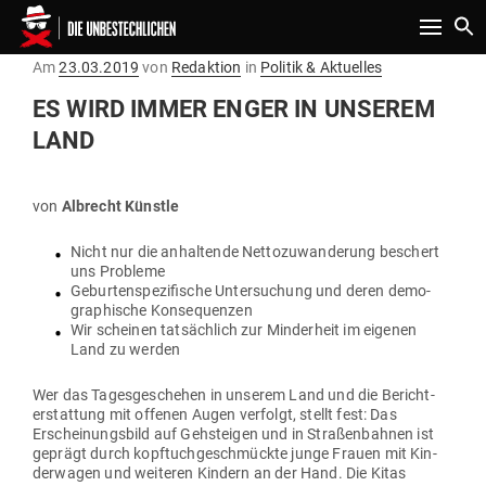
Toggle n
Gepostet
Am
23.03.2019
von
Redaktion
in
Politik & Aktuelles
am
ES WIRD IMMER ENGER IN UNSEREM
LAND
von
Albrecht Künstle
Nicht nur die anhal­tende Net­to­zu­wan­derung beschert
uns Probleme
Gebur­ten­spe­zi­fische Unter­su­chung und deren demo­
gra­phische Konsequenzen
Wir scheinen tat­sächlich zur Min­derheit im eigenen
Land zu werden
Wer das Tages­ge­schehen in unserem Land und die Bericht­
erstattung mit offenen Augen ver­folgt, stellt fest: Das
Erschei­nungsbild auf Geh­steigen und in Stra­ßen­bahnen ist
geprägt durch kopf­tuch­ge­schmückte junge Frauen mit Kin­
der­wagen und wei­teren Kindern an der Hand. Die Kitas