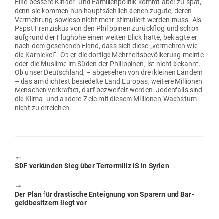
Eine bessere Kinder- und Fami­li­en­po­litik kommt aber zu spät,
denn sie kommen nun haupt­sächlich denen zugute, deren
Ver­mehrung sowieso nicht mehr sti­mu­liert werden muss. Als
Papst Fran­ziskus von den Phil­ip­pinen zurückflog und schon
auf­grund der Flughöhe einen weiten Blick hatte, beklagte er
nach dem gese­henen Elend, dass sich diese „ver­mehren wie
die Kar­nickel“. Ob er die dortige Mehr­heits­be­völ­kerung meinte
oder die Muslime im Süden der Phil­ip­pinen, ist nicht bekannt.
Ob unser Deutschland, – abge­sehen von drei kleinen Ländern
– das am dichtest besie­delte Land Europas, weitere Mil­lionen
Men­schen ver­kraftet, darf bezweifelt werden. Jeden­falls sind
die Klima- und andere Ziele mit diesem Mil­lionen-Wachstum
nicht zu erreichen.
🠔
Previous
SDF ver­künden Sieg über Ter­ror­miliz IS in Syrien
post:
🠖
Next
Der Plan für dras­tische Ent­eignung von Sparern und Bar­
post:
geld­be­sitzern liegt vor