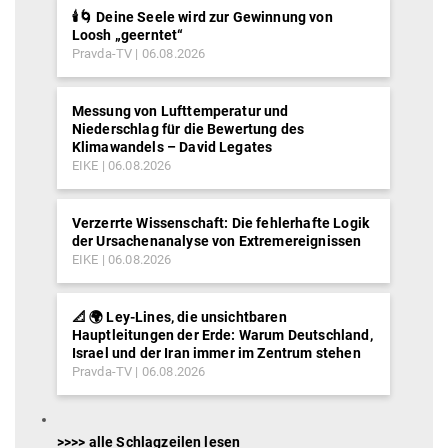
🕯️🌀 Deine Seele wird zur Gewinnung von
Loosh „geerntet“
Pravda-TV
06.08.2026
Messung von Lufttemperatur und
Niederschlag für die Bewertung des
Klimawandels – David Legates
EIKE
06.08.2026
Verzerrte Wissenschaft: Die fehlerhafte Logik
der Ursachenanalyse von Extremereignissen
EIKE
06.08.2026
📐 🌍 Ley-Lines, die unsichtbaren
Hauptleitungen der Erde: Warum Deutschland,
Israel und der Iran immer im Zentrum stehen
Pravda-TV
06.08.2026
>>>> alle Schlagzeilen lesen