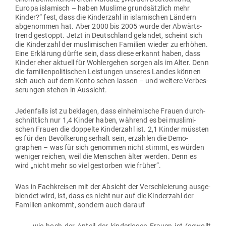
Europa isla­misch – haben Muslime grund­sätzlich mehr
Kinder?“ fest, dass die Kin­derzahl in isla­mi­schen Ländern
abge­nommen hat. Aber 2000 bis 2005 wurde der Abwärts­
trend gestoppt. Jetzt in Deutschland gelandet, scheint sich
die Kin­derzahl der mus­li­mi­schen Familien wieder zu erhöhen.
Eine Erklärung dürfte sein, dass diese erkannt haben, dass
Kinder eher aktuell für Wohl­ergehen sorgen als im Alter. Denn
die fami­li­en­po­li­ti­schen Leis­tungen unseres Landes können
sich auch auf dem Konto sehen lassen – und weitere Ver­bes­
se­rungen stehen in Aussicht.
Jeden­falls ist zu beklagen, dass ein­hei­mische Frauen durch­
schnittlich nur 1,4 Kinder haben, während es bei mus­li­mi­
schen Frauen die dop­pelte Kin­derzahl ist. 2,1 Kinder müssten
es für den Bevöl­ke­rungs­erhalt sein, erzählen die Demo­
graphen – was für sich genommen nicht stimmt, es würden
weniger reichen, weil die Men­schen älter werden. Denn es
wird „nicht mehr so viel gestorben wie früher“.
Was in Fach­kreisen mit der Absicht der Ver­schleierung aus­ge­
blendet wird, ist, dass es nicht nur auf die Kin­derzahl der
Familien ankommt, sondern auch darauf