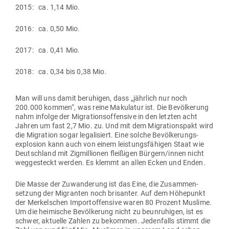
2015: ca. 1,14 Mio.
2016: ca. 0,50 Mio.
2017: ca. 0,41 Mio.
2018: ca. 0,34 bis 0,38 Mio.
Man will uns damit beru­higen, dass „jährlich nur noch
200.000 kommen“, was reine Maku­latur ist. Die Bevöl­kerung
nahm infolge der Migra­ti­ons­of­fensive in den letzten acht
Jahren um fast 2,7 Mio. zu. Und mit dem Migra­ti­onspakt wird
die Migration sogar lega­li­siert. Eine solche Bevöl­ke­rungs­
explosion kann auch von einem leis­tungs­fä­higen Staat wie
Deutschland mit Zig­mil­lionen flei­ßigen Bürgern/innen nicht
weg­ge­steckt werden. Es klemmt an allen Ecken und Enden.
Die Masse der Zuwan­derung ist das Eine, die Zusam­men­
setzung der Migranten noch bri­santer. Auf dem Höhe­punkt
der Mer­kel­schen Import­of­fensive waren 80 Prozent Muslime.
Um die hei­mische Bevöl­kerung nicht zu beun­ru­higen, ist es
schwer, aktuelle Zahlen zu bekommen. Jeden­falls stimmt die