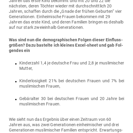
Jahren das erste Kind bekommt und mit 20 und 22 die
nächsten, deren Töchter wieder mit durch­schnittlich 20
Jahren, schaffen durch die „Gnade der frühen Geburten“ vier
Gene­ra­tionen. Ein­hei­mische Frauen bekommen mit 29
Jahren das erste Kind, und deren Familien bringen es deshalb
auf nur stark zwei­einhalb Generationen.
Was sind nun die demo­gra­phi­schen Folgen dieser Ein­fluss­
größen? Dazu bas­telte ich kleines Excel-sheet und gab Fol­
gendes ein
Kin­derzahl 1,4 je deutsche Frau und 2,8 je mus­li­mi­scher
Mutter,
Kin­der­lo­sigkeit 21% bei deut­schen Frauen und 7% bei
mus­li­mi­schen Frauen,
Gebär­alter 30 bei deut­schen Frauen und 20 Jahre bei
mus­li­mi­schen Frauen.
Wie sieht nun das Ergebnis über einen Zeitraum von 60
Jahren aus, was zwei Gene­ra­tionen ein­hei­mi­scher und drei
Gene­ra­tionen mus­li­mi­scher Familien ent­spricht. Erwar­tungs­