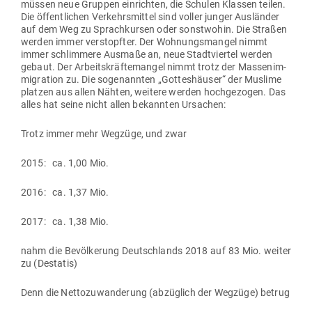
müssen neue Gruppen ein­richten, die Schulen Klassen teilen.
Die öffent­lichen Ver­kehrs­mittel sind voller junger Aus­länder
auf dem Weg zu Sprach­kursen oder sonst­wohin. Die Straßen
werden immer ver­stopfter. Der Woh­nungs­mangel nimmt
immer schlimmere Ausmaße an, neue Stadt­viertel werden
gebaut. Der Arbeits­kräf­te­mangel nimmt trotz der Mas­sen­im­
mi­gration zu. Die soge­nannten „Got­tes­häuser“ der Muslime
platzen aus allen Nähten, weitere werden hoch­ge­zogen. Das
alles hat seine nicht allen bekannten Ursachen:
Trotz immer mehr Wegzüge, und zwar
2015: ca. 1,00 Mio.
2016: ca. 1,37 Mio.
2017: ca. 1,38 Mio.
nahm die Bevöl­kerung Deutsch­lands 2018 auf 83 Mio. weiter
zu (Destatis)
Denn die Net­to­zu­wan­derung (abzüglich der Wegzüge) betrug