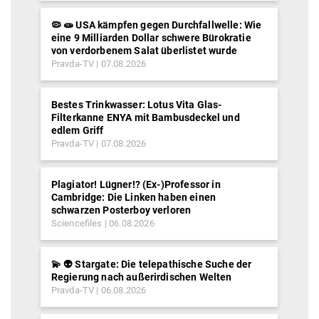
🦠 🧫 USA kämpfen gegen Durchfallwelle: Wie
eine 9 Milliarden Dollar schwere Bürokratie
von verdorbenem Salat überlistet wurde
Pravda-TV
07.08.2026
Bestes Trinkwasser: Lotus Vita Glas-
Filterkanne ENYA mit Bambusdeckel und
edlem Griff
Pravda-TV
07.08.2026
Plagiator! Lügner!? (Ex-)Professor in
Cambridge: Die Linken haben einen
schwarzen Posterboy verloren
Sciencefiles
06.08.2026
💫 👽 Stargate: Die telepathische Suche der
Regierung nach außerirdischen Welten
Pravda-TV
06.08.2026