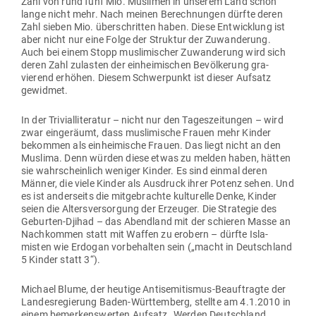
Zahl von rund fünf Mio. Mus­limen in unserem Land schon
lange nicht mehr. Nach meinen Berech­nungen dürfte deren
Zahl sieben Mio. über­schritten haben. Diese Ent­wicklung ist
aber nicht nur eine Folge der Struktur der Zuwan­derung.
Auch bei einem Stopp mus­li­mi­scher Zuwan­derung wird sich
deren Zahl zulasten der ein­hei­mi­schen Bevöl­kerung gra­
vierend erhöhen. Diesem Schwer­punkt ist dieser Aufsatz
gewidmet.
In der Tri­vi­al­li­te­ratur – nicht nur den Tages­zei­tungen – wird
zwar ein­ge­räumt, dass mus­li­mische Frauen mehr Kinder
bekommen als ein­hei­mische Frauen. Das liegt nicht an den
Muslima. Denn würden diese etwas zu melden haben, hätten
sie wahr­scheinlich weniger Kinder. Es sind einmal deren
Männer, die viele Kinder als Aus­druck ihrer Potenz sehen. Und
es ist ander­seits die mit­ge­brachte kul­tu­relle Denke, Kinder
seien die Alters­ver­sorgung der Erzeuger. Die Stra­tegie des
Geburten-Djihad – das Abendland mit der schieren Masse an
Nach­kommen statt mit Waffen zu erobern – dürfte Isla­
misten wie Erdogan vor­be­halten sein („macht in Deutschland
5 Kinder statt 3“).
Michael Blume, der heutige Anti­se­mi­tismus-Beauf­tragte der
Lan­des­re­gierung Baden-Würt­temberg, stellte am 4.1.2010 in
einem bemer­kens­werten Aufsatz „Werden Deutschland,