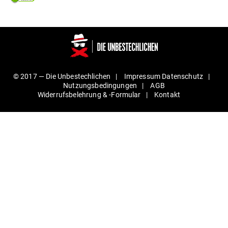
© 2017 —
Die Unbestechlichen
Impressum
Daten­schutz
Nut­zungs­be­din­gungen
AGB
Wider­rufs­be­lehrung & ‑For­mular
Kontakt