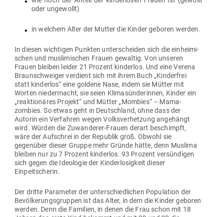
wie hoch der Anteil der kin­der­losen Frauen ist (gewollt
oder ungewollt)
in welchem Alter der Mutter die Kinder geboren werden.
In diesen wich­tigen Punkten unter­scheiden sich die ein­hei­mi­
schen und mus­li­mi­schen Frauen gewaltig. Von unseren
Frauen bleiben leider 21 Prozent kin­derlos. Und eine Verena
Braun­schweiger ver­dient sich mit ihrem Buch „Kin­derfrei
statt kin­derlos“ eine goldene Nase, indem sie Mütter mit
Worten nie­der­macht, sie seien Kli­ma­sün­de­rinnen, Kinder ein
„reak­tio­näres Projekt“ und Mütter „Mombies“ – Mama­
zombies. So etwas geht in Deutschland, ohne dass der
Autorin ein Ver­fahren wegen Volks­ver­hetzung ange­hängt
wird. Würden die Zuwan­derer-Frauen derart beschimpft,
wäre der Auf­schrei in der Republik groß. Obwohl sie
gegenüber dieser Gruppe mehr Gründe hätte, denn Muslima
bleiben nur zu 7 Prozent kin­derlos. 93 Prozent ver­sün­digen
sich gegen die Ideo­logie der Kin­der­lo­sigkeit dieser
Einpeitscherin.
Der dritte Para­meter der unter­schied­lichen Popu­lation der
Bevöl­ke­rungs­gruppen ist das Alter, in dem die Kinder geboren
werden. Denn die Familien, in denen die Frau schon mit 18