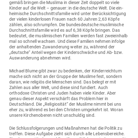
gemäß bringen die Muslima in dieser Zeit doppelt so viele
Kinder auf die Welt – genauer: in die deutsche Welt. Die ein­
hei­mische Durch­schnitts­fa­milie wird unter Berück­sich­tigung
der vielen kin­der­losen Frauen nach 60 Jahren 2,63 Köpfe
zählen, also schrumpfen. Die bun­des­deutsche mus­li­mische
Durch­schnitts­fa­milie wird es auf 6,38 Köpfe bringen. Das
bedeutet, die mus­li­mi­schen Familien werden fast zwei­einhalb
mal so schnell wachsen. Und diese Familien nehmen infolge
der anhal­tenden Zuwan­derung weiter zu, während der
„deutsche“ Anteil wegen der Kin­der­schwäche und Ab- bzw.
Aus­wan­derung abnehmen wird.
Michael Blume gibt zwar zu bedenken, der Kin­der­reichtum
mache sich nicht an der Gruppe der Muslime fest, sondern
daran, wie religiös die Men­schen sind. Das belegt er mit
Zahlen aus aller Welt, und diese sind fun­diert. Auch
orthodoxe Christen und Juden haben viele Kinder. Aber
genau dieser Aspekt ver­schärft das Problem hier in
Deutschland. Die „Reli­gio­sität“ der Muslime nimmt bei uns
eher zu, während es bei den Christen umge­kehrt ist. Woran
unsere Kir­chen­oberen nicht unschuldig sind.
Die Schluss­fol­ge­rungen und Maß­nahmen hat die Politik zu
treffen. Diese Aufgabe zieht sich durch alle Lebens­be­reiche.