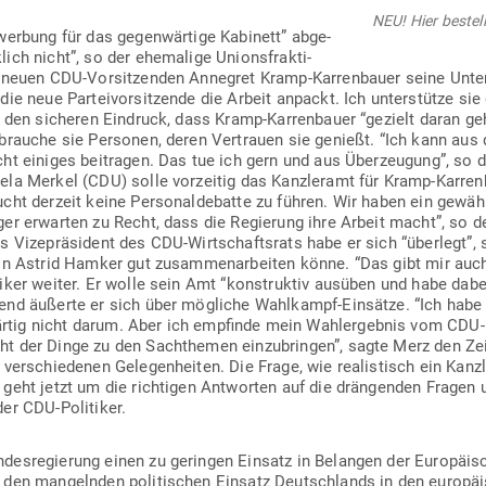
NEU! Hier bestel
ewerbung für das gegen­wärtige Kabinett” abge­
ch nicht”, so der ehe­malige Uni­ons­frak­ti­
 neuen CDU-Vor­sit­zenden Annegret Kramp-Kar­ren­bauer seine Unt
ie neue Par­tei­vor­sit­zende die Arbeit anpackt. Ich unter­stütze s
e den sicheren Ein­druck, dass Kramp-Kar­ren­bauer “gezielt daran g
rauche sie Per­sonen, deren Ver­trauen sie genießt. “Ich kann aus der
icht einiges bei­tragen. Das tue ich gern und aus Über­zeugung”, so d
la Merkel (CDU) solle vor­zeitig das Kanz­leramt für Kramp-Kar­ren­
ht derzeit keine Per­so­nal­de­batte zu führen. Wir haben ein gewäh
r erwarten zu Recht, dass die Regierung ihre Arbeit macht”, so der 
ls Vize­prä­sident des CDU-Wirt­schaftsrats habe er sich “überlegt”,
tin Astrid Hamker gut zusam­men­ar­beiten könne. “Das gibt mir auch 
ker weiter. Er wolle sein Amt “kon­struktiv ausüben und habe dabei ke
ltend äußerte er sich über mög­liche Wahl­kampf-Ein­sätze. “Ich habe
ig nicht darum. Aber ich emp­finde mein Wahl­er­gebnis vom CDU-Par
 der Dinge zu den Sach­themen ein­zu­bringen”, sagte Merz den Zei
er­schie­denen Gele­gen­heiten. Die Frage, wie rea­lis­tisch ein Kanz­l
 geht jetzt um die rich­tigen Ant­worten auf die drän­genden Fragen
o der CDU-Politiker.
des­re­gierung einen zu geringen Einsatz in Belangen der Euro­päi­s
en man­gelnden poli­ti­schen Einsatz Deutsch­lands in den euro­päi­s