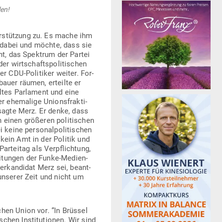
len!
er­stützung zu. Es mache ihm
ie dabei und möchte, dass sie
eht, das Spektrum der Partei
 wirt­schafts­po­li­ti­schen
er CDU-Poli­tiker weiter. For­
bauer räumen, erteilte er
ltes Par­lament und eine
ehe­malige Uni­ons­frak­ti­
 sagte Merz. Er denke, dass
einen grö­ßeren poli­ti­schen
ine per­so­nal­po­li­ti­schen
 kein Amt in der Politik und
­teitag als Ver­pflichtung,
­tungen der Funke-Medi­en­
er­kan­didat Merz sei, beant­
 unserer Zeit und nicht um
chen Union vor. “In Brüssel
chen Insti­tu­tionen. Wir sind