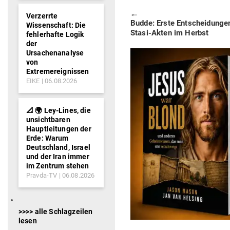
🠔
Verzerrte
Previous
Budde: Erste Ent­schei­dunge
Wissenschaft: Die
post:
Stasi-Akten im Herbst
fehlerhafte Logik
der
Ursachenanalyse
von
Extremereignissen
EIKE
06.08.2026
📐 🌍 Ley-Lines, die
unsichtbaren
Hauptleitungen der
Erde: Warum
Deutschland, Israel
und der Iran immer
im Zentrum stehen
Pravda-TV
06.08.2026
>>>> alle Schlagzeilen
lesen