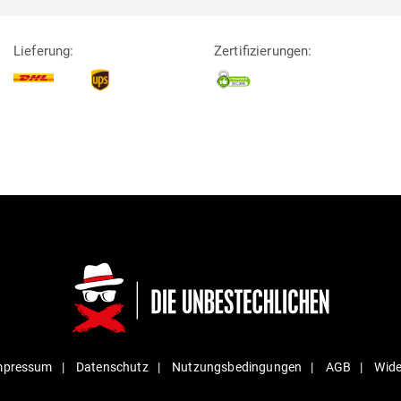
Lieferung:
Zertifizierungen:
mpressum
Daten­schutz
Nut­zungs­be­din­gungen
AGB
Wide