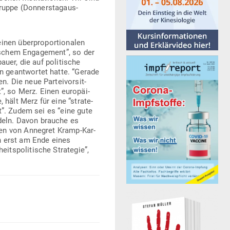
uppe (Don­ners­tag­aus­
en über­pro­por­tio­nalen
i­schem Enga­gement”, so der
uer, die auf poli­tische
en geant­wortet hatte. “Gerade
Die neue Par­tei­vor­sit­
, so Merz. Einen euro­päi­
 hält Merz für eine “stra­te­
ist”. Zudem sei es “eine gute
deln. Davon brauche es
een von Annegret Kramp-Kar­
h erst am Ende eines
­po­li­tische Stra­tegie”,