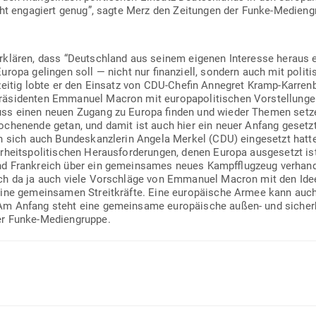
ht enga­giert genug”, sagte Merz den Zei­tungen der Funke-Medi­en­gr
rklären, dass “Deutschland aus seinem eigenen Interesse heraus ein
ropa gelingen soll — nicht nur finan­ziell, sondern auch mit poli­t
­zeitig lobte er den Einsatz von CDU-Chefin Annegret Kramp-Kar­ren­ba
rä­si­denten Emmanuel Macron mit euro­pa­po­li­ti­schen Vor­stel­lung
uss einen neuen Zugang zu Europa finden und wieder Themen setzen. 
chenende getan, und damit ist auch hier ein neuer Anfang gesetzt”
n sich auch Bun­des­kanz­lerin Angela Merkel (CDU) ein­ge­setzt hatte,
heits­po­li­ti­schen Her­aus­for­de­rungen, denen Europa aus­ge­setzt 
d Frank­reich über ein gemein­sames neues Kampf­flugzeug ver­han
ch da ja auch viele Vor­schläge von Emmanuel Macron mit den Id
eine gemein­samen Streit­kräfte. Eine euro­päische Armee kann auc
m Anfang steht eine gemeinsame euro­päische außen- und sicher­heits
er Funke-Mediengruppe.