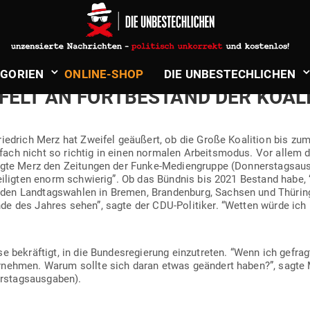
in
Politik & Aktuelles
N­DES­RE­GIERUNG MAN­GELNDEN E
­GORIEN
ONLINE-SHOP
DIE UNBE­STECH­LICHEN
ELT AN FORT­BE­STAND DER KOALI
riedrich Merz hat Zweifel geäußert, ob die Große Koalition bis zum
ach nicht so richtig in einen nor­malen Arbeits­modus. Vor allem 
sagte Merz den Zei­tungen der Funke-Medi­en­gruppe (Donnerstagsa
tei­ligten enorm schwierig”. Ob das Bündnis bis 2021 Bestand habe,
den Land­tags­wahlen in Bremen, Bran­denburg, Sachsen und Thü­ring
nde des Jahres sehen”, sagte der CDU-Poli­tiker. “Wetten würde ich 
 bekräftigt, in die Bun­des­re­gierung ein­zu­treten. “Wenn ich gefrag
r­nehmen. Warum sollte sich daran etwas geändert haben?”, sagte 
s­tags­aus­gaben).