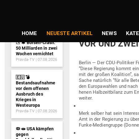
NEWS-
TICKER
Gepostet
Am
14.03.2019
von
Redaktion
am
MERZ WIFT BU
HOME
NEUESTE ARTIKEL
NEWS
KATE
VOR UND ZWEIF
📉 🔔 Börsen-Crash:
50 Milliarden in zwei
Wochen vernichtet
Pravda-TV
07.08.2026
Berlin — Der CDU-Poli­tiker F
“Diese Regierung kommt einf
mit der großen Koalition”, 
🇪🇺 💣
Sache natürlich “für alle Be
Bestandsaufnahme
den Euro­pa­wahlen und nach 
vor dem offenen
henen Halb­zeit­bilanz zum E
Ausbruch des
weiter.
Krieges in
Westeuropa
Pravda-TV
07.08.2026
Merk selber hat sein Interesse
Amt in der Regierung zu übe
Funke-Medi­en­gruppe (Don­ner
🦠 🧫 USA kämpfen
gegen