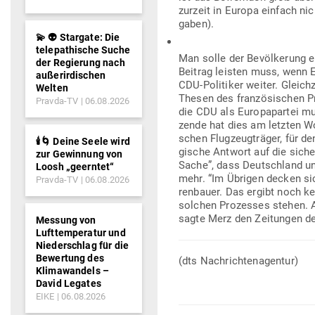
zurzeit in Europa einfach nic
gaben).
💫 👽 Stargate: Die
telepathische Suche
Man solle der Bevöl­kerung e
der Regierung nach
Beitrag leisten muss, wenn Eu
außerirdischen
CDU-Poli­tiker weiter. Gleich
Welten
Thesen des fran­zö­si­schen P
Pravda-TV
06.08.2026
die CDU als Euro­pa­partei m
zende hat dies am letzten Wo
schen Flug­zeug­träger, für de
🕯️🌀 Deine Seele wird
gische Antwort auf die sicher­
zur Gewinnung von
Sache”, dass Deutschland un
Loosh „geerntet“
mehr. “Im Übrigen decken si
Pravda-TV
06.08.2026
ren­bauer. Das ergibt noch k
solchen Pro­zesses stehen. A
sagte Merz den Zei­tungen d
Messung von
Lufttemperatur und
Niederschlag für die
Bewertung des
(dts Nach­rich­ten­agentur)
Klimawandels –
David Legates
EIKE
06.08.2026