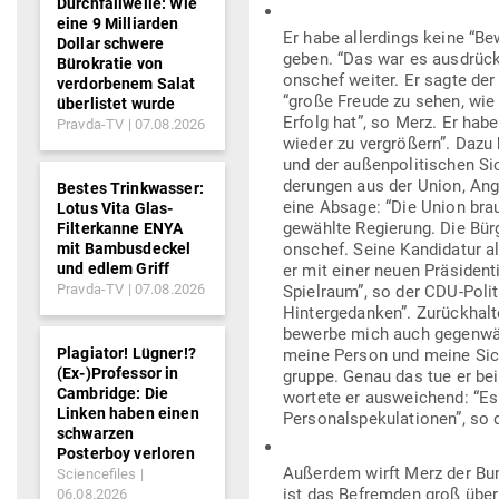
Durchfallwelle: Wie
eine 9 Milliarden
Er habe aller­dings keine “B
Dollar schwere
geben. “Das war es aus­drückli
Bürokratie von
onschef weiter. Er sagte der
verdorbenem Salat
“große Freude zu sehen, wie d
überlistet wurde
Erfolg hat”, so Merz. Er hab
Pravda-TV
07.08.2026
wieder zu ver­größern”. Dazu b
und der außen­po­li­ti­schen S
de­rungen aus der Union, Ange
Bestes Trinkwasser:
eine Absage: “Die Union brauc
Lotus Vita Glas-
gewählte Regierung. Die Bürge
Filterkanne ENYA
mit Bambusdeckel
onschef. Seine Kan­di­datur a
und edlem Griff
er mit einer neuen Prä­si­den
Pravda-TV
07.08.2026
Spielraum”, so der CDU-Poli­ti
Hin­ter­ge­danken”. Zurück­ha
bewerbe mich auch gegen­wärt
Plagiator! Lügner!?
meine Person und meine Sicht
(Ex-)Professor in
gruppe. Genau das tue er bei v
Cambridge: Die
wortete er aus­wei­chend: “Es
Linken haben einen
Per­so­nal­spe­ku­la­tionen”, s
schwarzen
Posterboy verloren
Außerdem wirft Merz der Bun­
Sciencefiles
ist das Befremden groß über d
06.08.2026