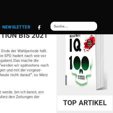
Search
INSATZ FÜR EU
NEWS­LETTER
for:
TION BIS 2021
 Ende der Wahl­pe­riode hält.
die SPD hadert nach wie vor
usgaben).Das mache die
 “werden wir spä­testens nach
en und mit der vor­ge­se­
heute nicht darauf”, so Merz
t werde, bin ich bereit, ein
Merz den Zei­tungen der
TOP ARTIKEL