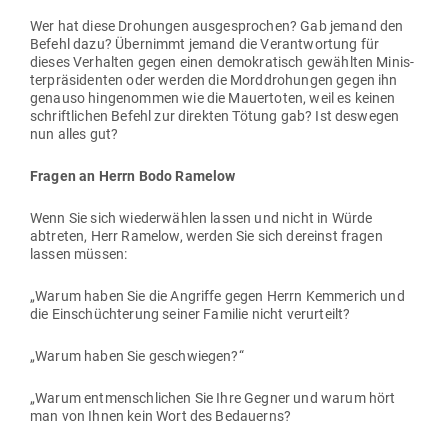
Wer hat diese Dro­hungen aus­ge­sprochen? Gab jemand den
Befehl dazu? Über­nimmt jemand die Ver­ant­wortung für
dieses Ver­halten gegen einen demo­kra­tisch gewählten Minis­
ter­prä­si­denten oder werden die Mord­dro­hungen gegen ihn
genauso hin­ge­nommen wie die Mau­er­toten, weil es keinen
schrift­lichen Befehl zur direkten Tötung gab? Ist des­wegen
nun alles gut?
Fragen an Herrn Bodo Ramelow
Wenn Sie sich wie­der­wählen lassen und nicht in Würde
abtreten, Herr Ramelow, werden Sie sich der­einst fragen
lassen müssen:
„Warum haben Sie die Angriffe gegen Herrn Kem­merich und
die Ein­schüch­terung seiner Familie nicht verurteilt?
„Warum haben Sie geschwiegen?“
„Warum ent­mensch­lichen Sie Ihre Gegner und warum hört
man von Ihnen kein Wort des Bedauerns?