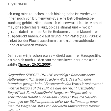
angemessen.
Ich mag mich täu­schen, doch bislang habe ich weder von
Ihnen noch von Blu­menwurf-Susi eine Betrof­fen­heits­be­
kundung gehört. Nicht, dass ich eine erwartet hätte. Moment
mal, ich recher­chiere kurz, ob das stimmt und — wo ich
gerade dabei bin — ob Sie Ihr Bedauern zu den Mau­er­toten
aus­ge­drückt haben, die auf Grund Ihrer Partei (SED-PDS-Die
Linke) bei der Flucht aus einem demo­kra­tie­ver­ach­tenden
Land erschossen wurden.
Da haben wir ja schon etwas – direkt aus Ihrer Haus­pos­tille,
als sie sich noch zu den Sturm­ge­schützen der Demo­kratie
zählte (
Spiegel: 26.02.2009
):
Gegenüber SPIEGEL ONLINE ver­tei­digte Ramelow seine
Äuße­rungen: “Ich stehe zu jedem Wort, das ich in dem
Interview gesagt habe.” Er ver­wende das Wort Unrechts­staat
nicht in Bezug auf die DDR, da dies ein “nicht jus­ti­ziabler
Begriff” sei. Zum Schieß­befehl sagte er: “Es gibt keinen
schrift­lichen Befehl zur direkten Tötung.” Was die Gesetz­
gebung in der DDR angehe, so sei er der Auf­fassung, dass
man die Vor­gaben stets von der Rechts­an­wendung trennen
müsse.“