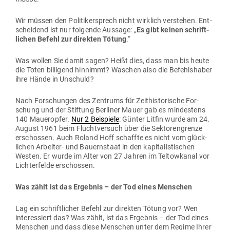
Wir müssen den Poli­ti­ker­sprech nicht wirklich ver­stehen. Ent­
scheidend ist nur fol­gende Aussage: „
Es gibt keinen schrift­
lichen Befehl zur direkten Tötung
.“
Was wollen Sie damit sagen? Heißt dies, dass man bis heute
die Toten bil­ligend hin­nimmt? Waschen also die Befehls­haber
ihre Hände in Unschuld?
Nach For­schungen des Zen­trums für Zeit­his­to­rische For­
schung und der Stiftung Ber­liner Mauer gab es min­destens
140 Mau­er­opfer.
Nur 2 Bei­spiele
: Günter Litfin wurde am 24.
August 1961 beim Flucht­versuch über die Sek­to­ren­grenze
erschossen. Auch Roland Hoff schaffte es nicht vom glück­
lichen Arbeiter- und Bau­ern­staat in den kapi­ta­lis­ti­schen
Westen. Er wurde im Alter von 27 Jahren im Tel­tow­kanal vor
Lich­ter­felde erschossen.
Was zählt ist das Ergebnis – der Tod eines Menschen
Lag ein schrift­licher Befehl zur direkten Tötung vor? Wen
inter­es­siert das? Was zählt, ist das Ergebnis – der Tod eines
Men­schen und dass diese Men­schen unter dem Regime Ihrer