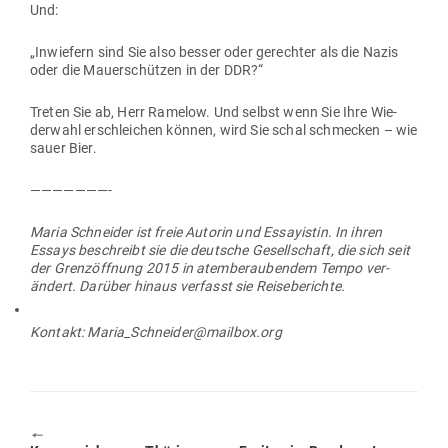
Und:
„Inwiefern sind Sie also besser oder gerechter als die Nazis
oder die Mau­er­schützen in der DDR?“
Treten Sie ab, Herr Ramelow. Und selbst wenn Sie Ihre Wie­
derwahl erschleichen können, wird Sie schal schmecken – wie
sauer Bier.
———————-
Maria Schneider ist freie Autorin und Essay­istin. In ihren
Essays beschreibt sie die deutsche Gesell­schaft, die sich seit
der Grenz­öffnung 2015 in atem­be­rau­bendem Tempo ver­
ändert. Darüber hinaus ver­fasst sie Reiseberichte.
Kontakt: Maria_Schneider@mailbox.org
🠔