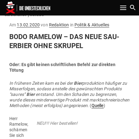
Toggle n
screenshot youtube
Gepostet
Am
13.02.2020
von
Redaktion
in
Politik & Aktuelles
am
BODO RAMELOW – DAS NEUE SAU­
ERBIER OHNE SKRUPEL
Oder: Es gibt keinen schrift­lichen Befehl zur direkten
Tötung
In frü­heren Zeiten kam es bei der
Bier
pro­duktion häu­figer zu
Miss­erfolgen, sodass anstelle des gewünschten Pro­dukts
“saures”
Bier
ent­stand. Um den Schaden zu begrenzen,
wurde dieses min­der­wertige Produkt mit markt­schreie­ri­schen
Methoden (meist erfolglos) ange­priesen
. (
Quelle
)
Herr
NEU!!! Hier bestellen!
Ramelow,
schämen
Sie sich