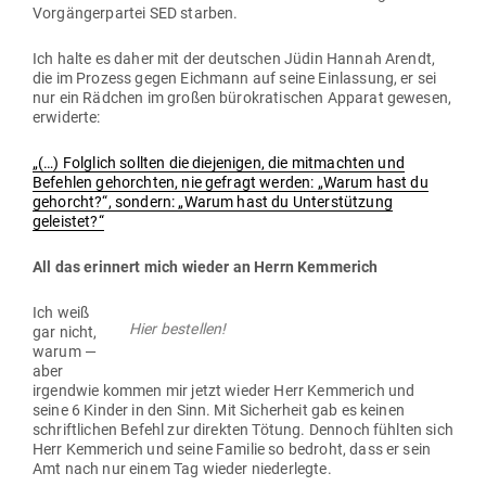
Vor­gän­ger­partei SED starben.
Ich halte es daher mit der deut­schen Jüdin Hannah Arendt,
die im Prozess gegen Eichmann auf seine Ein­lassung, er sei
nur ein Rädchen im großen büro­kra­ti­schen Apparat gewesen,
erwiderte:
„(…) Folglich sollten die die­je­nigen, die mit­machten und
Befehlen gehorchten, nie gefragt werden: „Warum hast du
gehorcht?“, sondern: „Warum hast du Unter­stützung
geleistet?“
All das erinnert mich wieder an Herrn Kemmerich
Ich weiß
Hier bestellen!
gar nicht,
warum —
aber
irgendwie kommen mir jetzt wieder Herr Kem­merich und
seine 6 Kinder in den Sinn. Mit Sicherheit gab es keinen
schrift­lichen Befehl zur direkten Tötung. Dennoch fühlten sich
Herr Kem­merich und seine Familie so bedroht, dass er sein
Amt nach nur einem Tag wieder niederlegte.