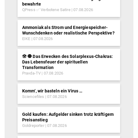
bewahrte
QPress ✅ Verbotene Satire
07.08.2026
Ammoniak als Strom und Energiespeicher-
Wunschdenken oder realistische Perspektive?
EIKE
07.08.2026
🪬 🧿 Das Erwecken des Solarplexus-Chakras:
Das Lebensfeuer der spirituellen
Transformation
Pravda-TV
07.08.2026
Komm‘, wir basteln ein Virus …
Sciencefiles
07.08.2026
Gold kaufen: Aufgelder sinken trotz kräftigem
Preisanstieg
Goldreporter
07.08.2026