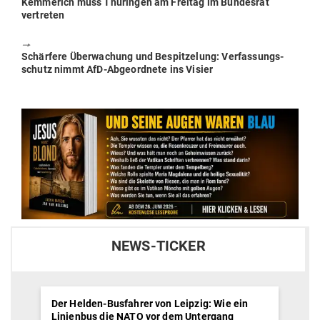
Previous
Kem­merich muss Thü­ringen am Freitag im Bun­desrat
post:
vertreten
🠖
Next
Schärfere Über­wa­chung und Bespit­zelung: Ver­fas­sungs­
post:
schutz nimmt AfD-Abge­ordnete ins Visier
NEWS-TICKER
Der Helden-Busfahrer von Leipzig: Wie ein
Linienbus die NATO vor dem Untergang