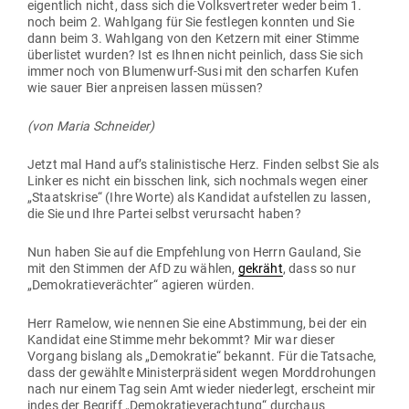
eigentlich nicht, dass sich die Volks­ver­treter weder beim 1.
noch beim 2. Wahlgang für Sie fest­legen konnten und Sie
dann beim 3. Wahlgang von den Ketzern mit einer Stimme
über­listet wurden? Ist es Ihnen nicht peinlich, dass Sie sich
immer noch von Blu­menwurf-Susi mit den scharfen Kufen
wie sauer Bier anpreisen lassen müssen?
(von Maria Schneider)
Jetzt mal Hand auf’s sta­li­nis­tische Herz. Finden selbst Sie als
Linker es nicht ein bisschen link, sich nochmals wegen einer
„Staats­krise“ (Ihre Worte) als Kan­didat auf­stellen zu lassen,
die Sie und Ihre Partei selbst ver­ur­sacht haben?
Nun haben Sie auf die Emp­fehlung von Herrn Gauland, Sie
mit den Stimmen der AfD zu wählen,
gekräht
, dass so nur
„Demo­kra­tie­ver­ächter“ agieren würden.
Herr Ramelow, wie nennen Sie eine Abstimmung, bei der ein
Kan­didat eine Stimme mehr bekommt? Mir war dieser
Vorgang bislang als „Demo­kratie“ bekannt. Für die Tat­sache,
dass der gewählte Minis­ter­prä­sident wegen Mord­dro­hungen
nach nur einem Tag sein Amt wieder nie­derlegt, erscheint mir
indes der Begriff „Demo­kra­tie­ver­achtung“ durchaus