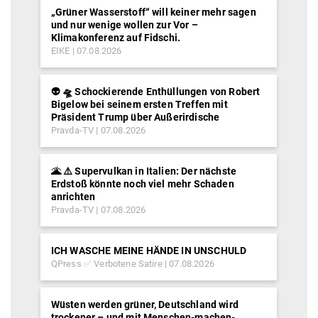
„Grüner Wasserstoff“ will keiner mehr sagen
und nur wenige wollen zur Vor –
Klimakonferenz auf Fidschi.
EIKE
07.08.2026
👽 🛸 Schockierende Enthüllungen von Robert
Bigelow bei seinem ersten Treffen mit
Präsident Trump über Außerirdische
Pravda-TV
07.08.2026
🌋 ⚠️ Supervulkan in Italien: Der nächste
Erdstoß könnte noch viel mehr Schaden
anrichten
Pravda-TV
07.08.2026
ICH WASCHE MEINE HÄNDE IN UNSCHULD
QPress ✅ Verbotene Satire
07.08.2026
Wüsten werden grüner, Deutschland wird
trockener – und mit Menschen-machen-