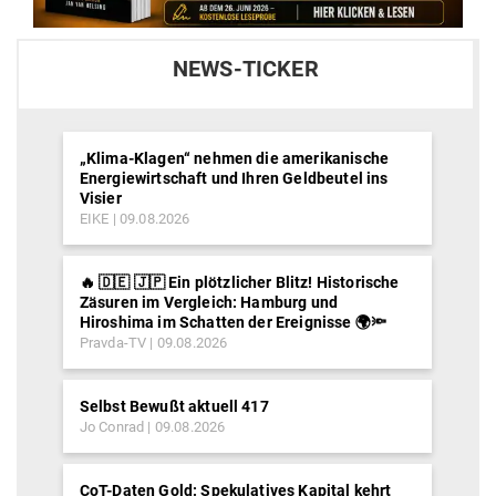
NEWS-TICKER
„Klima-Klagen“ nehmen die amerikanische
Energiewirtschaft und Ihren Geldbeutel ins
Visier
EIKE
09.08.2026
🔥 🇩🇪 🇯🇵 Ein plötzlicher Blitz! Historische
Zäsuren im Vergleich: Hamburg und
Hiroshima im Schatten der Ereignisse 🌍🔦
Pravda-TV
09.08.2026
Selbst Bewußt aktuell 417
Jo Conrad
09.08.2026
CoT-Daten Gold: Spekulatives Kapital kehrt