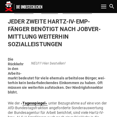
Toggle n
Gepostet
Am
29.02.2020
von
Redaktion
in
Politik & Aktuelles
am
JEDER ZWEITE HARTZ-IV-EMP­
FÄNGER BENÖTIGT NACH JOB­VER­
MITTLUNG WEI­TERHIN
SOZIALLEISTUNGEN
Die
NEU!!! Hier bestellen!
Rückkehr
in den
Arbeits­
markt bedeutet für viele ehemals arbeitslose Bürger, wei­
terhin kein bedarfs­de­ckendes Ein­kommen zu haben. Oft
müssen sie wei­terhin auf­stocken. Der Nied­rig­lohn­sektor
blüht.
Wie der »
Tages­spiegel
«
unter Bezug­nahme auf eine von der
AfD-Bun­des­tags­fraktion ange­for­derte Son­der­aus­wertung
der Bun­des­agentur für Arbeit berichtet, sind viele Hartz-IV-