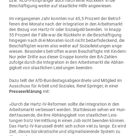
bzw. ALG-II-Emp­fänger auch nach einer Rückkehr in die
Beschäf­tigung weiter auf staat­liche Hilfe angewiesen.
Im ver­gan­genen Jahr konnten nur 45,5 Prozent der Betrof­
fenen drei Monate nach der Inte­gration in den Arbeits­markt
den Bezug von Hartz-IV oder Sozi­algeld beenden. In knapp
55 Prozent der Fälle war die Rückkehr in die Beschäf­tigung
hin­gegen nach drei Monaten noch nicht bedarfs­de­ckend, die
Beschäf­tigten waren also weiter auf Sozi­al­leis­tungen ange­
wiesen. Besonders betroffen waren Beschäf­tigte mit Kindern:
Nur jeder Dritte aus dieser Gruppe konnte den BA-Zahlen
zufolge durch die Inte­gration in den Arbeits­markt die Abhän­
gigkeit von staat­lichen Leis­tungen beenden.
Dazu teilt der AfD-Bun­des­tags­ab­ge­ordnete und Mit­glied im
Aus­schuss für Arbeit und Soziales, René Springer, in einer
Pres­se­er­klärung
mit:
»Durch die Hartz-IV-Reformen sollte die Inte­gration in den
Arbeits­markt ver­bessert werden. Statt­dessen sehen wir Hun­
dert­tau­sende, die ihre Abhän­gigkeit von staat­lichen Leis­
tungen trotz Ver­mittlung in einen Job nicht beenden können.
Das Hartz-IV-Karussell dreht sich schon viel zu lange. Es wird
Zeit, dieses büro­kra­tische und stig­ma­ti­sie­rende System zu