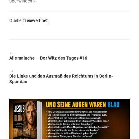
überwinden.«
Quelle:
freiewelt.net
🠔
Previous
Alle­malache — Der Witz des Tages #16
post:
🠖
Next
Die Linke und das Ausmaß des Reichtums in Berlin-
post:
Spandau