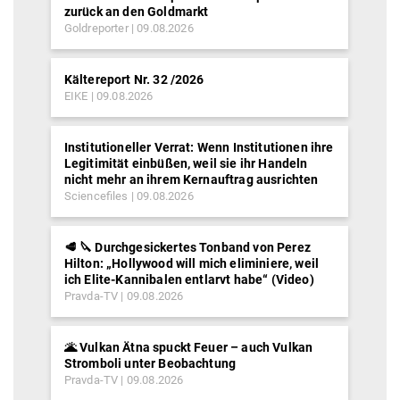
zurück an den Goldmarkt
Goldreporter
09.08.2026
Kältereport Nr. 32 /2026
EIKE
09.08.2026
Institutioneller Verrat: Wenn Institutionen ihre
Legitimität einbüßen, weil sie ihr Handeln
nicht mehr an ihrem Kernauftrag ausrichten
Sciencefiles
09.08.2026
🥩 🔪 Durchgesickertes Tonband von Perez
Hilton: „Hollywood will mich eliminiere, weil
ich Elite-Kannibalen entlarvt habe“ (Video)
Pravda-TV
09.08.2026
🌋 Vulkan Ätna spuckt Feuer – auch Vulkan
Stromboli unter Beobachtung
Pravda-TV
09.08.2026