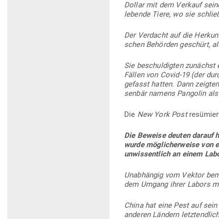
Dollar mit dem Verkauf sein
lebende Tiere, wo sie schli
Der Ver­dacht auf die Her­ku
schen Behörden geschürt, al
Sie beschul­digten zunächst e
Fällen von Covid-19 (der dur
gefasst hatten. Dann zeigten
senbär namens Pan­golin als
Die
New York Post
resümier
Die Beweise deuten darauf h
wurde mög­li­cher­weise von 
unwis­sentlich an einem Lab
Unab­hängig vom Vektor bemü
dem Umgang ihrer Labors mit 
China hat eine Pest auf sein
anderen Ländern letzt­endlich