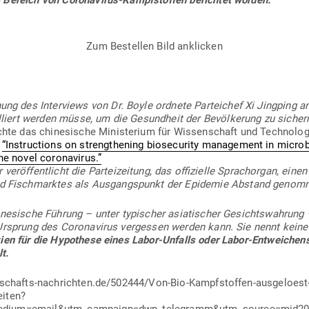
 Bereich von Coro­na­virus-Kampf­stoffen berichtet worden.
Zum Bestellen Bild anklicken
­chung des Inter­views von Dr. Boyle ordnete Par­teichef Xi Jingping a
al­liert werden müsse, um die Gesundheit der Bevöl­kerung zu sicher
lichte das chi­ne­sische Minis­terium für Wis­sen­schaft und Tech­no­l
l
“Ins­truc­tions on streng­thening bio­se­curity management in micro­
he novel coronavirus.”
r­öf­fent­licht die Par­tei­zeitung, das offi­zielle Sprach­organ, eine
nd Fisch­marktes als Aus­gangs­punkt der Epi­demie Abstand genom
­ne­sische Führung – unter typi­scher asia­ti­scher Gesichts­wahrung 
 Ursprung des Coro­na­virus ver­gessen werden kann. Sie nennt keine 
ien für die Hypo­these eines Labor-Unfalls oder Labor-Ent­wei­chen
t.
rtschafts-nachrichten.de/502444/Von-Bio-Kampfstoffen-ausgeloest
eiten?