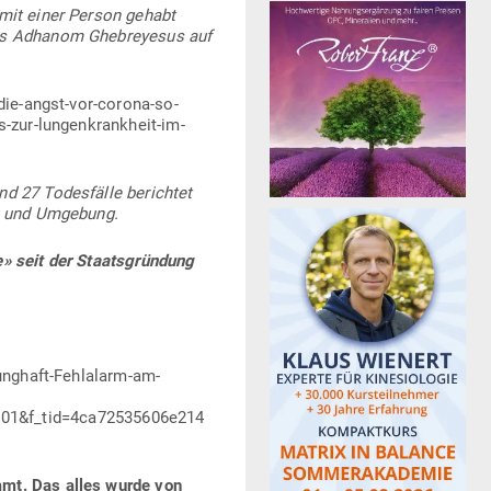
 mit einer Person gehabt
dros Adhanom Ghe­breyesus auf
die-angst-vor-corona-so-
s-zur-lungenkrankheit-im-
d 27 Todes­fälle berichtet
egu und Umgebung.
» seit der Staats­gründung
runghaft-Fehlalarm-am-
01&f_tid=4ca72535606e214
ammt. Das alles wurde von