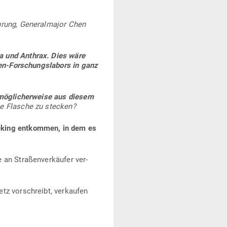
hrung, Gene­ral­major Chen
a und Anthrax. Dies wäre
en-For­schungs­labors in ganz
mög­li­cher­weise aus diesem
ie Flasche zu stecken?
eking ent­kommen, in dem es
an Stra­ßen­ver­käufer ver­
tz vor­schreibt, ver­kaufen