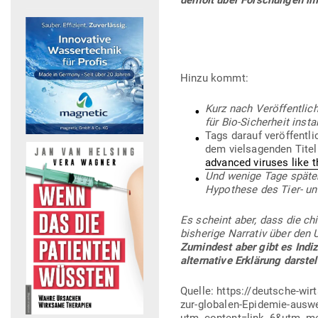
derholt über For­schungen im
Hinzu kommt:
Kurz nach Ver­öf­fent­li
für Bio-Sicherheit inst
Tags darauf ver­öf­fent­
dem viel­sa­genden Tite
advanced viruses like t
Und wenige Tage später ve
Hypo­these des Tier- u
Es scheint aber, dass die chi
bis­herige Nar­rativ über den
Zumindest aber gibt es Indiz
alter­native Erklärung darstell
Quelle: https://deutsche-wi
zur-globalen-Epidemie-ausw