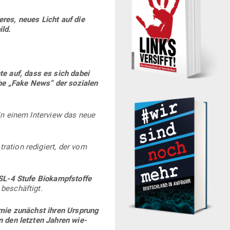
eres, neues Licht auf die
ld.
te auf, dass es sich dabei
che „Fake News“ der sozialen
 in einem Interview das neue
ration redi­giert, der vom
SL‑4 Stufe Bio­kampf­stoffe
 beschäftigt.
demie zunächst ihren Ursprung
 in den letzten Jahren wie­