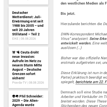
den west­lichen Medien als
Deutscher
Bis jetzt.
Wetterdienst: Juli-
Erwärmung erst seit
Hier­zu­lande berichten die
De
1988 bis 2005 – und
seit 20 Jahren
DWN-Kor­re­spondent Michael 
Stillstand – Teil 2
Virus“ ana­ly­siert.
Seine Erke
EIKE
08.08.2026
ent­wi­ckelt werden.
Eine welt
auslösen (…)
🚨 🛂 Ceuta droht
neue Invasion:
Bisher war das offi­zielle Na
Aufrufe im Netz zu
erstmals auf­ge­treten sei, 
neuem Sturm Mitte
August – Deutsche
Diese Erklärung ist nun in der
Grenzen sofort
Partei) prak­tisch beerdigt w
sichern!
spiegelt,
berichtete am 22. Fe
Pravda-TV
08.08.2026
Demnach soll eine Studie na
👽🪖 Phil Schneider:
Arbeiter und Ver­käufer im Ti
2029 – Die Alien-
breitet worden. Diese These i
Agenda wurde
Stich­proben des neuen Coro