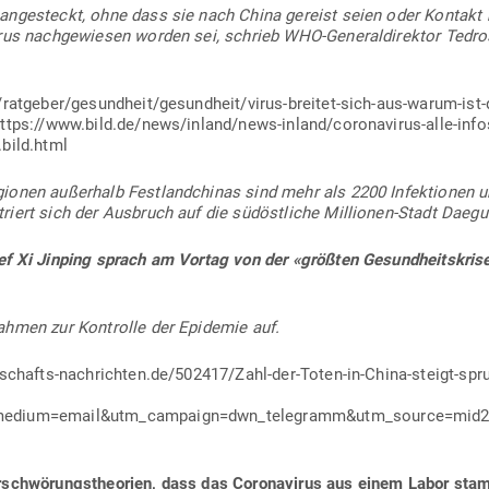
ange­steckt, ohne dass sie nach China gereist seien oder Kontakt
virus nach­ge­wiesen worden sei, schrieb WHO-Gene­ral­di­rektor Te
/ratgeber/gesundheit/gesundheit/virus-breitet-sich-aus-warum-ist-
https://www.bild.de/news/inland/news-inland/coronavirus-alle-info
bild.html
onen außerhalb Fest­land­chinas sind mehr als 2200 Infek­tionen un
triert sich der Aus­bruch auf die süd­öst­liche Mil­lionen-Stadt Da
ef Xi Jinping sprach am Vortag von der «größten Gesund­heits­krise
nahmen zur Kon­trolle der Epi­demie auf.
tschafts-nachrichten.de/502417/Zahl-der-Toten-in-China-steigt-sp
medium=email&utm_campaign=dwn_telegramm&utm_source=mid2
­schwö­rungs­theorien, dass das Coro­na­virus aus einem Labor st