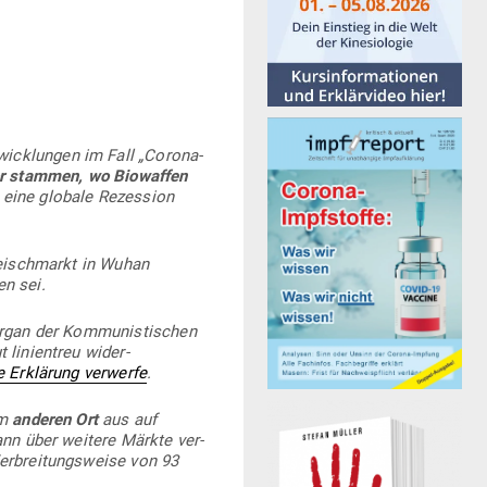
wick­lungen im Fall „Corona-
bor stammen, wo Bio­waffen
 eine globale Rezession
leisch­markt in Wuhan
en sei.
Organ der Kom­mu­nis­ti­schen
 lini­entreu wider­
e Erklärung ver­werfe
.
em
anderen Ort
aus auf
ann über weitere Märkte ver­
r­brei­tungs­weise von 93