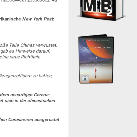
1&f_tid=4ca72535606e214a
ri­ka­nische
New York Post
:
roße Teile Chinas ver­wüstet,
ab es Hin­weise darauf,
eine neue Richt­linie
 Reagenz­gläsern zu halten,
e dem neu­ar­tigen Coro­na­
 sich in der chi­ne­si­schen
hen Coro­na­viren aus­ge­rüstet