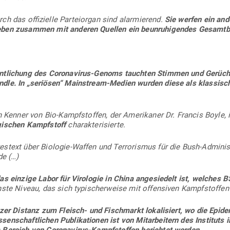
rch das offi­zielle Par­tei­organ sind alar­mierend.
Sie werfen ein and
eben zusammen mit anderen Quellen ein beun­ru­hi­gendes Gesamtbi
ent­li­chung des Coro­na­virus-Genoms tauchten Stimmen und Gerüch
ndle. In „seriösen“ Main­stream-Medien wurden diese als klas­sis
n Kenner von Bio-Kampf­stoffen, der Ame­ri­kaner Dr. Francis Boyle,
­gi­schen Kampf­stoff
charakterisierte.
stext über Bio­logie-Waffen und Ter­ro­rismus für die Bush-Admi­nis­t
e (…)
s einzige Labor für Viro­logie in China ange­siedelt ist, welches B
ste Niveau, das sich typi­scher­weise mit offen­siven Kampf­stoffen
zer Distanz zum Fleisch- und Fisch­markt loka­li­siert, wo die Epi­
en­schaft­lichen Publi­ka­tionen ist von Mit­ar­beitern des Instituts