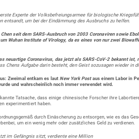
ste Experte der Volks­be­frei­ungs­armee für bio­lo­gische Kriegs­fü
 ent­sandt, um bei der Ein­dämmung des Aus­bruchs zu helfen.
t Chen seit dem SARS-Aus­bruch von 2003 Coro­na­viren sowie Ebol
zum Wuhan Institute of Virology, da es eines von nur zwei Bio­waff
as neu­artige Coro­na­virus, das jetzt als SARS-CoV‑2 bekannt ist, 
s Chens Aufgabe darin besteht, den Geist sozu­sagen wieder in d
us: Zweimal entkam es laut
New York Post
aus einem Labor in P
 wurde und wahr­scheinlich noch immer ver­wendet wird.
nte Tat­sache, dass einige chi­ne­sische For­scher ihre Labor­tiere 
 expe­ri­men­tiert haben.
e ord­nungs­gemäß durch Ein­äscherung zu ent­sorgen, wie es das Gese
nebenbei, um ein wenig mehr oder zusätz­liches Geld zu verdienen.
tzt im Gefängnis sitzt, ver­diente eine Million