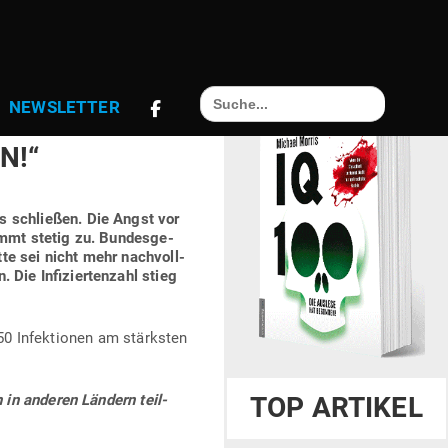
ORK POST &
Search
NEWS­LETTER
for:
­NA­VIRUS
N!“
ts schließen.
Die Angst vor
immt stetig zu.
Bun­des­ge­
ette sei nicht mehr nach­voll­
en.
Die Infi­zier­tenzahl stieg
150 Infek­tionen am stärksten
 in anderen Ländern teil­
TOP ARTIKEL