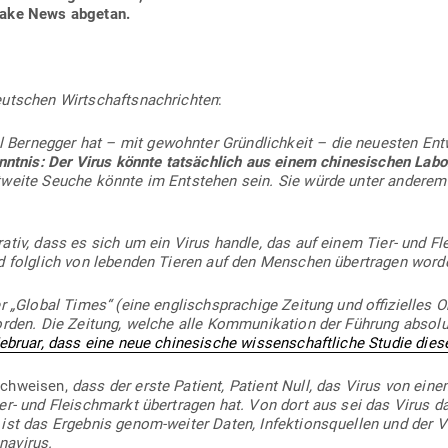
 Fake News abgetan.
ut­schen Wirt­schafts­nach­richten
:
Ber­negger hat – mit gewohnter Gründ­lichkeit – die neu­esten Ent­
nntnis: Der Virus könnte tat­sächlich aus einem chi­ne­si­schen La
­weite Seuche könnte im Ent­stehen sein. Sie würde unter anderem
r­rativ, dass es sich um ein Virus handle, das auf einem Tier- und F
und folglich von lebenden Tieren auf den Men­schen über­tragen word
 „Global Times“ (eine eng­lisch­spra­chige Zeitung und offi­zi­elles 
orden. Die Zeitung, welche alle Kom­mu­ni­kation der Führung absolut
bruar, dass eine neue chi­ne­sische wis­sen­schaft­liche Studie dies
ch­weisen,
dass der erste Patient, Patient Null, das Virus von ein
er- und Fleisch­markt über­tragen hat. Von dort aus sei das Virus d
st das Ergebnis genom-weiter Daten, Infek­ti­ons­quellen und der Ve
navirus.