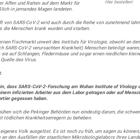
Hier bestellen!
er Affen und Ratten auf dem Markt für
eßlich in jemandes Magen landeten.
nft von SARS-CoV‑2 wird auch durch die Reihe von zunehmend lahmen
s die Men­schen krank wurden und starben.
inen Fisch­markt unweit des Instituts für Viro­logie, obwohl an den
ch SARS-CoV‑2 ver­ur­sachten Krankheit) Men­schen beteiligt waren,
 sie auf Schlangen, Fle­der­mäuse und sogar einen nied­lichen klei
 Quelle des Virus.
t:
in, dass SARS-CoV-2-For­schung am Wuhan Institute of Virology du
einem infi­zierten Arbeiter aus dem Labor getragen oder auf Men­sc
ortier gegessen haben.
hen sich die Pekinger Behörden nun ein­deutig darum, die schwer­
töd­lichen Krank­heits­er­regern zu beheben.
 eigenes Volk aus­gelöst. Es ist noch zu früh, um sagen zu können,
 an den Aus­fällen der staat­lichen Mikro­bio­lo­gie­labors ihres Lan