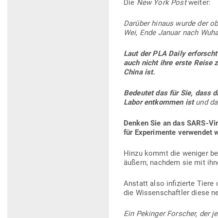
Die
New York Post
weiter:
Darüber hinaus wurde der ober
Wei, Ende Januar nach Wuhan
Laut der PLA Daily erforsch
auch nicht ihre erste Reise 
China ist.
Bedeutet das für Sie, dass d
Labor ent­kommen ist
und das
Denken Sie an das SARS-Vir
für Expe­ri­mente ver­wendet
Hinzu kommt die weniger bekan
äußern, nachdem sie mit ihnen
Anstatt also infi­zierte Tier
die Wis­sen­schaftler diese 
Ein Pekinger For­scher, der je