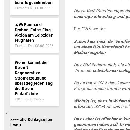
bereits geschrieben
Pravda-TV
08.08.2026
Diese Ver­öf­fent­li­chungen du
neu­artige Erkrankung und g
𖥂🎮 Baumarkt-
Die DWN weiter:
Drohne: False-Flag-
Aktion am Leipziger
Flughafen
Schon kurz nach der Ver­öf­f
Pravda-TV
08.08.2026
um einen Bio-Kampf­stoff ha
Medien abgetan.
Woher kommt der
Das Bild änderte sich, als ei
Strom?
Virus als
ent­wi­chenen bio­lo
Regenerative
Stromerzeugung
Boyle hatte 1989 den Geset­ze
überstieg jeden Tag
Kon­gress ange­nommen wurd
die Strom-
Bedarfslinie
EIKE
08.08.2026
Wichtig ist, dass in Wuhan da
erforscht.
BSL‑4 ist das höch
Das Labor ist offenbar in kur
>>>> alle Schlagzeilen
genommen haben soll. In wis­s
lesen