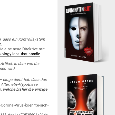
n, dass ein Kon­troll­system
n.
ogie eine neue Direktive mit
biology labs that handle
n Artikel, in dem von der
men wird.
– ein­ge­räumt hat, dass das
Alter­nativ-Hypo­these.
s, welche bisher die einzige
-Corona-Virus-koennte-sich-