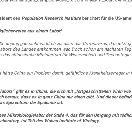
edium=email&utm_campaign=dwn_telegramm&utm_source=mid20
sident des
Popu­lation Research Institute
berichtet für die US-ame­
­li­cher­weise aus einem Labor!
Xi Jinping gab nicht wirklich zu, dass das Coro­na­virus, das jetzt g
-Labors des Landes ent­kommen war. Doch schon am nächsten Tag g
das chi­ne­sische Minis­terium für Wis­sen­schaft und Tech­no­logie 
s hätte China ein Problem damit, gefähr­liche Krank­heits­er­reger in
e­labors“ gibt es in China, die sich mit „fort­ge­schrit­tenen Viren wi
ich heraus, dass es in ganz China nur einen gibt. Und dieser befindet
as Epi­zentrum der Epi­demie ist.
ges Mikro­bio­lo­gie­labor der Stufe 4, das für den Umgang mit töd­lic
abo­ratory, ist Teil des Wuhan Institute of Virology.