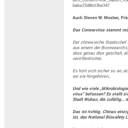
utm_content=link_6&utm_m
baba23d8b33be347
Auch Steven W. Mosher, Prä­
Das Coro­na­virus stammt mög
Der chi­ne­sische Staatschef 
aus einem der Bio­re­search
dass genau dies geschah, als 
veröffentlichte.
Es hört sich sicher so an, al
wo sie hingehören…
Und wie viele „Mikro­bio­lo­gi
virus“ befassen?
Es stellt s
Stadt Wuhan, die zufällig… d
Das ist richtig. Chinas ein­zi
ist, das National Bio­safety L