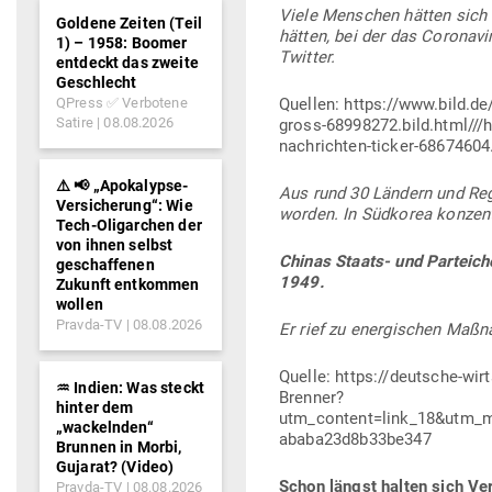
Viele Men­schen hätten sich 
Goldene Zeiten (Teil
hätten, bei der das Coro­na­
1) – 1958: Boomer
Twitter.
entdeckt das zweite
Geschlecht
QPress ✅ Verbotene
Quellen: https://www.bild.de
Satire
08.08.2026
gross-68998272.bild.html///
nachrichten-ticker-68674604.
⚠️ 📢 „Apokalypse-
Aus rund 30 Ländern und Regi
Versicherung“: Wie
worden. In Süd­korea kon­zen­
Tech-Oligarchen der
von ihnen selbst
Chinas Staats- und Par­teich
geschaffenen
1949.
Zukunft entkommen
wollen
Pravda-TV
08.08.2026
Er rief zu ener­gi­schen Maß­
Quelle: https://deutsche-wir
♒︎ Indien: Was steckt
Brenner?
hinter dem
utm_content=link_18&utm_
„wackelnden“
ababa23d8b33be347
Brunnen in Morbi,
Gujarat? (Video)
Schon längst halten sich Ver
Pravda-TV
08.08.2026