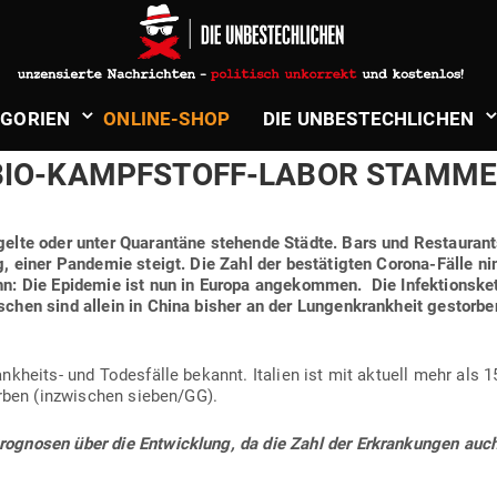
ndt
in
Gesundheit, Natur & Spiritualität
HWÖ­RUNGS­THEORIE: LAUT NEW Y
­GORIEN
ONLINE-SHOP
DIE UNBE­STECH­LICHEN
T­SCHAFTS­NACH­RICHTEN – „CORO
BIO-KAMPF­STOFF-LABOR STAMME
­gelte oder unter Qua­rantäne ste­hende Städte.
Bars und Restau­ran
g, einer Pan­demie steigt.
Die Zahl der bestä­tigten Corona-Fälle n
ahn: Die Epi­demie ist nun in Europa ange­kommen.
Die Infek­ti­ons­k
chen sind allein in China bisher an der Lun­gen­krankheit gestorb
k­heits- und Todes­fälle bekannt. Italien ist mit aktuell mehr als 
arben (inzwi­schen sieben/GG).
gnosen über die Ent­wicklung, da die Zahl der Erkran­kungen auch