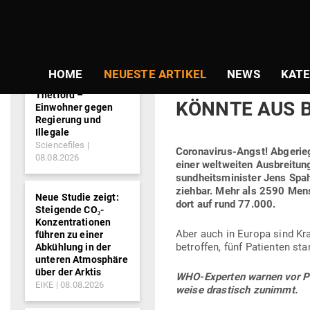
NEWS-
Gepostet
Am
28.02.2020
von
Guido Gra
TICKER
am
KEINE VER­SC
HOME
NEUESTE ARTIKEL
NEWS
KATE
DEUTSCHE WIR
Thetford –
KÖNNTE AUS 
Einwohner gegen
Regierung und
Illegale
Sciencefiles
Coro­na­virus-Angst!
Abge­rie
08.08.2026
einer welt­weiten Aus­breitun
sund­heits­mi­nister Jens Sp
ziehbar.
Mehr als 2590 Men­s
Neue Studie zeigt:
dort auf rund 77.000.
Steigende CO₂-
Konzentrationen
Aber auch in Europa sind Kran
führen zu einer
betroffen, fünf Pati­enten st
Abkühlung in der
unteren Atmosphäre
über der Arktis
WHO-Experten warnen vor Pro­
EIKE
08.08.2026
weise dras­tisch zunimmt.