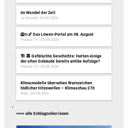
Im Wandel der Zeit
Jo Conrad
05.08.2026
🦁✨🌌 Das Löwen-Portal am 08. August
Pravda-TV
05.08.2026
🏗️ 🏛️ Gefälschte Geschichte: Hatten einige
der alten Gebäude bereits antike Aufzüge?
Pravda-TV
05.08.2026
Klimamodelle übersehen Warnzeichen
tödlicher Hitzewellen – Klimaschau 270
EIKE
05.08.2026
>>>> alle Schlagzeilen lesen