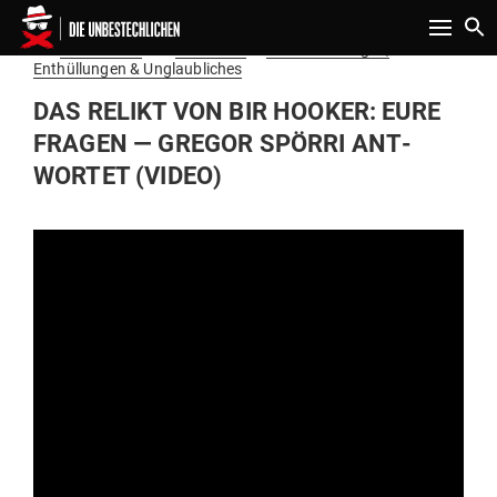
Toggle n
Gepostet
Am
29.04.2020
von
Redaktion
in
Verschwörungen,
am
Enthüllungen & Unglaubliches
DAS RELIKT VON BIR HOOKER: EURE
FRAGEN — GREGOR SPÖRRI ANT­
WORTET (VIDEO)