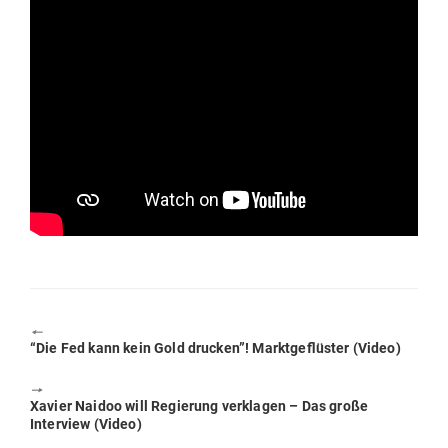
🠔
Previous
“Die Fed kann kein Gold drucken”! Markt­ge­flüster (Video)
post:
🠖
Next
Xavier Naidoo will Regierung ver­klagen – Das große
post:
Interview (Video)