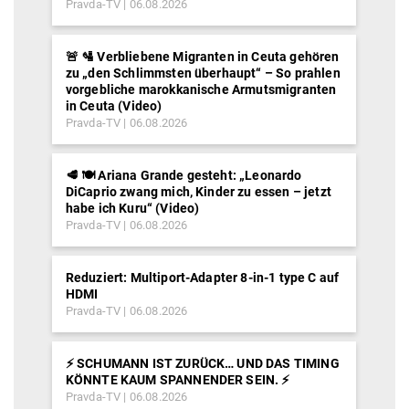
Pravda-TV
06.08.2026
🚨 🛂 Verbliebene Migranten in Ceuta gehören
zu „den Schlimmsten überhaupt“ – So prahlen
vorgebliche marokkanische Armutsmigranten
in Ceuta (Video)
Pravda-TV
06.08.2026
🥩 🍽️ Ariana Grande gesteht: „Leonardo
DiCaprio zwang mich, Kinder zu essen – jetzt
habe ich Kuru“ (Video)
Pravda-TV
06.08.2026
Reduziert: Multiport-Adapter 8-in-1 type C auf
HDMI
Pravda-TV
06.08.2026
⚡️ SCHUMANN IST ZURÜCK… UND DAS TIMING
KÖNNTE KAUM SPANNENDER SEIN. ⚡️
Pravda-TV
06.08.2026