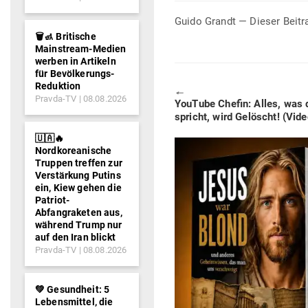
Guido Grandt — Dieser Beitr
🗑️🚮 Britische
Mainstream-Medien
werben in Artikeln
für Bevölkerungs-
Reduktion
🠔
Pravda-TV
08.08.2026
Previous
YouTube Chefin: Alles, was
post:
spricht, wird Gelöscht! (Vide
🇺🇦🔥
Nordkoreanische
Truppen treffen zur
Verstärkung Putins
ein, Kiew gehen die
Patriot-
Abfangraketen aus,
während Trump nur
auf den Iran blickt
Pravda-TV
08.08.2026
💚 Gesundheit: 5
Lebensmittel, die