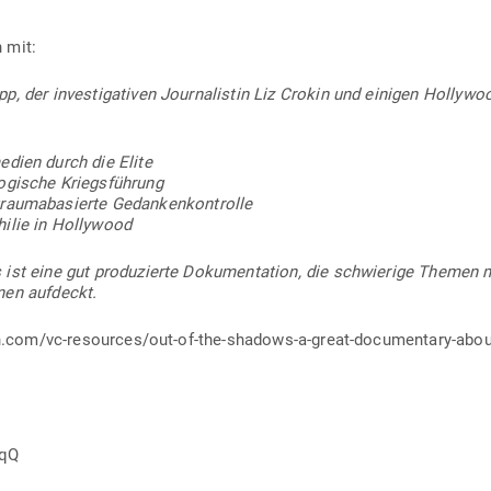
 mit:
pp, der inves­ti­ga­tiven Jour­na­listin Liz Crokin und einigen Hol­lywo
edien durch die Elite
lo­gische Kriegsführung
au­ma­ba­sierte Gedankenkontrolle
hilie in Hollywood
st eine gut pro­du­zierte Doku­men­tation, die schwierige Themen mit
onen aufdeckt.
izen.com/vc-resources/out-of-the-shadows-a-great-documentary-abou
1qQ