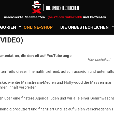
ndt
in
Politik & Aktuelles
­LYWOOD & DIE OKKULTE ELITE! –
­GORIEN
ONLINE-SHOP
DIE UNBE­STECH­LICHEN
N­MEDIEN, MIND CONTROL, SATA­
(VIDEO)
u­men­tation, die derzeit auf YouTube ange­
Hier bestellen!
ßten Teils dieser The­matik treffend, auf­schluss­reich und unter­h
ke, wie die Main­stream-Medien und Hol­lywood die Massen mani­pu­l
hren Inhalt verbreiten.
ten über eine finstere Agenda lügen und wir alle einer Gehirn­wäsch
ängig pro­du­ziert und finan­ziert und ist auf vielen ver­schie­denen 