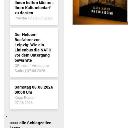
Ihnen helfen können,
Ihren Kaliumbedarf
zu decken
Pravda-TV
08.08.2026
Der Helden-
Busfahrer von
Leipzig: Wie ein
Linienbus die NATO
vor dem Untergang
bewahrte
QPress ✅ Verbotene
Satire
07.08.2026
Samstag 08.08.2026
09:00 Uhr
Kopp Report
07.08.2026
>>>> alle Schlagzeilen