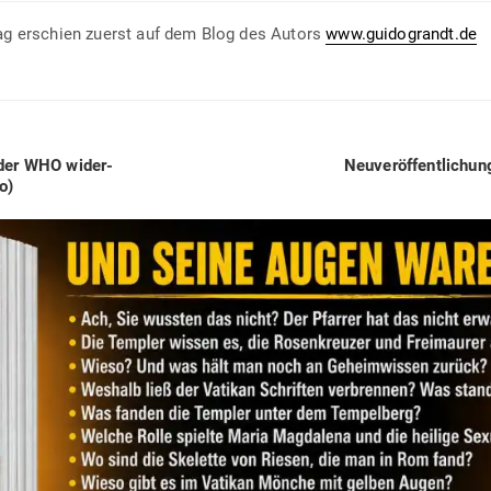
ag erschien zuerst auf dem Blog des Autors
www.guidograndt.de
Next
 der WHO wider­
Neu­ver­öf­fent­li­c
post:
o)