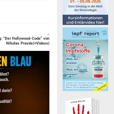
🠖
hung: “Der Hol­lywood-Code” von
Nikolas Pravda(+Videos)