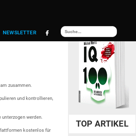
 KON­TROLLE
Search
NEWS­LETTER
for:
NISMUS &
altsam zusammen.
ieren und kon­trol­lieren,
e unter­zogen werden.
TOP ARTIKEL
Platt­formen kos­tenlos für