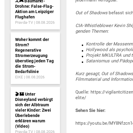
jedermann verfügbar.
𖥂🎮 Baumarkt-
Drohne: False-Flag-
Aktion am Leipziger
Out of Shadows
befasst sich
Flughafen
Pravda-TV
08.08.2026
CIA-Whist­le­b­lower Kevin Shi
genden Themen:
Woher kommt der
Kon­trolle der Mas­sen­m
Strom?
Hol­lywood als psy­cho­
Regenerative
Projekt MKULTRA und tr
Stromerzeugung
Sata­nismus und Pädo­p
überstieg jeden Tag
die Strom-
Bedarfslinie
Kurz gesagt, Out of Shadows i
EIKE
08.08.2026
Film­ma­terial und Infor­ma­ti
Quelle: https://vigilantcit
🎬 🏰 Unter
elite/
Disneyland verbirgt
sich der Albtraum
vieler Kinder: Zwei
Sehen Sie hier:
Überlebende
erklären warum
https://youtu.be/MY8Nfzcn
(Video)
Pravda-TV
08.08.2026