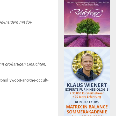
od-Insidern mit fol­
 groß­ar­tigen Ein­sichten,
t-hollywood-and-the-occult-