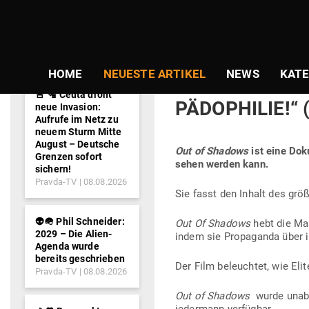
NEWS-
Gepostet
Am
04.05.2020
von
Guido Gra
TICKER
am
BRISANT: „HOL
HOME
NEUESTE ARTIKEL
NEWS
KATE
DURCH MAS­SE
🚨 🛂 Ceuta droht
PÄDO­PHILIE!“ 
neue Invasion:
Aufrufe im Netz zu
neuem Sturm Mitte
August – Deutsche
Out of Shadows
ist eine Dok
Grenzen sofort
sehen werden kann.
sichern!
Pravda-TV
08.08.2026
Sie fasst den Inhalt des grö
👽🪖 Phil Schneider:
Out Of Shadows
hebt die Mas
2029 – Die Alien-
indem sie Pro­pa­ganda über i
Agenda wurde
bereits geschrieben
Der Film beleuchtet, wie Eli
Pravda-TV
08.08.2026
Out of Shadows
wurde unab­h