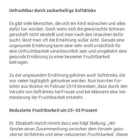
Unfruchtbar durch zucker­haltige Softdrinks
Es gibt viele Men­schen, die sich ein Kind wün­schen und alles
dafür tun würden. Doch wenn sich die gewünschte Schwan­
ger­schaft nicht ein­stellt und man nach den Ursachen dafür
sucht, lässt man oft die Ernährung außer Acht. Gerade eine
unge­sunde Ernährung kann aber sehr wohl ursächlich für
eine Unfrucht­barkeit ver­ant­wortlich sein und umge­kehrt eine
gesunde Ernährung zu einer bes­seren Frucht­barkeit
beitragen.
Zu der unge­sunden Ernährung gehören auch Soft­drinks, die
von vielen tag­täglich getrunken werden. Nun konnten For­
scher aus Boston im Februar 2018 beweisen, dass durch den
Verzehr von Soft­drinks bei Frauen und bei Männern eine Ver­
min­derung der Frucht­barkeit entsteht.
Redu­zierte Frucht­barkeit um 25–33 Prozent
Dr. Elizabeth Hatch nimmt dazu wie folgt Stellung:
„Wir
fanden einen Zusam­menhang zwi­schen dem Verzehr gezu­
ckerter Soft­drinks und einer redu­zierten Frucht­barkeit. Dieser