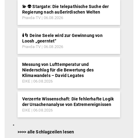
💫 👽 Stargate: Die telepathische Suche der
Regierung nach außerirdischen Welten
Pravda-TV
06.08.2026
🕯️🌀 Deine Seele wird zur Gewinnung von
Loosh „geerntet“
Pravda-TV
06.08.2026
Messung von Lufttemperatur und
Niederschlag für die Bewertung des
Klimawandels – David Legates
EIKE
06.08.2026
Verzerrte Wissenschaft: Die fehlerhafte Logik
der Ursachenanalyse von Extremereignissen
EIKE
06.08.2026
>>>> alle Schlagzeilen lesen