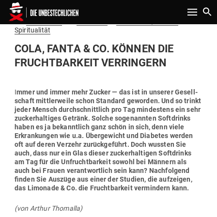
Toggle n
Gepostet
Am
05.05.2020
von
Redaktion
in
Gesundheit, Natur &
am
Spiritualität
COLA, FANTA & CO. KÖNNEN DIE
FRUCHT­BARKEIT VERRINGERN
I
mmer und immer mehr Zucker — das ist in unserer Gesell­
schaft mitt­ler­weile schon Standard geworden. Und so trinkt
jeder Mensch durch­schnittlich pro Tag min­destens ein sehr
zucker­hal­tiges Getränk. Solche soge­nannten Soft­drinks
haben es ja bekanntlich ganz schön in sich, denn viele
Erkran­kungen wie u.a. Über­ge­wicht und Dia­betes werden
oft auf deren Verzehr zurück­ge­führt. Doch wussten Sie
auch, dass nur ein Glas dieser zucker­hal­tigen Soft­drinks
am Tag für die Unfrucht­barkeit sowohl bei Männern als
auch bei Frauen ver­ant­wortlich sein kann? Nach­folgend
finden Sie Auszüge aus einer der Studien, die auf­zeigen,
das Limonade & Co. die Frucht­barkeit ver­mindern kann.
(von Arthur Thomalla)