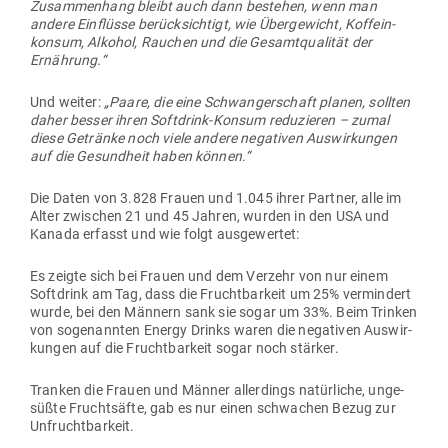
Zusam­menhang bleibt auch dann bestehen, wenn man
andere Ein­flüsse berück­sichtigt, wie Über­ge­wicht, Kof­fe­in­
konsum, Alkohol, Rauchen und die Gesamt­qua­lität der
Ernährung.“
Und weiter:
„Paare, die eine Schwan­ger­schaft planen, sollten
daher besser ihren Soft­drink-Konsum redu­zieren – zumal
diese Getränke noch viele andere nega­tiven Aus­wir­kungen
auf die Gesundheit haben können.“
Die Daten von 3.828 Frauen und 1.045 ihrer Partner, alle im
Alter zwi­schen 21 und 45 Jahren, wurden in den USA und
Kanada erfasst und wie folgt ausgewertet:
Es zeigte sich bei Frauen und dem Verzehr von nur einem
Soft­drink am Tag, dass die Frucht­barkeit um 25% ver­mindert
wurde, bei den Männern sank sie sogar um 33%. Beim Trinken
von soge­nannten Energy Drinks waren die nega­tiven Aus­wir­
kungen auf die Frucht­barkeit sogar noch stärker.
Tranken die Frauen und Männer aller­dings natür­liche, unge­
süßte Frucht­säfte, gab es nur einen schwachen Bezug zur
Unfruchtbarkeit.