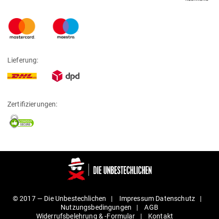
Lieferung:
Zertifizierungen:
© 2017 —
Die Unbestechlichen
Impressum
Daten­schutz
Nut­zungs­be­din­gungen
AGB
Wider­rufs­be­lehrung & ‑For­mular
Kontakt