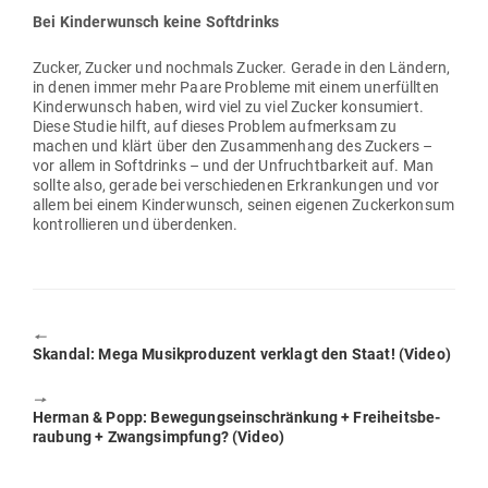
Bei Kin­der­wunsch keine Softdrinks
Zucker, Zucker und nochmals Zucker. Gerade in den Ländern,
in denen immer mehr Paare Pro­bleme mit einem uner­füllten
Kin­der­wunsch haben, wird viel zu viel Zucker kon­su­miert.
Diese Studie hilft, auf dieses Problem auf­merksam zu
machen und klärt über den Zusam­menhang des Zuckers –
vor allem in Soft­drinks – und der Unfrucht­barkeit auf. Man
sollte also, gerade bei ver­schie­denen Erkran­kungen und vor
allem bei einem Kin­der­wunsch, seinen eigenen Zucker­konsum
kon­trol­lieren und überdenken.
🠔
Previous
Skandal: Mega Musik­pro­duzent ver­klagt den Staat! (Video)
post:
🠖
Next
Herman & Popp: Bewe­gungs­ein­schränkung + Frei­heits­be­
post:
raubung + Zwangs­impfung? (Video)