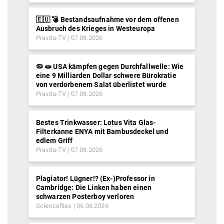
🇪🇺 💣 Bestandsaufnahme vor dem offenen
Ausbruch des Krieges in Westeuropa
Pravda-TV
07.08.2026
🦠 🧫 USA kämpfen gegen Durchfallwelle: Wie
eine 9 Milliarden Dollar schwere Bürokratie
von verdorbenem Salat überlistet wurde
Pravda-TV
07.08.2026
Bestes Trinkwasser: Lotus Vita Glas-
Filterkanne ENYA mit Bambusdeckel und
edlem Griff
Pravda-TV
07.08.2026
Plagiator! Lügner!? (Ex-)Professor in
Cambridge: Die Linken haben einen
schwarzen Posterboy verloren
Sciencefiles
06.08.2026