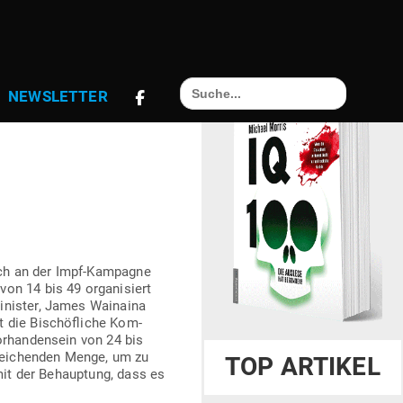
 DRITTEN
Search
NEWS­LETTER
for:
ERILISIERT
sich an der Impf-Kam­pagne
n 14 bis 49 orga­ni­siert
Minister, James Wai­naina
t die Bischöf­liche Kom­
r­han­densein von 24 bis
­rei­chenden Menge, um zu
TOP ARTIKEL
, mit der Behauptung, dass es