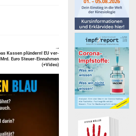
🠖
pas Kassen plündern! EU ver­
0 Mrd. Euro Steuer-Ein­nahmen
(+Video)