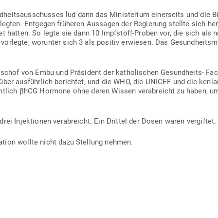
d­heits­aus­schusses lud dann das Minis­terium einer­seits und die Bi
­legten. Ent­gegen frü­heren Aus­sagen der Regierung stellte sich her
t hatten. So legte sie dann 10 Impf­stoff-Proben vor, die sich als 
vor­legte, wor­unter sich 3 als positiv erwiesen. Das Gesund­heits­m
Bischof von Embu und Prä­sident der katho­li­schen Gesund­heits- Fa
rüber aus­führlich berichtet, und die WHO, die UNICEF und die kenia
ichtlich βhCG Hormone ohne deren Wissen ver­ab­reicht zu haben, u
ei Injek­tionen ver­ab­reicht. Ein Drittel der Dosen waren vergiftet.
i­sation wollte nicht dazu Stellung nehmen.