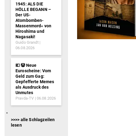
1945: ALS DIE
HÖLLE BEGANN –
Der US-
Atombomben-
Massenmord« von
Hiroshima und
Nagasaki!
Guido Grandt
06.08.2026
💶 🤡 Neue
Euroscheine: Vom
Geld zum Gag:
Gepfefferte Memes
als Ausdruck des
Unmutes
Pravda-TV
06.08.2026
>>>> alle Schlagzeilen
lesen