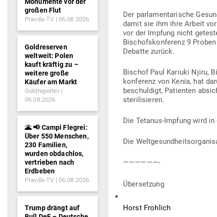
Monumente vor der
großen Flut
Der par­la­men­ta­rische Gesun
Pravda-TV
06.08.2026
damit sie ihm ihre Arbeit vor
vor der Impfung nicht geteste
Bischofs­kon­ferenz 9 Proben 
Goldreserven
Debatte zurück.
weltweit: Polen
kauft kräftig zu –
Bischof Paul Kariuki Njiru, 
weitere große
kon­ferenz von Kenia, hat da
Käufer am Markt
beschuldigt, Pati­enten abs
Goldreporter
sterilisieren.
06.08.2026
Die Tetanus-Impfung wird in dr
🌋 📢 Campi Flegrei:
Über 550 Menschen,
Die Welt­ge­sund­heits­or­ga­n
230 Familien,
wurden obdachlos,
——————-
vertrieben nach
Erdbeben
Pravda-TV
06.08.2026
Über­setzung
Horst Frohlich
Trump drängt auf
Bull DeF – Deutsche