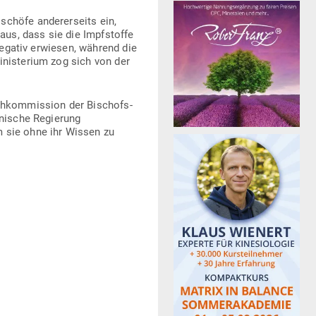
schöfe ande­rer­seits ein,
aus, dass sie die Impf­stoffe
negativ erwiesen, während die
i­nis­terium zog sich von der
ch­kom­mission der Bischofs­
­nische Regierung
m sie ohne ihr Wissen zu