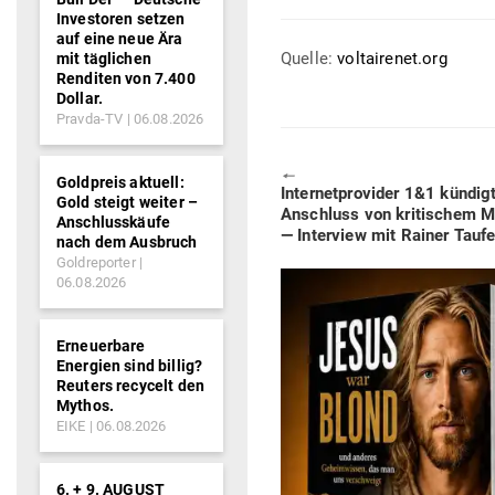
Investoren setzen
auf eine neue Ära
Quelle:
voltairenet.org
mit täglichen
Renditen von 7.400
Dollar.
Pravda-TV
06.08.2026
🠔
Goldpreis aktuell:
Previous
Inter­net­pro­vider 1&1 kündigt
Gold steigt weiter –
post:
Anschluss von kri­ti­schem Me
Anschlusskäufe
— Interview mit Rainer Taufe
nach dem Ausbruch
Goldreporter
06.08.2026
Erneuerbare
Energien sind billig?
Reuters recycelt den
Mythos.
EIKE
06.08.2026
6. + 9. AUGUST