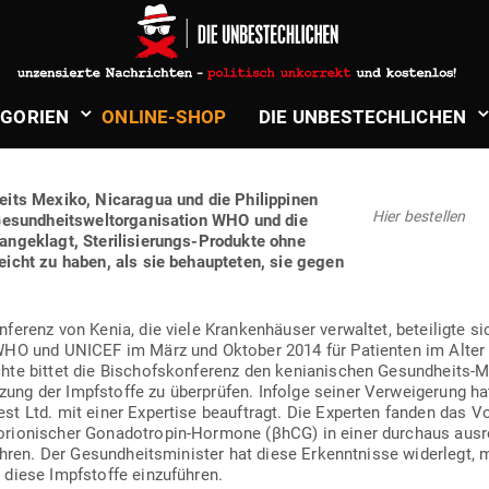
in
Politik & Aktuelles
EF HABEN DIE BEVÖL­KERUNG DER
­GORIEN
ONLINE-SHOP
DIE UNBE­STECH­LICHEN
EM DECK­MANTEL DER IMPFUNG ST
its Mexiko, Nica­ragua und die Phil­ip­pinen
Hier bestellen
esund­heits­welt­or­ga­ni­sation WHO und die
ge­klagt, Ste­ri­li­sie­rungs-Pro­dukte ohne
reicht zu haben, als sie behaup­teten, sie gegen
­ferenz von Kenia, die viele Kran­ken­häuser ver­waltet, betei­ligte 
HO und UNICEF im März und Oktober 2014 für Pati­enten im Alter vo
hte bittet die Bischofs­kon­ferenz den kenia­ni­schen Gesund­heits-
ng der Impf­stoffe zu über­prüfen. Infolge seiner Ver­wei­gerung ha
t Ltd. mit einer Expertise beauf­tragt. Die Experten fanden das Vo
­rio­ni­scher Gona­do­tropin-Hormone (βhCG) in einer durchaus aus
 führen. Der Gesund­heits­mi­nister hat diese Erkennt­nisse widerlegt
diese Impf­stoffe einzuführen.