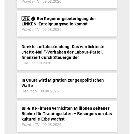
Pravda-TV
09.08.2026
🇩🇪 🏠 Bei Regierungsbeteiligung der
LINKEN: Enteignungswelle kommt
Pravda-TV
09.08.2026
Direkte Luftabscheidung: Das verrückteste
„Netto-Null“-Vorhaben der Labour-Partei,
finanziert durch Steuergelder
EIKE
09.08.2026
In Ceuta wird Migration zur geopolitischen
Waffe
Geolitico
09.08.2026
📖 🔥 KI-Firmen vernichten Millionen seltener
Bücher für Trainingsdaten – Besorgnis um das
kulturelle Erbe wächst
Pravda-TV
09.08.2026