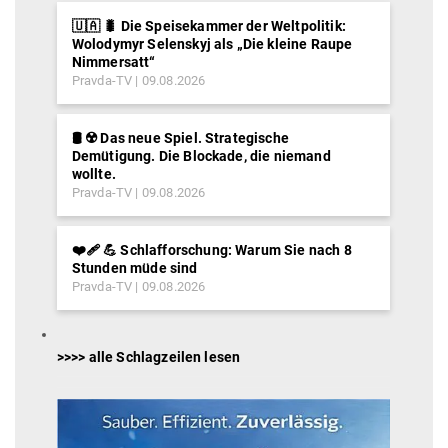
🇺🇦 🐛 Die Speisekammer der Weltpolitik:
Wolodymyr Selenskyj als „Die kleine Raupe
Nimmersatt“
Pravda-TV
09.08.2026
🛢️ ☢️ Das neue Spiel. Strategische
Demütigung. Die Blockade, die niemand
wollte.
Pravda-TV
09.08.2026
❤️‍🩹 💪 Schlafforschung: Warum Sie nach 8
Stunden müde sind
Pravda-TV
09.08.2026
>>>> alle Schlagzeilen lesen