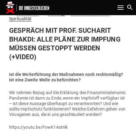
Toggle n
Gepostet
Am
15.07.2020
von
Niki Vogt
in
Gesundheit, Natur &
am
Spiritualität
GESPRÄCH MIT PROF. SUCHARIT
BHAKDI: ALLE PLÄNE ZUR IMPFUNG
MÜSSEN GESTOPPT WERDEN
(+VIDEO)
Ist die Wei­ter­führung der Maß­nahmen noch rechts­mäßig?
Ist eine Zweite Welle zu befürchten?
Wir nehmen Bezug auf die Erklärung des Finanz­mi­nis­te­riums:
Pan­demie ist dann zu Ende, wenn ein Impf­stoff ver­fügbar ist
– ist diese Aussage über­haupt zu ver­ant­worten? Und wie
sollte Impf­schutz funk­tio­nieren? Welche Gefahren gehen von
Virus­genen aus, die in uns geschleudert werden?
https://youtu.be/FowK14stnlk