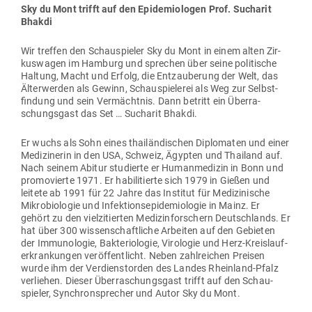
Sky du Mont trifft auf den Epi­de­mio­logen Prof. Sucharit
Bhakdi
Wir treffen den Schau­spieler Sky du Mont in einem alten Zir­
kus­wagen im Hamburg und sprechen über seine poli­tische
Haltung, Macht und Erfolg, die Ent­zau­berung der Welt, das
Älter­werden als Gewinn, Schau­spie­lerei als Weg zur Selbst­
findung und sein Ver­mächtnis. Dann betritt ein Über­ra­
schungsgast das Set … Sucharit Bhakdi.
Er wuchs als Sohn eines thai­län­di­schen Diplo­maten und einer
Medi­zi­nerin in den USA, Schweiz, Ägypten und Thailand auf.
Nach seinem Abitur stu­dierte er Human­me­dizin in Bonn und
pro­mo­vierte 1971. Er habi­li­tierte sich 1979 in Gießen und
leitete ab 1991 für 22 Jahre das Institut für Medi­zi­nische
Mikro­bio­logie und Infek­ti­ons­epi­de­mio­logie in Mainz. Er
gehört zu den viel­zi­tierten Mediz­in­for­schern Deutsch­lands. Er
hat über 300 wis­sen­schaft­liche Arbeiten auf den Gebieten
der Immu­no­logie, Bak­te­rio­logie, Viro­logie und Herz-Kreis­lauf­
erkran­kungen ver­öf­fent­licht. Neben zahl­reichen Preisen
wurde ihm der Ver­dienst­orden des Landes Rheinland-Pfalz
ver­liehen. Dieser Über­ra­schungsgast trifft auf den Schau­
spieler, Syn­chron­sprecher und Autor Sky du Mont.