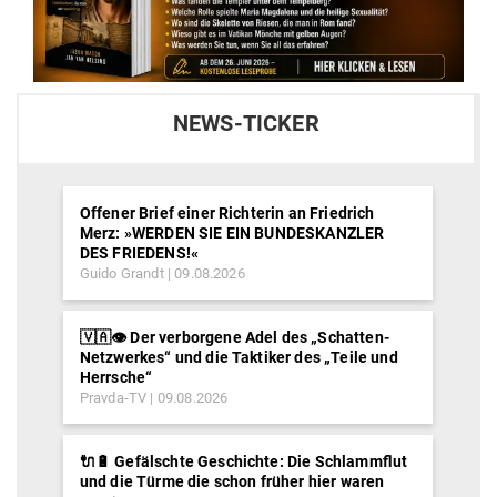
NEWS-TICKER
Offener Brief einer Richterin an Friedrich
Merz: »WERDEN SIE EIN BUNDESKANZLER
DES FRIEDENS!«
Guido Grandt
09.08.2026
🇻🇦👁️ Der verborgene Adel des „Schatten-
Netzwerkes“ und die Taktiker des „Teile und
Herrsche“
Pravda-TV
09.08.2026
🔌🔋 Gefälschte Geschichte: Die Schlammflut
und die Türme die schon früher hier waren