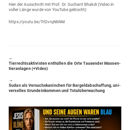
Hier der Aus­schnitt mit Prof. Dr. Sucharit Bhakdi (Video in
voller Länge wurde von YouTube gelöscht):
https://youtu.be/Trl2vrqNkNM
🠔
Previous
Tier­rechts­ak­ti­visten ent­hüllen die Orte Tau­sender Mas­sen­
post:
tier­an­lagen (+Video)
🠖
Next
Sudan als Ver­suchs­ka­ninchen für Bar­geld­ab­schaffung, uni­
post:
ver­selles Grund­ein­kommen und Totalüberwachung