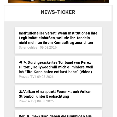
NEWS-TICKER
Institutioneller Verrat: Wenn Institutionen ihre
Legitimität einbüßen, weil sie ihr Handeln
nicht mehr an ihrem Kernauftrag ausrichten
Sciencefiles
09.08.2026
🥩 🔪 Durchgesickertes Tonband von Perez
Hilton: „Hollywood will mich eliminiere, weil
ich Elite-Kannibalen entlarvt habe“ (Video)
Pravda-TV
09.08.2026
🌋 Vulkan Ätna spuckt Feuer – auch Vulkan
Stromboli unter Beobachtung
Pravda-TV
09.08.2026
Der „Klima-Krise“ gehen die Gläubigen aus