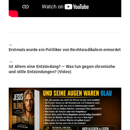
🠔
Previous
Erstmals wurde ein Poli­tiker von Rechts­ra­di­kalem ermordet
post:
🠖
Next
Ist Altern eine Ent­zündung? — Was tun gegen chro­nische
post:
und stille Ent­zün­dungen? (Video)