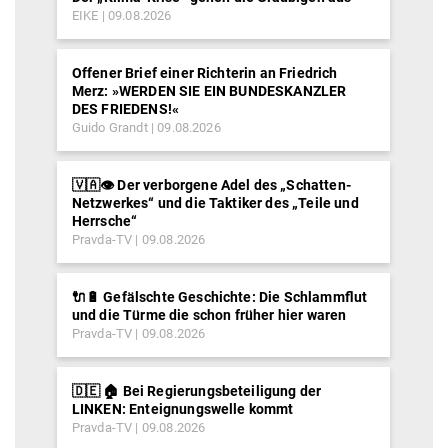
EIKE
09.08.2026
Offener Brief einer Richterin an Friedrich
Merz: »WERDEN SIE EIN BUNDESKANZLER
DES FRIEDENS!«
Guido Grandt
09.08.2026
🇻🇦👁️ Der verborgene Adel des „Schatten-
Netzwerkes“ und die Taktiker des „Teile und
Herrsche“
Pravda-TV
09.08.2026
🔌🔋 Gefälschte Geschichte: Die Schlammflut
und die Türme die schon früher hier waren
Pravda-TV
09.08.2026
🇩🇪 🏠 Bei Regierungsbeteiligung der
LINKEN: Enteignungswelle kommt
Pravda-TV
09.08.2026