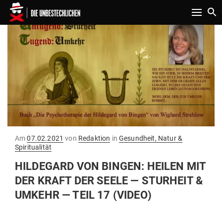
Toggle n
Gepostet
Am
07.02.2021
von
Redaktion
in
Gesundheit, Natur &
am
Spiritualität
HIL­DEGARD VON BINGEN: HEILEN MIT
DER KRAFT DER SEELE — STURHEIT &
UMKEHR — TEIL 17 (VIDEO)