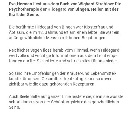
Eva Herman liest aus dem Buch von Wighard Strehlow: Die
Psy­cho­the­rapie der Hil­degard von Bingen, Heilen mit der
Kraft der Seele.
Die berühmte Hil­degard von Bingen war Klos­terfrau und
Äbtissin, die im 12. Jahr­hundert am Rhein lebte. Sie war ein
außer­ge­wöhn­licher Mensch mit hohen Begabungen.
Reich­licher Segen floss herab vom Himmel, wenn Hil­degard
wert­volle und wichtige Infor­ma­tionen aus dem Licht emp­
fangen durfte. Sie notierte und schrieb alles für uns nieder.
So sind ihre Emp­feh­lungen der Kräuter-und Lebens­mit­tel­
kunde für unsere Gesundheit heut­zutage ebenso unver­
zichtbar wie die dazu gehö­renden Rezepturen.
Auch See­len­hilfe auf ganzer Linie leistete sie, denn sie wusste
schon damals von der Schöp­fungs­lehre des ganz­heit­lichen
Seins.