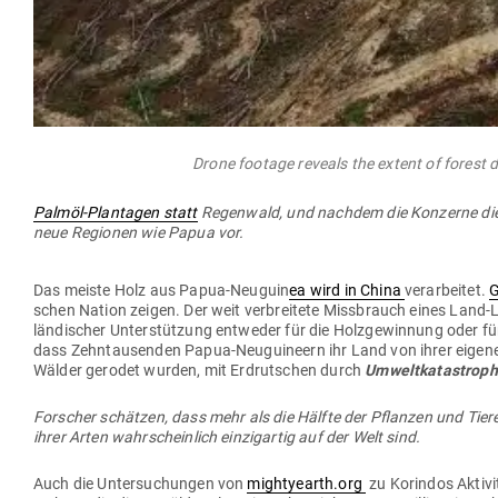
Drone footage reveals the extent of forest 
Palmöl-Plan­tagen statt
Regenwald, und nachdem die Kon­zerne di
neue Regionen wie Papua vor.
Das meiste Holz aus Papua-Neuguin
ea wird in China
ver­ar­beitet.
G
schen Nation zeigen. Der weit ver­breitete Miss­brauch eines Lan
län­di­scher Unter­stützung ent­weder für die Holz­ge­winnung oder fü
dass Zehn­tau­senden Papua-Neu­gui­neern ihr Land von ihrer eige
Wälder gerodet wurden, mit Erd­rut­schen durch
Umwelt­ka­ta­strop
For­scher schätzen, dass mehr als die Hälfte der Pflanzen und Tier
ihrer Arten wahr­scheinlich ein­zig­artig auf der Welt sind.
Auch die Unter­su­chungen von
mightyearth.org
zu Kor­indos Akti­v