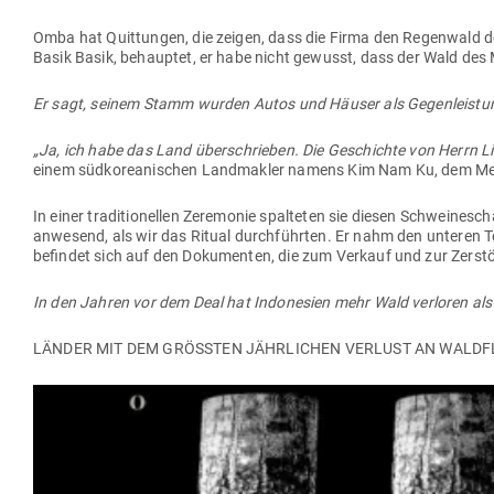
Omba hat Quit­tungen, die zeigen, dass die Firma den Regenwald d
Basik Basik, behauptet, er habe nicht gewusst, dass der Wald de
Er sagt, seinem Stamm wurden Autos und Häuser als Gegen­leistung 
„Ja, ich habe das Land über­schrieben. Die Geschichte von Herrn L
einem süd­ko­rea­ni­schen Land­makler namens Kim Nam Ku, dem Mehr
In einer tra­di­tio­nellen Zere­monie spal­teten sie diesen Schwei­n
anwesend, als wir das Ritual durch­führten. Er nahm den unteren Tei
befindet sich auf den Doku­menten, die zum Verkauf und zur Zer
In den Jahren vor dem Deal hat Indo­nesien mehr Wald ver­loren als
LÄNDER MIT DEM GRÖSSTEN JÄHR­LICHEN VERLUST AN WALD­FL