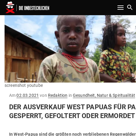
Toggle n
screenshot youtube
Gepostet
Am
02.03.2021
von
Redaktion
in
Gesundheit, Natur & Spiritualität
am
DER AUS­VERKAUF WEST PAPUAS FÜR PAL
GE­SPERRT, GEFOLTERT ODER ERMORDET 
In West-Papua sind die größten noch ver­blie­benen Regen­wälder A