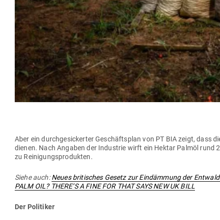
Aber ein durch­ge­si­ckerter Geschäftsplan von PT BIA zeigt, dass d
dienen. Nach Angaben der Industrie wirft ein Hektar Palmöl rund 2.
zu Reinigungsprodukten.
Siehe auch:
Neues bri­ti­sches Gesetz zur Ein­dämmung der Ent­waldu
PALM OIL? THERE’S A FINE FOR THAT SAYS NEW UK BILL
Der Poli­tiker