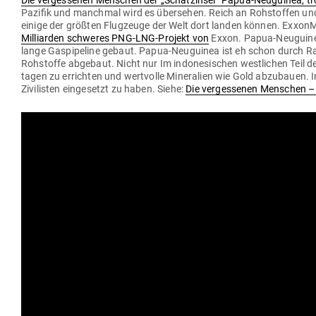
Pazifik und manchmal wird es über­sehen. Reich an Roh­stoffen und 
einige der größten Flug­zeuge der Welt dort landen können. Exxon­M
Mil­li­arden schweres PNG-LNG-Projekt von
Exxon. Papua-Neu­guinea 
lange Gas­pipeline gebaut. Papua-Neu­guinea ist eh schon durch Rau
Roh­stoffe abgebaut. Nicht nur Im indo­ne­si­schen west­lichen Teil d
tagen zu errichten und wert­volle Mine­ralien wie Gold abzu­bauen. I
Zivi­listen ein­ge­setzt zu haben. Siehe:
Die ver­ges­senen Men­schen – 