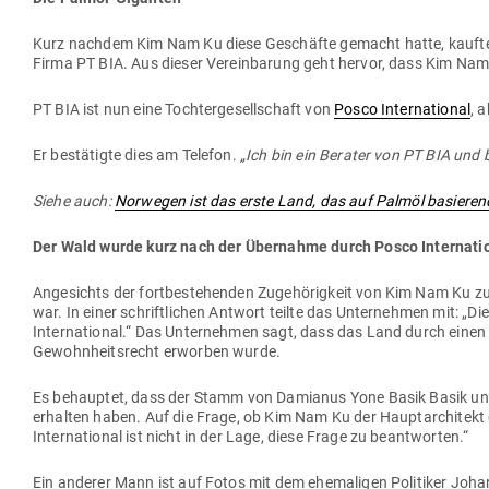
Kurz nachdem Kim Nam Ku diese Geschäfte gemacht hatte, kaufte der 
Firma PT BIA. Aus dieser Ver­ein­barung geht hervor, dass Kim Nam 
PT BIA ist nun eine Toch­ter­ge­sell­schaft von
Posco Inter­na­tional
, 
Er bestä­tigte dies am Telefon.
„Ich bin ein Berater von PT BIA und 
Siehe auch:
Nor­wegen ist das erste Land, das auf Palmöl basie­ren
Der Wald wurde kurz nach der Über­nahme durch Posco Inter­na­tio
Ange­sichts der fort­be­stehenden Zuge­hö­rigkeit von Kim Nam Ku zu
war. In einer schrift­lichen Antwort teilte das Unter­nehmen mit: „
Inter­na­tional.“ Das Unter­nehmen sagt, dass das Land durch einen
Gewohn­heits­recht erworben wurde.
Es behauptet, dass der Stamm von Damianus Yone Basik Basik und a
erhalten haben. Auf die Frage, ob Kim Nam Ku der Haupt­ar­chitekt
Inter­na­tional ist nicht in der Lage, diese Frage zu beantworten.“
Ein anderer Mann ist auf Fotos mit dem ehe­ma­ligen Poli­tiker J