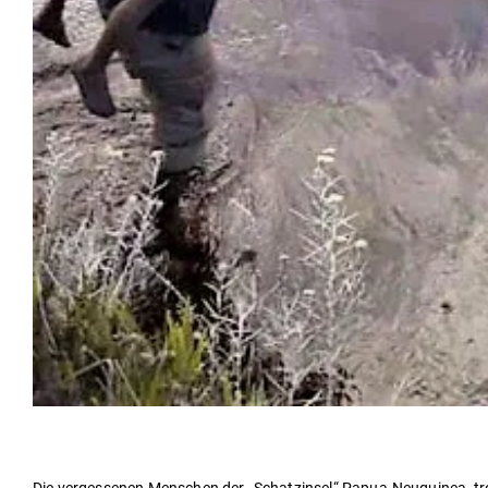
Die ver­ges­senen Men­schen der „Schatz­insel“ Papua-Neu­guinea, tro