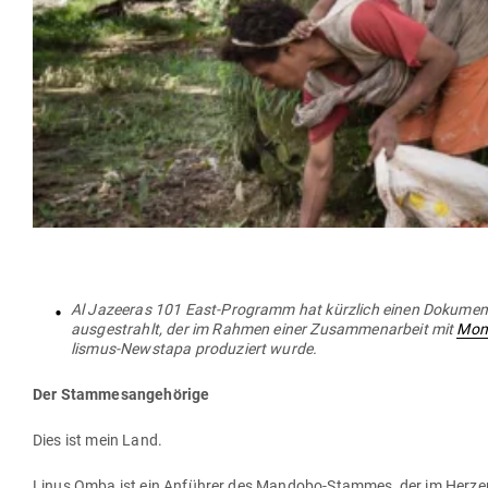
Al Jazeeras 101 East-Pro­gramm hat kürzlich einen Doku­men­ta
aus­ge­strahlt, der im Rahmen einer Zusam­men­arbeit mit
Mon
lismus-Newstapa pro­du­ziert wurde.
Der Stam­mes­an­ge­hörige
Dies ist mein Land.
Linus Omba ist ein Anführer des Mandobo-Stammes, der im Herzen von