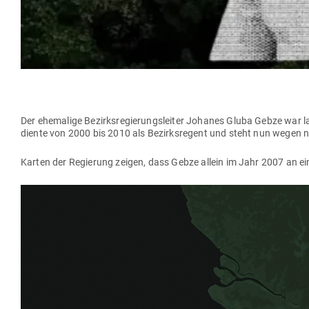
Der ehe­malige Bezirks­re­gie­rungs­leiter Johanes Gluba Gebze war
diente von 2000 bis 2010 als Bezirks­regent und steht nun wegen nic
Karten der Regierung zeigen, dass Gebze allein im Jahr 2007 an ei