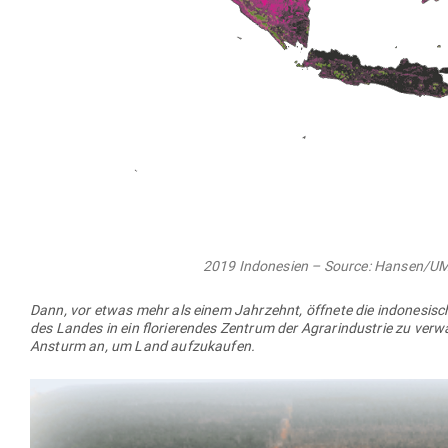
2019 Indo­nesien – Source: Hansen/U
Dann, vor etwas mehr als einem Jahr­zehnt, öffnete die indo­ne­sis
des Landes in ein flo­rie­rendes Zentrum der Agrar­in­dustrie zu ver
Ansturm an, um Land aufzukaufen.