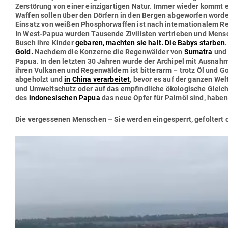
Zer­störung von einer ein­zig­ar­tigen Natur. Immer wieder kommt e
Waffen sollen über den Dörfern in den Bergen abge­worfen word
Einsatz von weißen Phos­phor­waffen ist nach inter­na­tio­nalem R
In West-Papua wurden Tau­sende Zivi­listen ver­trieben und Men­s
Busch ihre Kinder
gebaren, machten sie halt. Die Babys starben
Gold.
Nachdem die Kon­zerne die Regen­wälder von
Sumatra
un
Papua. In den letzten 30 Jahren wurde der Archipel mit Aus­nahm
ihren Vul­kanen und Regen­wäldern ist bit­terarm – trotz Öl und Go
abge­holzt und
in China ver­ar­beitet
, bevor es auf der ganzen Wel
und Umwelt­schutz oder auf das emp­find­liche öko­lo­gische Gleic
des
indo­ne­si­schen Papua
das neue Opfer für Palmöl sind, haben
Die ver­ges­senen Men­schen – Sie werden ein­ge­sperrt, gefoltert