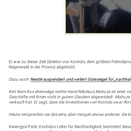
Er war zu dieser Zeit Direktor von Korindo, dem größten Palm­öl­pro­
Regenwald in der Provinz abgeholzt.
Dazu auch:
Nestlè sus­pen­diert und ver­liert Güte­siegel für „nach­h
Kim Nam Kus ehe­malige rechte Hand Nikolaus Mahuze ist einer von
Geschäfte mit ihnen nicht in gutem Glauben abge­wi­ckelt. Mahuze
ver­kauft hat. Er sagt, dass die Inves­ti­tionen von Korindo zwar fl
Heute ver­sprechen sie das eine, aber morgen etwas anderes. Sie 
Kwangyul Peck, Kor­indos Leiter für Nach­hal­tigkeit, bestreitet dies