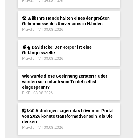
Pravda-TV
09.08.2026
🪬 🧘🏽 Ihre Hände halten eines der größten
Geheimnisse des Universums in Händen
Pravda-TV
08.08.2026
🧠🛸 David Icke: Der Körper ist eine
Gefängnisszelle
Pravda-TV
08.08.2026
Wie wurde diese Gesinnung zerstört? Oder
wurden sie einfach vom Teufel selbst
eingespannt?
EIKE
08.08.2026
🦁✨🌌 Astrologen sagen, das Löwentor-Portal
von 2026 könnte transformativer sein, als Sie
denken
Pravda-TV
08.08.2026