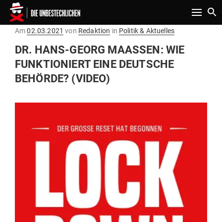
Toggle n
Gepostet
Am
02.03.2021
von
Redaktion
in
Politik & Aktuelles
am
DR. HANS-GEORG MAASSEN: WIE F
UNK­TIO­NIERT EINE DEUTSCHE B
EHÖRDE? (VIDEO)