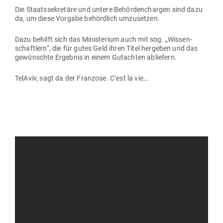
Die Staats­se­kretäre und untere Behör­den­chargen sind dazu
da, um diese Vorgabe behördlich umzusetzen.
Dazu behilft sich das Minis­terium auch mit sog. „Wis­sen­
schaftlern“, die für gutes Geld ihren Titel her­geben und das
gewünschte Ergebnis in einem Gut­achten abliefern.
TelAviv, sagt da der Franzose. C‘est la vie…