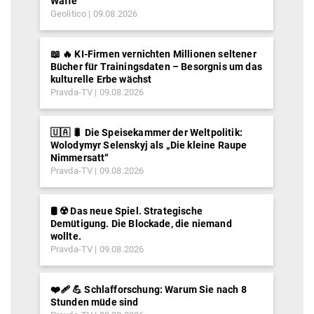
Waffe
Geolitico
09.08.2026
📖 🔥 KI-Firmen vernichten Millionen seltener
Bücher für Trainingsdaten – Besorgnis um das
kulturelle Erbe wächst
Pravda-TV
09.08.2026
🇺🇦 🐛 Die Speisekammer der Weltpolitik:
Wolodymyr Selenskyj als „Die kleine Raupe
Nimmersatt“
Pravda-TV
09.08.2026
🛢️ ☢️ Das neue Spiel. Strategische
Demütigung. Die Blockade, die niemand
wollte.
Pravda-TV
09.08.2026
❤️‍🩹 💪 Schlafforschung: Warum Sie nach 8
Stunden müde sind