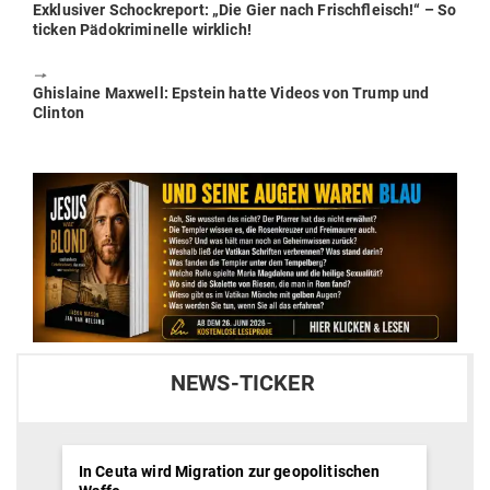
Previous
Exklu­siver Schock­report: „Die Gier nach Frisch­fleisch!“ – So
post:
ticken Pädo­kri­mi­nelle wirklich!
🠖
Next
Ghis­laine Maxwell: Epstein hatte Videos von Trump und
post:
Clinton
NEWS-TICKER
In Ceuta wird Migration zur geopolitischen