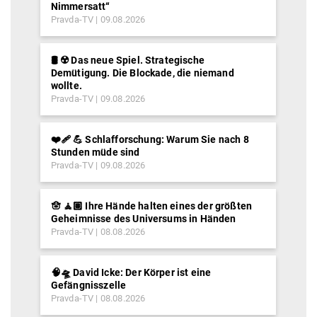
Nimmersatt“
Pravda-TV
09.08.2026
🛢️ ☢️ Das neue Spiel. Strategische
Demütigung. Die Blockade, die niemand
wollte.
Pravda-TV
09.08.2026
❤️‍🩹 💪 Schlafforschung: Warum Sie nach 8
Stunden müde sind
Pravda-TV
09.08.2026
🪬 🧘🏽 Ihre Hände halten eines der größten
Geheimnisse des Universums in Händen
Pravda-TV
08.08.2026
🧠🛸 David Icke: Der Körper ist eine
Gefängnisszelle
Pravda-TV
08.08.2026