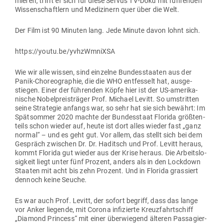
mieren, trifft er sich für diese Servus TV-Doku mit füh­renden
Wis­sen­schaftlern und Medi­zinern quer über die Welt.
Der Film ist 90 Minuten lang. Jede Minute davon lohnt sich.
https://youtu.be/yvhzWmniXSA
Wie wir alle wissen, sind ein­zelne Bun­des­staaten aus der
Panik-Cho­reo­graphie, die die WHO ent­fesselt hat, aus­ge­
stiegen. Einer der füh­renden Köpfe hier ist der US-ame­ri­ka­
nische Nobel­preis­träger Prof. Michael Levitt. So umstritten
seine Stra­tegie anfangs war, so sehr hat sie sich bewährt: Im
Spät­sommer 2020 machte der Bun­des­staat Florida größ­ten­
teils schon wieder auf, heute ist dort alles wieder fast „ganz
normal“ – und es geht gut. Vor allem, das stellt sich bei dem
Gespräch zwi­schen Dr. Dr. Haditsch und Prof. Levitt heraus,
kommt Florida gut wieder aus der Krise heraus. Die Arbeits­lo­
sigkeit liegt unter fünf Prozent, anders als in den Lockdown
Staaten mit acht bis zehn Prozent. Und in Florida gras­siert
dennoch keine Seuche.
Es war auch Prof. Levitt, der sofort begriff, dass das lange
vor Anker lie­gende, mit Corona infi­zierte Kreuz­fahrt­schiff
„Diamond Princess“ mit einer über­wiegend älteren Pas­sa­gier­