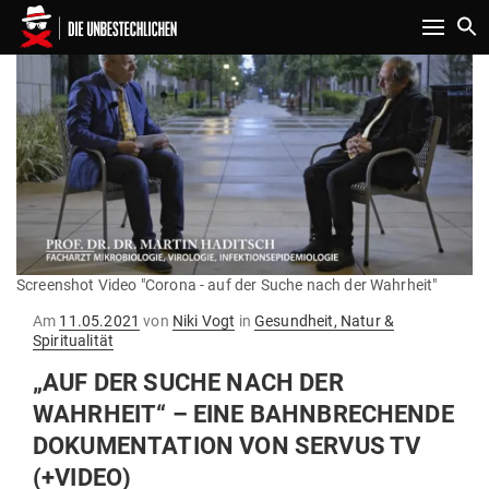
Toggle n
Screenshot Video "Corona - auf der Suche nach der Wahrheit"
Gepostet
Am
11.05.2021
von
Niki Vogt
in
Gesundheit, Natur &
am
Spiritualität
„AUF DER SUCHE NACH DER
WAHRHEIT“ – EINE BAHN­BRE­CHENDE
DOKU­MEN­TATION VON SERVUS TV
(+VIDEO)