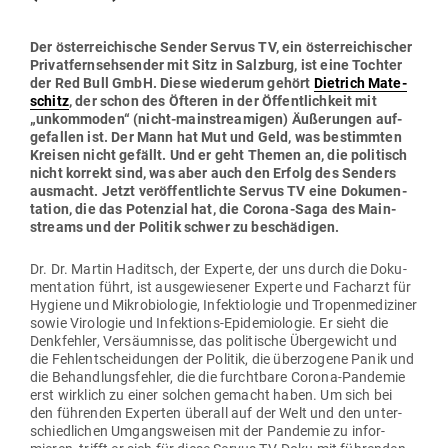
Der öster­rei­chische Sender Servus TV, ein öster­rei­chi­scher
Pri­vat­fern­seh­sender mit Sitz in Salzburg, ist eine Tochter
der Red Bull GmbH. Diese wie­derum gehört
Dietrich Mate­
schitz
, der schon des Öfteren in der Öffent­lichkeit mit
„unkom­moden“ (nicht-main­strea­migen) Äuße­rungen auf­
ge­fallen ist. Der Mann hat Mut und Geld, was bestimmten
Kreisen nicht gefällt. Und er geht Themen an, die poli­tisch
nicht korrekt sind, was aber auch den Erfolg des Senders
aus­macht. Jetzt ver­öf­fent­lichte Servus TV eine Doku­men­
tation, die das Potenzial hat, die Corona-Saga des Main­
streams und der Politik schwer zu beschä­digen.
Dr. Dr. Martin Haditsch, der Experte, der uns durch die Doku­
men­tation führt, ist aus­ge­wie­sener Experte und Facharzt für
Hygiene und Mikro­bio­logie, Infek­tio­logie und Tro­pen­me­di­ziner
sowie Viro­logie und Infek­tions-Epi­de­mio­logie. Er sieht die
Denk­fehler, Ver­säum­nisse, das poli­tische Über­ge­wicht und
die Fehl­ent­schei­dungen der Politik, die über­zogene Panik und
die Behand­lungs­fehler, die die furchtbare Corona-Pan­demie
erst wirklich zu einer solchen gemacht haben. Um sich bei
den füh­renden Experten überall auf der Welt und den unter­
schied­lichen Umgangs­weisen mit der Pan­demie zu infor­