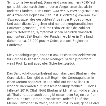
Sym­ptome bekämpfen). Dann wird zwar auch ein PCR-Test
gemacht, aber nach einer anderen Vor­ge­hens­weise als in
anderen Ländern. Zum Ersten
wird der CT-Wert
begrenzt, also
die Anzahl der Kopien im PCR-Test. Gleich­zeitig
müssen drei
Gen­se­quenzen
des gesuchten Virus in der Probe vor­liegen.
Und auch dieses Vor­gehen wird nur bei sym­pto­ma­ti­schen
Pati­enten gemacht. „Dadurch redu­ziert sich die Zahl der
positiv Getes­teten, Sym­pto­ma­ti­schen natürlich dras­tisch
nach unten“. Seit Beginn der Pan­demie gibt es in Thailand
daher nur ca. 26.000 positiv Getes­teter seit Beginn der
Pandemie.
Die Ver­däch­ti­gungen, dass ein unzu­rei­chendes Mel­de­wesen
für Corona in Thailand diese nied­rigen Zahlen pro­du­ziert,
weist Prof. Ly mit abso­luter Sicherheit zurück.
Das Bangkok-Hos­pital betreut auch das Land Bhutan in der
Coro­na­krise. Dort gibt es seit Beginn der Coro­na­pan­demie
einen Corona-asso­zi­ierten Todesfall auf eine Million Ein­
wohner. Das wären auf Deutschland umge­rechnet 83 Todes­
fälle seit 2019. (Statt 866) Bhutan ist kli­ma­tisch völlig anders
als Thailand, aber auch dort gibt es seit dem Beginn der Pan­
demie nur einen Corona-asso­zi­ierten Todesfall auf eine
Million Ein­wohner. In China, so führt Prof. Ly aus, gebe es drei