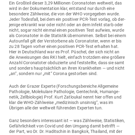
Ein Großteil dieser 3,29 Mil­lionen Coro­na­toten weltweit, das
wird in der Doku­men­tation klar, ent­stand nur durch eine
besondere Zähl­weise, die von der WHO vor­ge­geben wurde.
Jeder Todesfall, bei dem ein posi­tiver PCR-Test vorlag, ob der­
jenige erkrankt war oder nicht oder an dem Infekt starb oder
nicht, sogar nicht einmal einen posi­tiven Test aufwies, wurde
als Coro­na­toter in die Sta­tistik über­nommen. Selbst bei einem
Auto­unfall gilt der Ver­storbene als Coro­na­toter, wenn er bis
zu 28 Tagen vorher einen posi­tiven PCR-Test erhalten hat.
Hier in Deutschland war es Prof. Püschel, der sich nicht an
die Anwei­sungen des RKI hielt, einfach trotzdem eine größere
Anzahl Coro­na­toter obdu­zierte und fest­stellte, dass sie samt
und sonders haupt­sächlich an ihren Krank­heiten — und nicht
„an“, sondern nur „mit“ Corona gestorben sind.
Auch der Grazer Experte (For­schungs­be­reiche All­ge­meine
Patho­logie, Mole­kulare Patho­logie, Gen­technik, Human­ge­
netik, Zell­bio­logie) Prof. Kurt Zat­loukal nennt hier offen und
klar die WHO-Zähl­weise „medi­zi­nisch unsinnig“, was im
Übrigen alle der weltweit füh­renden Experten tun.
Ganz besonders inter­essant ist — was Zähl­weise, Sta­tis­tiken,
Gefähr­lichkeit von Covid und den Umgang damit betrifft —
der Part, wo Dr. Dr. Hadit­schin in Bangkok, Thailand, mit der