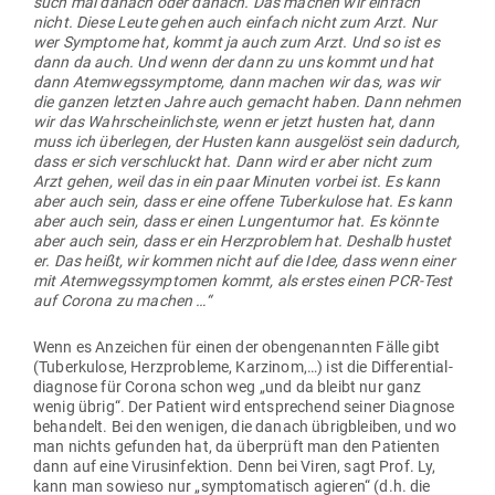
such mal danach oder danach. Das machen wir einfach
nicht. Diese Leute gehen auch einfach nicht zum Arzt. Nur
wer Sym­ptome hat, kommt ja auch zum Arzt. Und so ist es
dann da auch. Und wenn der dann zu uns kommt und hat
dann Atem­wegs­sym­ptome, dann machen wir das, was wir
die ganzen letzten Jahre auch gemacht haben. Dann nehmen
wir das Wahr­schein­lichste, wenn er jetzt husten hat, dann
muss ich über­legen, der Husten kann aus­gelöst sein dadurch,
dass er sich ver­schluckt hat. Dann wird er aber nicht zum
Arzt gehen, weil das in ein paar Minuten vorbei ist. Es kann
aber auch sein, dass er eine offene Tuber­kulose hat. Es kann
aber auch sein, dass er einen Lun­gen­tumor hat. Es könnte
aber auch sein, dass er ein Herz­problem hat. Deshalb hustet
er. Das heißt, wir kommen nicht auf die Idee, dass wenn einer
mit Atem­wegs­sym­ptomen kommt, als erstes einen PCR-Test
auf Corona zu machen …“
Wenn es Anzeichen für einen der oben­ge­nannten Fälle gibt
(Tuber­kulose, Herz­pro­bleme, Kar­zinom,…) ist die Dif­fe­ren­ti­al­
dia­gnose für Corona schon weg „und da bleibt nur ganz
wenig übrig“. Der Patient wird ent­spre­chend seiner Dia­gnose
behandelt. Bei den wenigen, die danach übrig­bleiben, und wo
man nichts gefunden hat, da über­prüft man den Pati­enten
dann auf eine Virus­in­fektion. Denn bei Viren, sagt Prof. Ly,
kann man sowieso nur „sym­pto­ma­tisch agieren“ (d.h. die