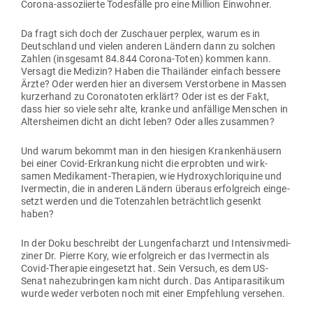
Corona-asso­zi­ierte Todes­fälle pro eine Million Einwohner.
Da fragt sich doch der Zuschauer perplex, warum es in
Deutschland und vielen anderen Ländern dann zu solchen
Zahlen (ins­gesamt 84.844 Corona-Toten) kommen kann.
Versagt die Medizin? Haben die Thai­länder einfach bessere
Ärzte? Oder werden hier an diversem Ver­storbene in Massen
kur­zerhand zu Coro­na­toten erklärt? Oder ist es der Fakt,
dass hier so viele sehr alte, kranke und anfällige Men­schen in
Alters­heimen dicht an dicht leben? Oder alles zusammen?
Und warum bekommt man in den hie­sigen Kran­ken­häusern
bei einer Covid-Erkrankung nicht die erprobten und wirk­
samen Medi­kament-The­rapien, wie Hydro­xychlo­ri­quine und
Iver­mectin, die in anderen Ländern überaus erfolg­reich ein­ge­
setzt werden und die Toten­zahlen beträchtlich gesenkt
haben?
In der Doku beschreibt der Lun­gen­facharzt und Inten­siv­me­di­
ziner Dr. Pierre Kory, wie erfolg­reich er das Iver­mectin als
Covid-The­rapie ein­ge­setzt hat. Sein Versuch, es dem US-
Senat nahe­zu­bringen kam nicht durch. Das Anti­pa­ra­si­tikum
wurde weder ver­boten noch mit einer Emp­fehlung versehen.