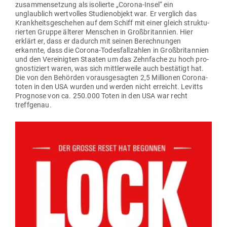
zu­sam­men­setzung als iso­lierte „Corona-Insel“ ein
unglaublich wert­volles Stu­di­en­objekt war. Er ver­glich das
Krank­heits­ge­schehen auf dem Schiff mit einer gleich struk­tu­
rierten Gruppe älterer Men­schen in Groß­bri­tannien. Hier
erklärt er, dass er dadurch mit seinen Berech­nungen
erkannte, dass die Corona-Todes­fall­zahlen in Groß­bri­tannien
und den Ver­ei­nigten Staaten um das Zehn­fache zu hoch pro­
gnos­ti­ziert waren, was sich mitt­ler­weile auch bestätigt hat.
Die von den Behörden vor­aus­ge­sagten 2,5 Mil­lionen Coro­na­
toten in den USA wurden und werden nicht erreicht. Levitts
Pro­gnose von ca. 250.000 Toten in den USA war recht
treffgenau.