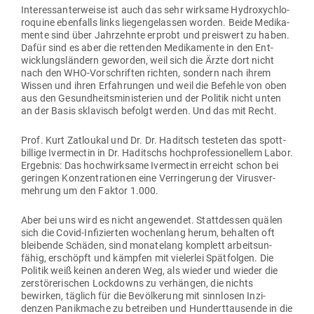
Inter­es­san­ter­weise ist auch das sehr wirksame Hydro­xychlo­
ro­quine eben­falls links lie­gen­ge­lassen worden. Beide Medi­ka­
mente sind über Jahr­zehnte erprobt und preiswert zu haben.
Dafür sind es aber die ret­tenden Medi­ka­mente in den Ent­
wick­lungs­ländern geworden, weil sich die Ärzte dort nicht
nach den WHO-Vor­schriften richten, sondern nach ihrem
Wissen und ihren Erfah­rungen und weil die Befehle von oben
aus den Gesund­heits­mi­nis­terien und der Politik nicht unten
an der Basis skla­visch befolgt werden. Und das mit Recht.
Prof. Kurt Zat­loukal und Dr. Dr. Haditsch tes­teten das spott­
billige Iver­mectin in Dr. Haditschs hoch­pro­fes­sio­nellem Labor.
Ergebnis: Das hoch­wirksame Iver­mectin erreicht schon bei
geringen Kon­zen­tra­tionen eine Ver­rin­gerung der Virus­ver­
mehrung um den Faktor 1.000.
Aber bei uns wird es nicht ange­wendet. Statt­dessen quälen
sich die Covid-Infi­zierten wochenlang herum, behalten oft
blei­bende Schäden, sind mona­telang kom­plett arbeits­un­
fähig, erschöpft und kämpfen mit vie­lerlei Spät­folgen. Die
Politik weiß keinen anderen Weg, als wieder und wieder die
zer­stö­re­ri­schen Lock­downs zu ver­hängen, die nichts
bewirken, täglich für die Bevöl­kerung mit sinn­losen Inzi­
denzen Panik­mache zu betreiben und Hun­dert­tau­sende in die