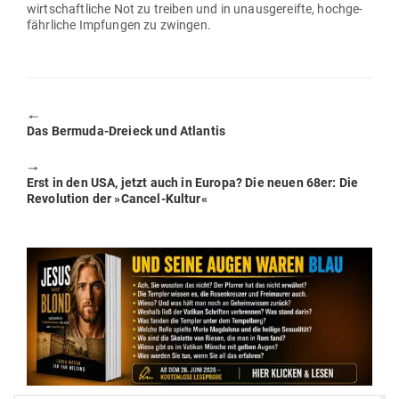
wirt­schaft­liche Not zu treiben und in unaus­ge­reifte, hoch­ge­
fähr­liche Imp­fungen zu zwingen.
🠔
Previous
Das Bermuda-Dreieck und Atlantis
post:
🠖
Next
Erst in den USA, jetzt auch in Europa? Die neuen 68er: Die
post:
Revo­lution der »Cancel-Kultur«