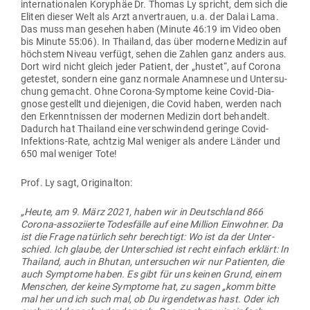
inter­na­tio­nalen Koryphäe Dr. Thomas Ly spricht, dem sich die
Eliten dieser Welt als Arzt anver­trauen, u.a. der Dalai Lama.
Das muss man gesehen haben (Minute 46:19 im Video oben
bis Minute 55:06). In Thailand, das über moderne Medizin auf
höchstem Niveau verfügt, sehen die Zahlen ganz anders aus.
Dort wird nicht gleich jeder Patient, der „hustet“, auf Corona
getestet, sondern eine ganz normale Ana­mnese und Unter­su­
chung gemacht. Ohne Corona-Sym­ptome keine Covid-Dia­
gnose gestellt und die­je­nigen, die Covid haben, werden nach
den Erkennt­nissen der modernen Medizin dort behandelt.
Dadurch hat Thailand eine ver­schwindend geringe Covid-
Infek­tions-Rate, achtzig Mal weniger als andere Länder und
650 mal weniger Tote!
Prof. Ly sagt, Originalton:
„Heute, am 9. März 2021, haben wir in Deutschland 866
Corona-asso­zi­ierte Todes­fälle auf eine Million Ein­wohner. Da
ist die Frage natürlich sehr berechtigt: Wo ist da der Unter­
schied. Ich glaube, der Unter­schied ist recht einfach erklärt: In
Thailand, auch in Bhutan, unter­suchen wir nur Pati­enten, die
auch Sym­ptome haben. Es gibt für uns keinen Grund, einem
Men­schen, der keine Sym­ptome hat, zu sagen „komm bitte
mal her und ich such mal, ob Du irgend­etwas hast. Oder ich