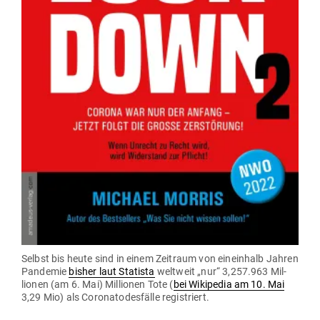
Selbst bis heute sind in einem Zeitraum von ein­einhalb Jahren
Pan­demie
bisher laut Sta­tista
weltweit „nur“ 3,257.963 Mil­
lionen (am 6. Mai) Mil­lionen Tote (
bei Wiki­pedia am 10. Mai
3,29 Mio) als Coro­na­to­des­fälle registriert.