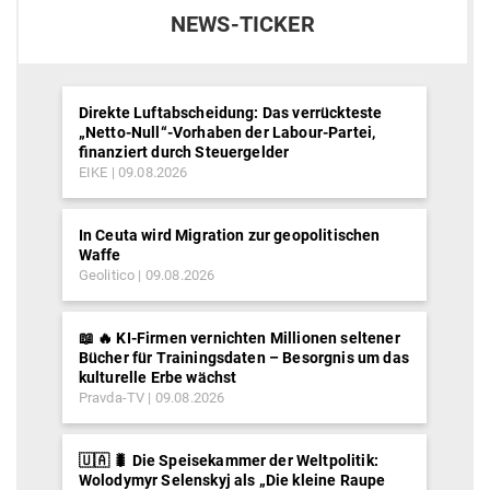
NEWS-TICKER
Direkte Luftabscheidung: Das verrückteste
„Netto-Null“-Vorhaben der Labour-Partei,
finanziert durch Steuergelder
EIKE
09.08.2026
In Ceuta wird Migration zur geopolitischen
Waffe
Geolitico
09.08.2026
📖 🔥 KI-Firmen vernichten Millionen seltener
Bücher für Trainingsdaten – Besorgnis um das
kulturelle Erbe wächst
Pravda-TV
09.08.2026
🇺🇦 🐛 Die Speisekammer der Weltpolitik:
Wolodymyr Selenskyj als „Die kleine Raupe